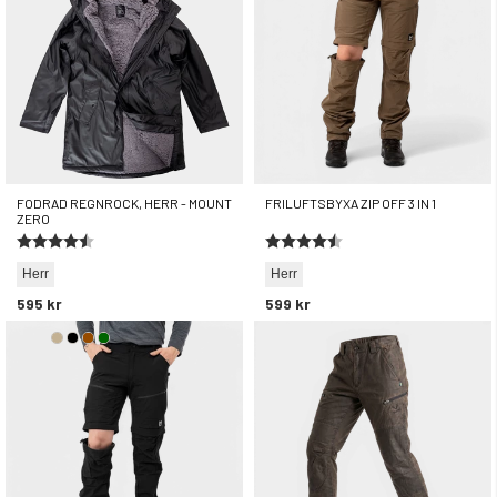
FODRAD REGNROCK, HERR - MOUNT
FRILUFTSBYXA ZIP OFF 3 IN 1
ZERO
Betyg:
4.7 utav 5 stjärnor
Betyg:
4.5 utav 5 stjärnor
Herr
Herr
595 kr
599 kr