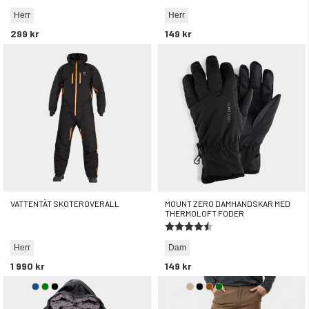
Herr
Herr
299 kr
149 kr
VATTENTÄT SKOTEROVERALL
MOUNT ZERO DAMHANDSKAR MED
THERMOLOFT FODER
Betyg:
4.5 utav 5 stjärnor
Herr
Dam
1 990 kr
149 kr