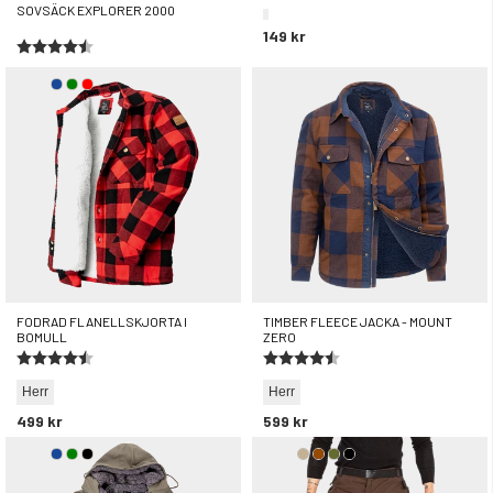
SOVSÄCK EXPLORER 2000
149 kr
Betyg:
4.6 utav 5 stjärnor
799 kr
FODRAD FLANELLSKJORTA I
TIMBER FLEECE JACKA - MOUNT
BOMULL
ZERO
Betyg:
4.6 utav 5 stjärnor
Betyg:
4.2 utav 5 stjärnor
Herr
Herr
499 kr
599 kr