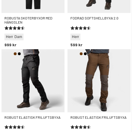
ROBUSTA SKOTERBYXOR MED
FODRAD SOFTSHELLBYXA 2.0
HÄNGSLEN
Betyg:
4.5 utav 5 stjärnor
Betyg:
4.4 utav 5 stjärnor
Herr
Dam
Herr
999 kr
599 kr
ROBUST ELASTISK FRILUFTSBYXA
ROBUST ELASTISK FRILUFTSBYXA
Betyg:
4.3 utav 5 stjärnor
Betyg:
4.3 utav 5 stjärnor