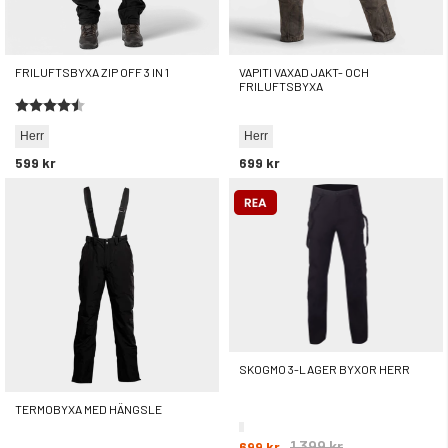
FRILUFTSBYXA ZIP OFF 3 IN 1
VAPITI VAXAD JAKT- OCH
FRILUFTSBYXA
Betyg:
4.5 utav 5 stjärnor
Herr
Herr
599 kr
699 kr
SKOGMO 3-LAGER BYXOR HERR
TERMOBYXA MED HÄNGSLE
1 399 kr
699 kr