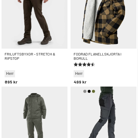
FRILUFTSBYXOR – STRETCH &
FODRAD FLANELLSKJORTA I
RIPSTOP
BOMULL
Betyg:
4.6 utav 5 stjärnor
Herr
Herr
895 kr
499 kr