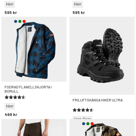
Herr
Herr
595 kr
595 kr
FODRAD FLANELLSKJORTA I
BOMULL
Betyg:
4.6 utav 5 stjärnor
FRILUFTSKÄNGA HIKER ULTRA
Herr
Betyg:
4.6 utav 5 stjärnor
499 kr
Herr
Dam
695 kr
rek. utpris
895 kr