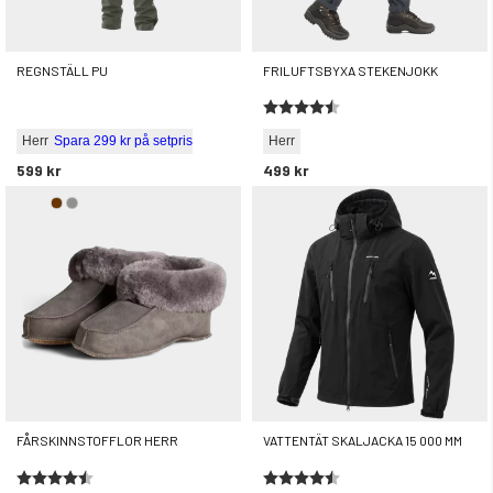
REGNSTÄLL PU
FRILUFTSBYXA STEKENJOKK
Betyg:
4.3 utav 5 stjärnor
Herr
Spara 299 kr på setpris
Herr
599 kr
499 kr
FÅRSKINNSTOFFLOR HERR
VATTENTÄT SKALJACKA 15 000 MM
Betyg:
4.7 utav 5 stjärnor
Betyg:
4.7 utav 5 stjärnor