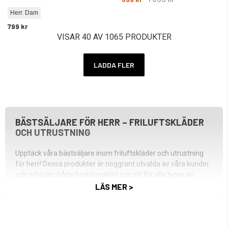
Herr
Dam
799 kr
VISAR 40 AV 1065 PRODUKTER
LADDA FLER
BÄSTSÄLJARE FÖR HERR – FRILUFTSKLÄDER
OCH UTRUSTNING
Upptäck våra bästsäljare inom friluftskläder och utrustning
för herr! Dessa produkter är noggrant utvalda av våra kunder
och erbjuder både funktionalitet och stil för alla typer av
äventyr.
LÄS MER >
Bland våra toppval finner du vindtäta och vattentåliga
skaljackor, perfekta för att hålla dig skyddad under blöta och