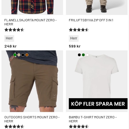
FLANELLSKJORTA MOUNT ZERO -
FRILUFTSBYXA ZIP OFF 3 IN 1
HERR
Betyg:
4.4 utav 5 stjärnor
Betyg:
4.5 utav 5 stjärnor
Herr
Herr
249 kr
599 kr
OUTDOORS SHORTS MOUNT ZERO -
BAMBU T-SHIRT MOUNT ZERO –
HERR
HERR
Betyg:
4.6 utav 5 stjärnor
Betyg:
4.2 utav 5 stjärnor