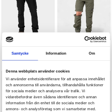
rek. utpris
995 kr
LÄTTVIKTSBYXA 4-VÄGSSTRETCH
FRILUFTSBYXA ZIP OFF 3 IN 1
Betyg:
4.5 utav 5 stjärnor
Betyg:
4.5 utav 5 stjärnor
Samtycke
Information
Om
Herr
Herr
399 kr
599 kr
Denna webbplats använder cookies
rek. utpris
449 kr
Vi använder enhetsidentifierare för att anpassa innehållet
och annonserna till användarna, tillhandahålla funktioner
för sociala medier och analysera vår trafik. Vi
vidarebefordrar även sådana identifierare och annan
information från din enhet till de sociala medier och
annons- och analysföretag som vi samarbetar med.