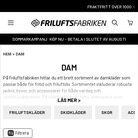
KUNDTJÄNST: 0325-14 55 75 (8-17)
SOMMARKAMPANJ: KÖP NU - BETALA I SLUTET AV AUGUSTI
>
HEM
DAM
DAM
På Friluftsfabriken hittar du ett brett sortiment av damkläder som
passar både för fritid och friluftsliv. Sortimentet inkluderar robusta
jackor, byxor, och accessoarer för både vardag och
utomhusaktiviteter. Till exempel kan du hitta vinterjackor som
LÄS MER >
Mount Zero Parkas, som kombinerar värme och skydd mot väder
och vind – perfekt för kalla vintrar. Dessutom erbjuder vi
FRILUFTSKLÄDER
SKIDKLÄDER
SKOR
ACC
överdragsbyxor och termobyxor som är idealiska för
friluftsaktiviteter under kalla dagar​.
Filtrera
Utöver detta finns även skinnvantar och andra accessoarer som