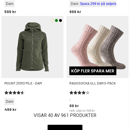
Dam
Dam
Spara 299 kr på setpris
599 kr
999 kr
MOUNT ZERO PILE - DAM
RAGGSOCKA ULL DAM 3-PACK
Betyg:
4.6 utav 5 stjärnor
Betyg:
4.0 utav 5 stjärnor
Dam
99 kr
499 kr
rek. utpris
149 kr
VISAR 40 AV 961 PRODUKTER