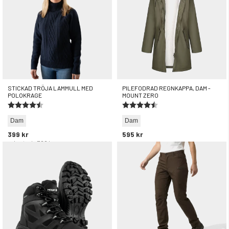
STICKAD TRÖJA LAMMULL MED
PILEFODRAD REGNKAPPA, DAM -
POLOKRAGE
MOUNT ZERO
Betyg:
4.6 utav 5 stjärnor
Betyg:
4.6 utav 5 stjärnor
Dam
Dam
399 kr
595 kr
rek. utpris
799 kr