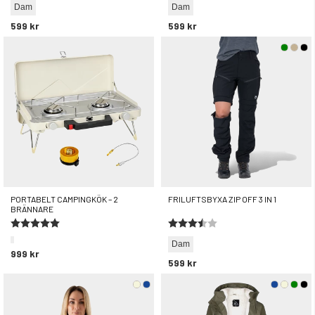
Dam
Dam
599 kr
599 kr
PORTABELT CAMPINGKÖK – 2
FRILUFTSBYXA ZIP OFF 3 IN 1
BRÄNNARE
Betyg:
5.0 utav 5 stjärnor
Betyg:
3.8 utav 5 stjärnor
Dam
999 kr
599 kr