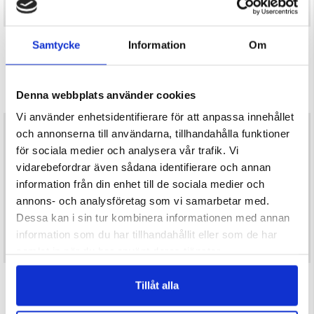
PILEFODRAD REGNKAPPA, DAM -
FRILUFTSBYXA STEKENJOKK
Samtycke
Information
Om
MOUNT ZERO
Betyg:
4.6 utav 5 stjärnor
Betyg:
3.5 utav 5 stjärnor
Dam
Dam
Denna webbplats använder cookies
595 kr
499 kr
Vi använder enhetsidentifierare för att anpassa innehållet
och annonserna till användarna, tillhandahålla funktioner
för sociala medier och analysera vår trafik. Vi
vidarebefordrar även sådana identifierare och annan
information från din enhet till de sociala medier och
annons- och analysföretag som vi samarbetar med.
Dessa kan i sin tur kombinera informationen med annan
information som du har tillhandahållit eller som de har
samlat in när du har använt deras tjänster.
SKALJACKA MOUNT ZERO FLEX -
MOUNT ZERO DAMHANDSKAR MED
Tillåt alla
DAM
THERMOLOFT FODER
Betyg:
4.7 utav 5 stjärnor
Betyg:
4.5 utav 5 stjärnor