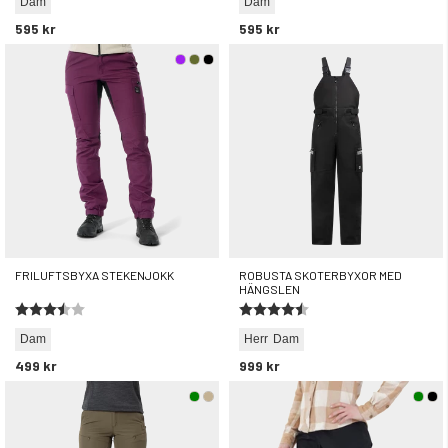
Dam
Dam
595 kr
595 kr
FRILUFTSBYXA STEKENJOKK
ROBUSTA SKOTERBYXOR MED
HÄNGSLEN
Betyg:
3.5 utav 5 stjärnor
Betyg:
4.5 utav 5 stjärnor
Dam
Herr
Dam
499 kr
999 kr