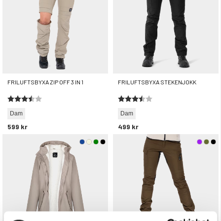
FRILUFTSBYXA ZIP OFF 3 IN 1
FRILUFTSBYXA STEKENJOKK
Betyg:
3.8 utav 5 stjärnor
Betyg:
3.5 utav 5 stjärnor
Dam
Dam
599 kr
499 kr