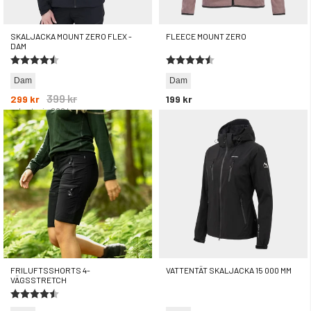
SKALJACKA MOUNT ZERO FLEX -
FLEECE MOUNT ZERO
DAM
Betyg:
4.7 utav 5 stjärnor
Betyg:
4.5 utav 5 stjärnor
Dam
Dam
399 kr
299 kr
199 kr
rek. utpris
699 kr
FRILUFTSSHORTS 4-
VATTENTÄT SKALJACKA 15 000 MM
VÄGSSTRETCH
Betyg:
4.4 utav 5 stjärnor