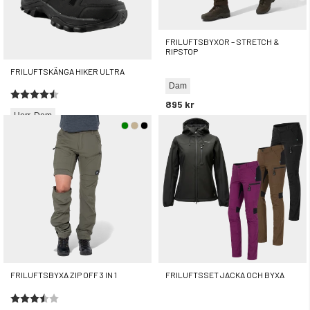
FRILUFTSBYXOR – STRETCH &
RIPSTOP
FRILUFTSKÄNGA HIKER ULTRA
Dam
Betyg:
4.6 utav 5 stjärnor
895 kr
Herr
Dam
695 kr
rek. utpris
895 kr
FRILUFTSBYXA ZIP OFF 3 IN 1
FRILUFTSSET JACKA OCH BYXA
Betyg:
3.8 utav 5 stjärnor