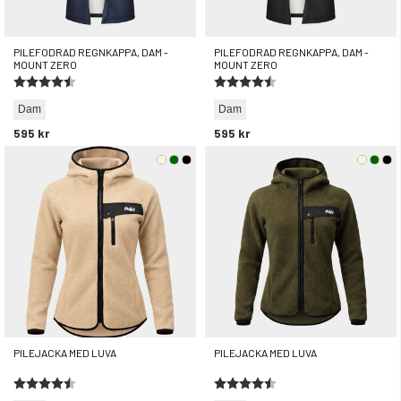
PILEFODRAD REGNKAPPA, DAM -
PILEFODRAD REGNKAPPA, DAM -
MOUNT ZERO
MOUNT ZERO
Betyg:
4.6 utav 5 stjärnor
Betyg:
4.6 utav 5 stjärnor
Dam
Dam
595 kr
595 kr
PILEJACKA MED LUVA
PILEJACKA MED LUVA
Betyg:
4.5 utav 5 stjärnor
Betyg:
4.5 utav 5 stjärnor