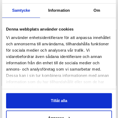
HÄLGE T-SHIRT 1-PACK
HÄLGE T-SHIRT
Betyg:
4.1 utav 5 stjärnor
Samtycke
Information
Om
Herr
Herr
249 kr
249 kr
Denna webbplats använder cookies
Vi använder enhetsidentifierare för att anpassa innehållet
och annonserna till användarna, tillhandahålla funktioner
för sociala medier och analysera vår trafik. Vi
vidarebefordrar även sådana identifierare och annan
information från din enhet till de sociala medier och
annons- och analysföretag som vi samarbetar med.
Dessa kan i sin tur kombinera informationen med annan
information som du har tillhandahållit eller som de har
samlat in när du har använt deras tjänster.
HÄLGE T-SHIRT 1-PACK
NORTH EDGE T-SHIRT - HERR
Betyg:
4.1 utav 5 stjärnor
Betyg:
5.0 utav 5 stjärnor
Tillåt alla
Herr
Herr
249 kr
199 kr
Anpassa