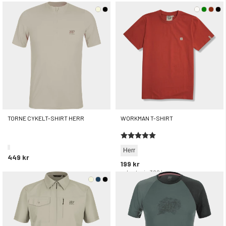
TORNE CYKELT-SHIRT HERR
WORKMAN T-SHIRT
Betyg:
5.0 utav 5 stjärnor
Herr
449 kr
199 kr
rek. utpris
399 kr