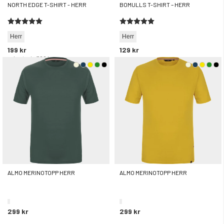
NORTH EDGE T-SHIRT - HERR
BOMULLS T-SHIRT – HERR
Betyg:
5.0 utav 5 stjärnor
Betyg:
5.0 utav 5 stjärnor
Herr
Herr
199 kr
129 kr
rek. utpris
399 kr
ALMO MERINOTOPP HERR
ALMO MERINOTOPP HERR
299 kr
299 kr