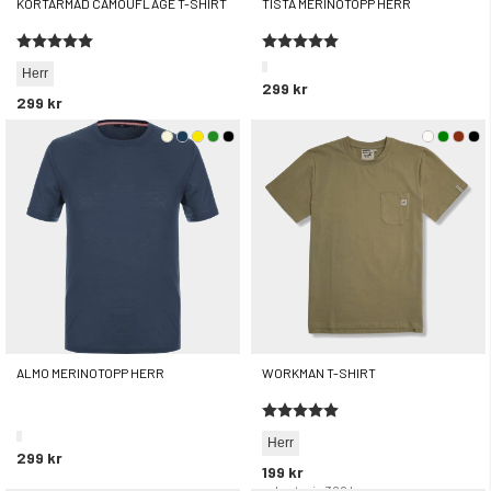
KORTÄRMAD CAMOUFLAGE T-SHIRT
TISTA MERINOTOPP HERR
Betyg:
5.0 utav 5 stjärnor
Betyg:
5.0 utav 5 stjärnor
Herr
299 kr
299 kr
ALMO MERINOTOPP HERR
WORKMAN T-SHIRT
Betyg:
5.0 utav 5 stjärnor
Herr
299 kr
199 kr
rek. utpris
399 kr