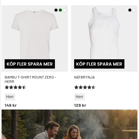
BAMBU T-SHIRT MOUNT ZERO –
NÄTBRYNJA
HERR
Betyg:
4.2 utav 5 stjärnor
Betyg:
4.6 utav 5 stjärnor
Herr
Herr
149 kr
129 kr