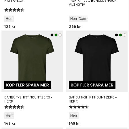
NÄTBRYNJA
T-SHIRT 100% BOMULL 3-PACK,
VILTMOTIV
Betyg:
4.6 utav 5 stjärnor
Herr
Herr
Dam
129 kr
299 kr
BAMBU T-SHIRT MOUNT ZERO –
BAMBU T-SHIRT MOUNT ZERO –
HERR
HERR
Betyg:
4.2 utav 5 stjärnor
Betyg:
4.2 utav 5 stjärnor
Herr
Herr
149 kr
149 kr