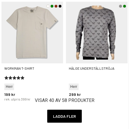
WORKMAN T-SHIRT
HÄLGE UNDERSTÄLLSTRÖJA
Betyg:
5.0 utav 5 stjärnor
Herr
Herr
199 kr
299 kr
rek. utpris
399 kr
VISAR 40 AV 58 PRODUKTER
LADDA FLER