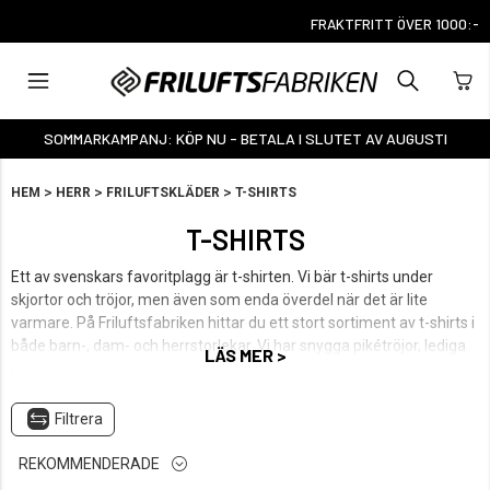
FRAKTFRITT ÖVER 1000:-
SOMMARKAMPANJ: KÖP NU - BETALA I SLUTET AV AUGUSTI
>
>
>
HEM
HERR
FRILUFTSKLÄDER
T-SHIRTS
T-SHIRTS
Ett av svenskars favoritplagg är t-shirten. Vi bär t-shirts under
skjortor och tröjor, men även som enda överdel när det är lite
varmare. På Friluftsfabriken hittar du ett stort sortiment av t-shirts i
både barn-, dam- och herrstorlekar. Vi har snygga pikétröjor, lediga
LÄS MER >
t-shirts med tryck och tajtare t-shirts i stretchmaterial. Välj efter
eget tycke och smak och beställ från oss redan idag.
Filtrera
REKOMMENDERADE