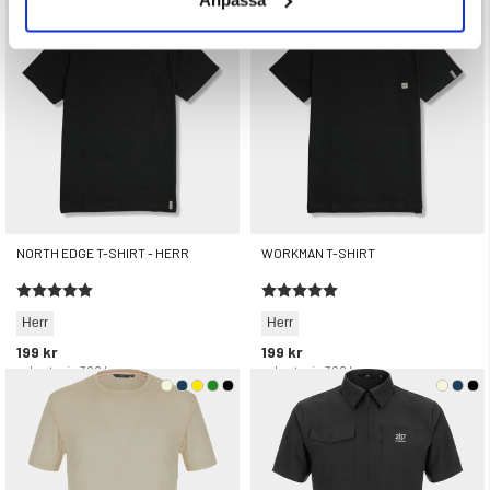
rek. utpris
399 kr
NORTH EDGE T-SHIRT - HERR
WORKMAN T-SHIRT
Betyg:
5.0 utav 5 stjärnor
Betyg:
5.0 utav 5 stjärnor
Herr
Herr
199 kr
199 kr
rek. utpris
399 kr
rek. utpris
399 kr