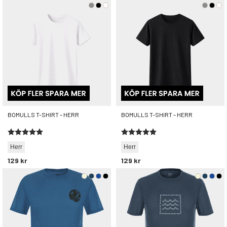
BOMULLS T-SHIRT – HERR
BOMULLS T-SHIRT – HERR
Betyg:
5.0 utav 5 stjärnor
Betyg:
5.0 utav 5 stjärnor
Herr
Herr
129 kr
129 kr