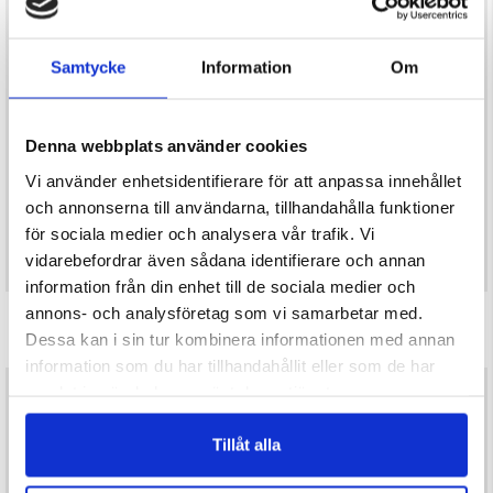
Samtycke
Information
Om
Denna webbplats använder cookies
Vi använder enhetsidentifierare för att anpassa innehållet
och annonserna till användarna, tillhandahålla funktioner
för sociala medier och analysera vår trafik. Vi
vidarebefordrar även sådana identifierare och annan
information från din enhet till de sociala medier och
annons- och analysföretag som vi samarbetar med.
GRILLGALLER, ROSTFRITT STÅL 50
GRILLHALSTER
X 70 CM
Dessa kan i sin tur kombinera informationen med annan
Betyg:
4.2 utav 5 stjärnor
Betyg:
3.8 utav 5 stjärnor
information som du har tillhandahållit eller som de har
samlat in när du har använt deras tjänster.
449 kr
99 kr
Tillåt alla