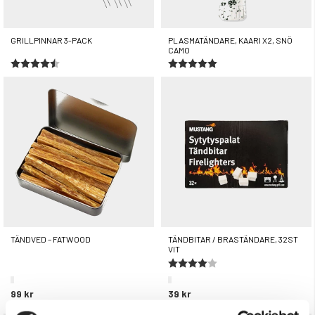
GRILLPINNAR 3-PACK
PLASMATÄNDARE, KAARI X2, SNÖ
CAMO
Betyg:
4.7 utav 5 stjärnor
Betyg:
5.0 utav 5 stjärnor
499 kr
119 kr
299 kr
TÄNDVED – FATWOOD
TÄNDBITAR / BRASTÄNDARE, 32ST
VIT
Betyg:
4.0 utav 5 stjärnor
99 kr
39 kr