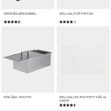
SMÖRGÅSJÄRN DUBBEL
GRILLHALSTER FÖR FISK
Betyg:
4.6 utav 5 stjärnor
Betyg:
4.0 utav 5 stjärnor
449 kr
99 kr
RÖKLÅDA - ROSTFRI
GRILLGALLER, ROSTFRITT STÅL 40
X 60CM
Betyg:
4.2 utav 5 stjärnor