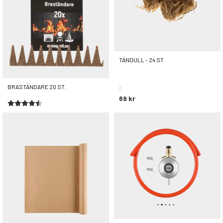
TÄNDULL - 24 ST
BRASTÄNDARE 20 ST.
69 kr
Betyg:
4.5 utav 5 stjärnor
29 kr