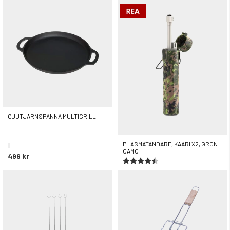
599 kr
249 kr
GJUTJÄRNSPANNA MULTIGRILL
PLASMATÄNDARE, KAARI X2, GRÖN
CAMO
499 kr
Betyg:
4.7 utav 5 stjärnor
499 kr
299 kr