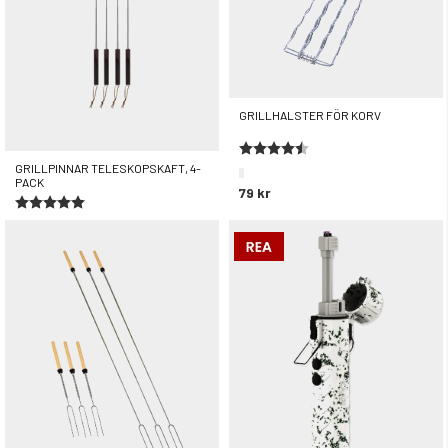
GRILLHALSTER FÖR KORV
Betyg:
4.6 utav 5 stjärnor
GRILLPINNAR TELESKOPSKAFT, 4-
PACK
79 kr
Betyg:
5.0 utav 5 stjärnor
299 kr