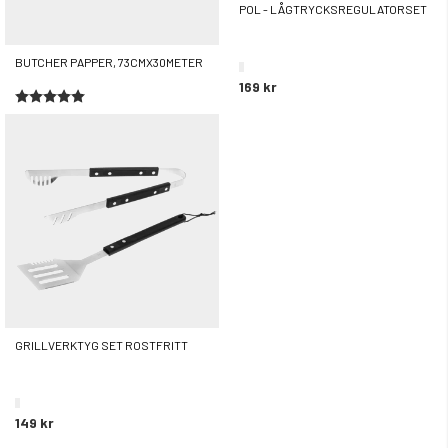
POL - LÅGTRYCKSREGULATORSET
BUTCHER PAPPER, 73CMX30METER
169 kr
Betyg:
5.0 utav 5 stjärnor
249 kr
GRILLVERKTYG SET ROSTFRITT
149 kr