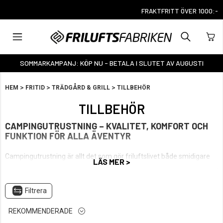
FRAKTFRITT ÖVER 1000:-
SOMMARKAMPANJ: KÖP NU - BETALA I SLUTET AV AUGUSTI
>
>
>
HEM
FRITID
TRÄDGÅRD & GRILL
TILLBEHÖR
TILLBEHÖR
CAMPINGUTRUSTNING – KVALITET, KOMFORT OCH
FUNKTION FÖR ALLA ÄVENTYR
Campingutrustning är allt det som gör friluftslivet både smidigare
LÄS MER >
och mer funktionellt. Här hittar du tillbehören som gör skillnad – från
matlagning och packning till navigation och säkerhet ute i naturen.
Filtrera
I sortimentet finns praktisk köksutrustning och redskap för
matlagning utomhus, samt termosar som håller drycken varm eller
REKOMMENDERADE
kall under hela turen. För packning och transport erbjuder vi både