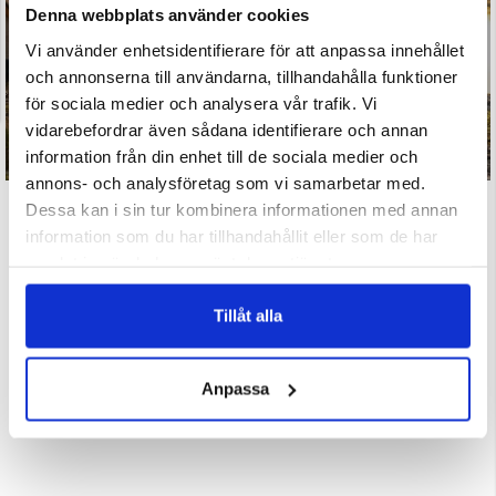
UPPTÄCK VÅRA FUNKTIONELLA
Denna webbplats använder cookies
FRILUFTSKLÄDER
Vi använder enhetsidentifierare för att anpassa innehållet
och annonserna till användarna, tillhandahålla funktioner
för sociala medier och analysera vår trafik. Vi
vidarebefordrar även sådana identifierare och annan
information från din enhet till de sociala medier och
annons- och analysföretag som vi samarbetar med.
Dessa kan i sin tur kombinera informationen med annan
information som du har tillhandahållit eller som de har
VISAR 1 AV 1 PRODUKTER
samlat in när du har använt deras tjänster.
Tillåt alla
Anpassa