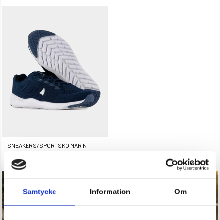
SNEAKERS/SPORTSKO MARIN -
HERR
Betyg:
4.5 utav 5 stjärnor
299 kr
Samtycke
Information
Om