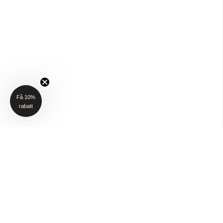
Få 10%
rabatt
NYHETSBREV