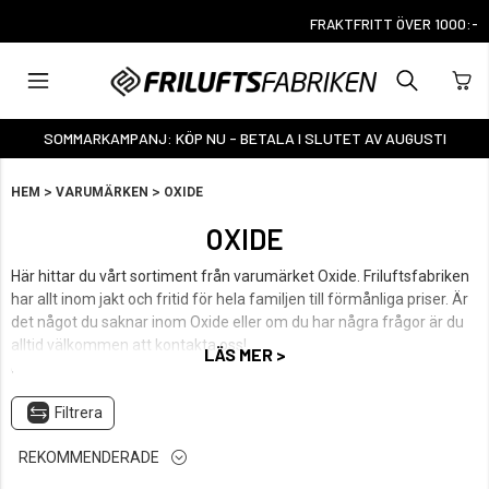
FRAKTFRITT ÖVER 1000:-
SOMMARKAMPANJ: KÖP NU - BETALA I SLUTET AV AUGUSTI
>
>
HEM
VARUMÄRKEN
OXIDE
OXIDE
Här hittar du vårt sortiment från varumärket Oxide. Friluftsfabriken
har allt inom jakt och fritid för hela familjen till förmånliga priser. Är
det något du saknar inom Oxide eller om du har några frågor är du
alltid välkommen att kontakta oss!
LÄS MER >
Handla produkter från Oxide enkelt och smidigt hos Friluftsfabriken.
Filtrera
REKOMMENDERADE