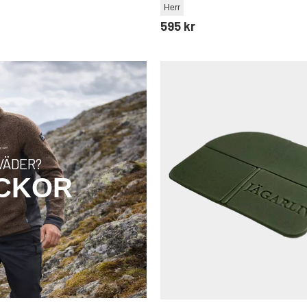
Herr
595 kr
VÄDER?
ACKOR