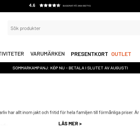
4.6
BASERAT PÅ 3464 BETYG
IVITETER
VARUMÄRKEN
PRESENTKORT
OUTLET
SOMMARKAMPANJ: KÖP NU - BETALA I SLUTET AV AUGUSTI
liv har allt inom jakt och fritid för hela familjen till förmånliga priser.
LÄS MER >
rliv.