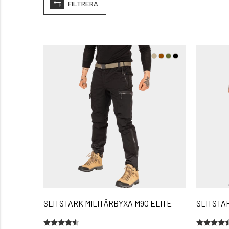
FILTRERA
SLITSTARK MILITÄRBYXA M90 ELITE
SLITSTA
Betyg:
4.4 utav 5 stjärnor
Betyg:
4.4 utav 