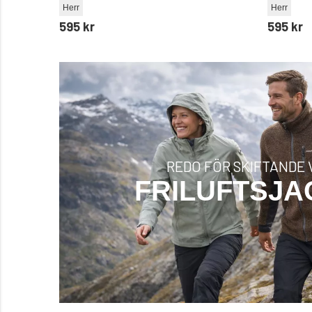
Herr
Herr
595 kr
595 kr
REDO FÖR SKIFTANDE 
FRILUFTSJ