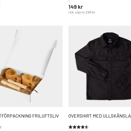
149 kr
rek. utpris
299 kr
FÖRPACKNING FRILUFTSLIV
OVERSHIRT MED ULLSKÄNSLA
5 stjärnor
Betyg:
4.5 utav 5 stjärnor