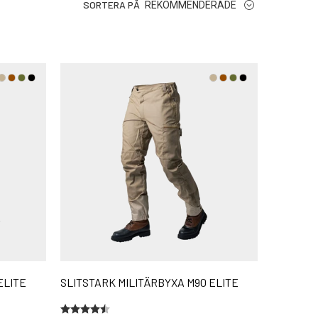
SORTERA PÅ
REKOMMENDERADE
ELITE
SLITSTARK MILITÄRBYXA M90 ELITE
Betyg:
4.4 utav 5 stjärnor