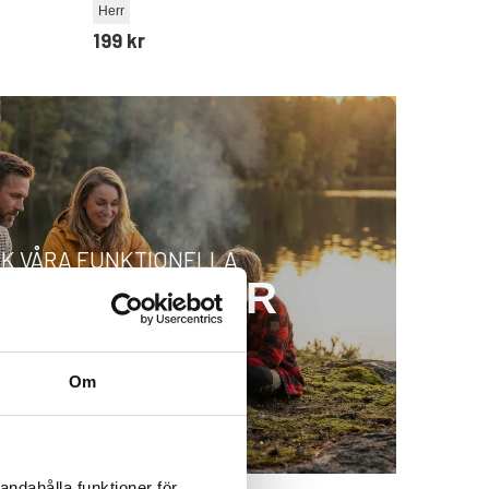
Herr
199 kr
K VÅRA FUNKTIONELLA
UFTSKLÄDER
Om
andahålla funktioner för