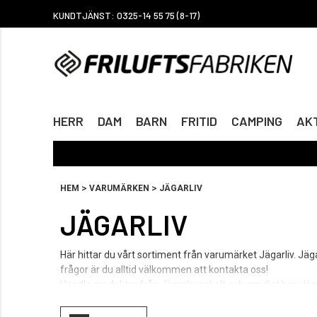
KUNDTJÄNST: 0325-14 55 75 (8-17)
HERR
DAM
BARN
FRITID
CAMPING
AKT
>
>
HEM
VARUMÄRKEN
JÄGARLIV
JÄGARLIV
Här hittar du vårt sortiment från varumärket Jägarliv. Jägar
frågor är du alltid välkommen att kontakta oss!
Handla produkter från Jägarliv enkelt och smidigt hos Jäga