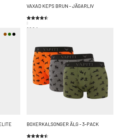
VAXAD KEPS BRUN - JÄGARLIV
Betyg:
4.7 utav 5 stjärnor
199 kr
ELITE
BOXERKALSONGER ÄLG - 3-PACK
Betyg:
4.4 utav 5 stjärnor