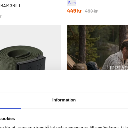
Barn
BAR GRILL
449 kr
499 kr
5 stjärnor
UPPTÄC
FRIL
Information
BÄLTE JÄGARLIV
cookies
5 stjärnor
e för att anpassa innehållet och annonserna till användarna, tillh