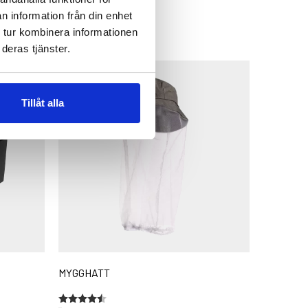
n information från din enhet
 tur kombinera informationen
deras tjänster.
Tillåt alla
MYGGHATT
Betyg:
4.7 utav 5 stjärnor