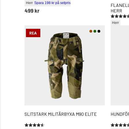
Herr
Spara 198 kr på setpris
FLANELL
499 kr
HERR
Betyg:
4.6 utav 
Herr
299 kr
rek. utpris
6
SLITSTARK MILITÄRBYXA M90 ELITE
HUNDFÖR
Betyg:
4.8 utav 5 stjärnor
Betyg:
4.8 utav 