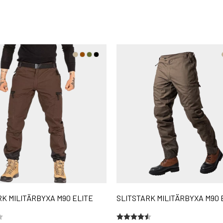
RK MILITÄRBYXA M90 ELITE
SLITSTARK MILITÄRBYXA M90 
5 stjärnor
Betyg:
4.4 utav 5 stjärnor