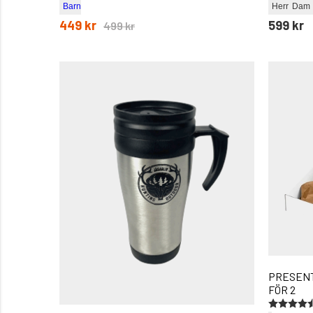
Barn
Herr
Dam
449 kr
599 kr
499 kr
PRESENT
FÖR 2
Betyg:
4.7 utav 