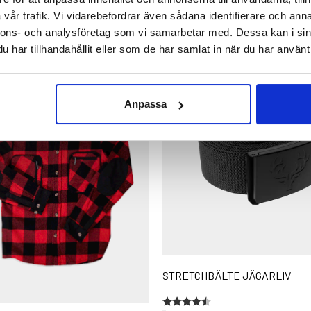
vår trafik. Vi vidarebefordrar även sådana identifierare och anna
nnons- och analysföretag som vi samarbetar med. Dessa kan i sin
har tillhandahållit eller som de har samlat in när du har använt 
Anpassa
STRETCHBÄLTE JÄGARLIV
Betyg:
4.4 utav 5 stjärnor