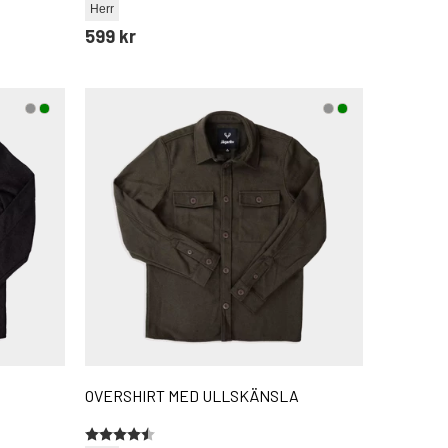
Herr
599 kr
OVERSHIRT MED ULLSKÄNSLA
Betyg:
4.5 utav 5 stjärnor