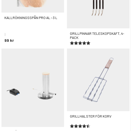
KALLRÖKNINGSSPÅN PRO AL – 3 L
GRILLPINNAR TELESKOPSKAFT, 4-
PACK
99 kr
Betyg:
5.0 utav 5 stjärnor
299 kr
GRILLHALSTER FÖR KORV
Betyg:
4.6 utav 5 stjärnor