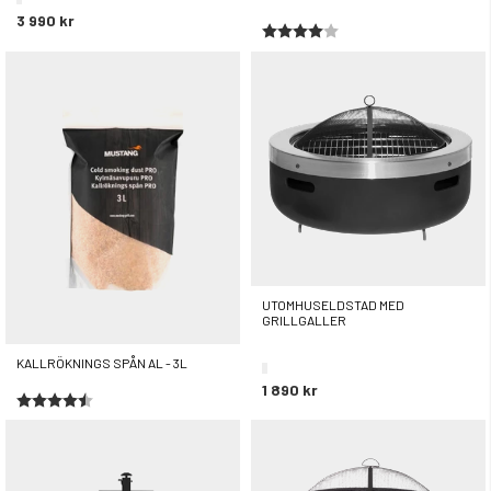
3 990 kr
Betyg:
4.0 utav 5 stjärnor
99 kr
UTOMHUSELDSTAD MED
GRILLGALLER
KALLRÖKNINGS SPÅN AL - 3L
1 890 kr
Betyg:
4.8 utav 5 stjärnor
79 kr