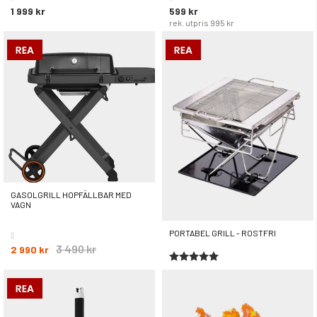
1 999 kr
599 kr
rek. utpris
995 kr
GASOLGRILL HOPFÄLLBAR MED
VAGN
PORTABEL GRILL - ROSTFRI
3 490 kr
2 990 kr
Betyg:
5.0 utav 5 stjärnor
1 490 kr
999 kr