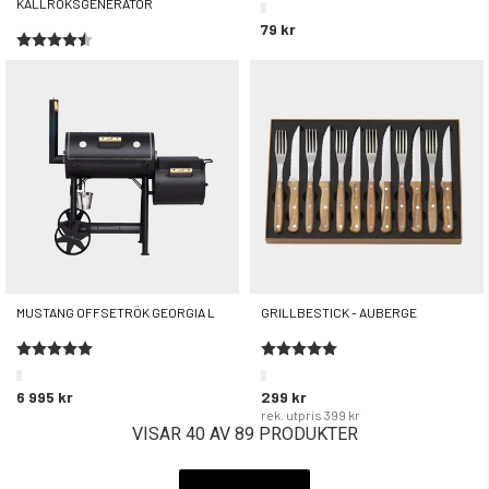
KALLRÖKSGENERATOR
79 kr
Betyg:
4.2 utav 5 stjärnor
699 kr
MUSTANG OFFSETRÖK GEORGIA L
GRILLBESTICK - AUBERGE
Betyg:
5.0 utav 5 stjärnor
Betyg:
5.0 utav 5 stjärnor
6 995 kr
299 kr
rek. utpris
399 kr
VISAR 40 AV 89 PRODUKTER