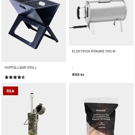
ELEKTRISK RÖKARE 1100 W
HOPFÄLLBAR GRILL
899 kr
Betyg:
4.7 utav 5 stjärnor
299 kr