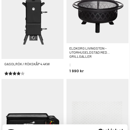
ELDKORG LIVINGSTON –
UTOMHUSELDSTAD MED
GRILLGALLER
GASOLRÖK / RÖKSKÅP 4.4KW
1 990 kr
Betyg:
4.0 utav 5 stjärnor
3 490 kr