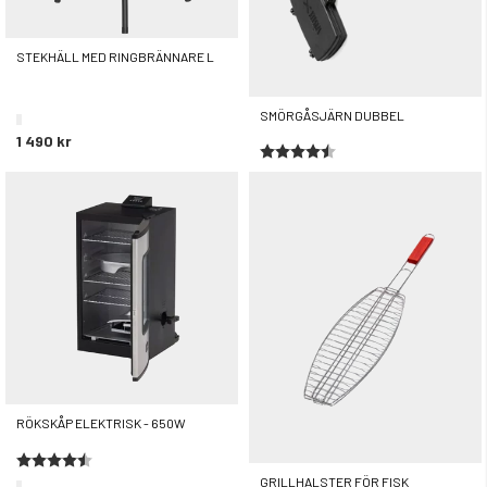
STEKHÄLL MED RINGBRÄNNARE L
SMÖRGÅSJÄRN DUBBEL
1 490 kr
Betyg:
4.6 utav 5 stjärnor
449 kr
RÖKSKÅP ELEKTRISK - 650W
Betyg:
4.7 utav 5 stjärnor
GRILLHALSTER FÖR FISK