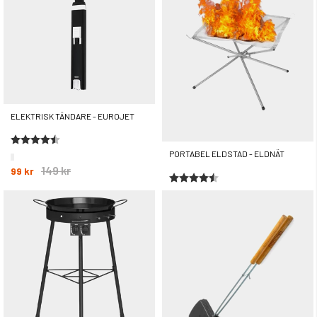
ELEKTRISK TÄNDARE - EUROJET
Betyg:
4.5 utav 5 stjärnor
PORTABEL ELDSTAD - ELDNÄT
149 kr
99 kr
Betyg:
4.9 utav 5 stjärnor
299 kr