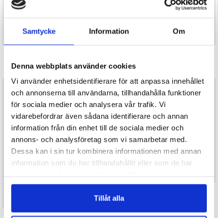
Samtycke
Information
Om
CAMPINGGRILL GASOL
GRILLGALLER, ROSTFRITT STÅL 40
X 60CM
Denna webbplats använder cookies
Betyg:
4.5 utav 5 stjärnor
Betyg:
4.2 utav 5 stjärnor
Vi använder enhetsidentifierare för att anpassa innehållet
699 kr
249 kr
och annonserna till användarna, tillhandahålla funktioner
för sociala medier och analysera vår trafik. Vi
vidarebefordrar även sådana identifierare och annan
information från din enhet till de sociala medier och
annons- och analysföretag som vi samarbetar med.
Dessa kan i sin tur kombinera informationen med annan
information som du har tillhandahållit eller som de har
samlat in när du har använt deras tjänster.
ELEKTRISKT VÄRMEELEMENT FÖR
Tillåt alla
KALLRÖKNING – TILL RÖKSKÅP
RÖKLÅDA - ROSTFRI