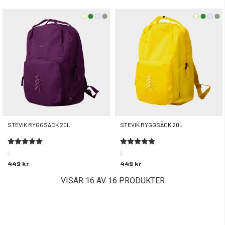
STEVIK RYGGSÄCK 20L
STEVIK RYGGSÄCK 20L
Betyg:
5.0 utav 5 stjärnor
Betyg:
5.0 utav 5 stjärnor
449 kr
449 kr
VISAR 16 AV 16 PRODUKTER