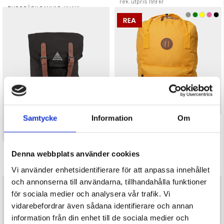
rek. utpris
199 kr
RYGGSÄCK CANVAS, KHAKI
Betyg:
4.3 utav 5 stjärnor
299 kr
Samtycke
Information
Om
RYGGSÄCK MOUNT ZERO 20L
Betyg:
4.3 utav 5 stjärnor
RYGGSÄCK CANVAS, SVART
Denna webbplats använder cookies
199 kr
99 kr
Betyg:
5.0 utav 5 stjärnor
Vi använder enhetsidentifierare för att anpassa innehållet
rek. utpris
199 kr
och annonserna till användarna, tillhandahålla funktioner
299 kr
för sociala medier och analysera vår trafik. Vi
vidarebefordrar även sådana identifierare och annan
information från din enhet till de sociala medier och