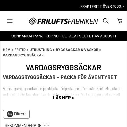
FRAKTFRITT ÖVER 1000:-
SOMMARKAMPANJ: KÖP NU - BETALA I SLUTET AV AUGUSTI
>
>
>
>
HEM
FRITID
UTRUSTNING
RYGGSÄCKAR & VÄSKOR
VARDAGSRYGGSÄCKAR
VARDAGSRYGGSÄCKAR
VARDAGSRYGGSÄCKAR – PACKA FÖR ÄVENTYRET
Vardagsryggsäckar är praktiska följeslagare för både arbete, skola
och fritid. De kombinerar funktion med komfort och gör det enkelt
LÄS MER >
att bära med sig allt från dator och böcker till träningskläder och
personliga saker.
Filtrera
I sortimentet finns allt från stilrena och kompakta modeller för
pendling och stadsmiljö till mer sportiga ryggsäckar som fungerar
REKOMMENDERADE