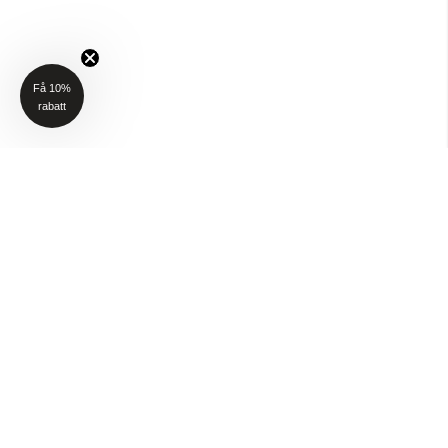
Få 10%
rabatt
NYHETSBREV
Få 10% rabatt på ditt första köp när du anmäler dig till vårt nyhetsbrev
(Gäller ej P4H och Taktält)
Email
SKICKA