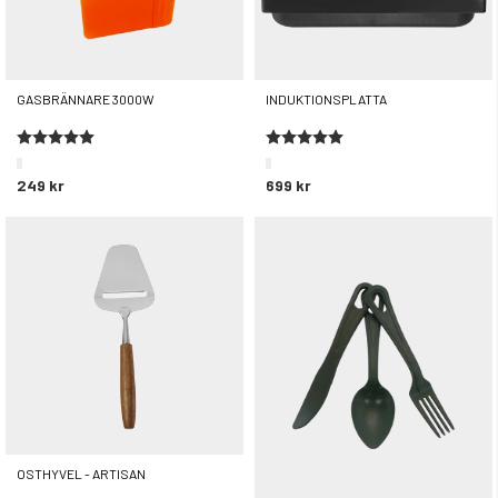
GASBRÄNNARE 3000W
INDUKTIONSPLATTA
Betyg:
5.0 utav 5 stjärnor
Betyg:
5.0 utav 5 stjärnor
249 kr
699 kr
OSTHYVEL - ARTISAN