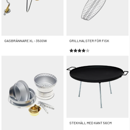
GASBRÄNNARE XL - 3500W
GRILLHALSTER FÖR FISK
Betyg:
4.0 utav 5 stjärnor
349 kr
99 kr
STEKHÄLL MED KANT 56CM