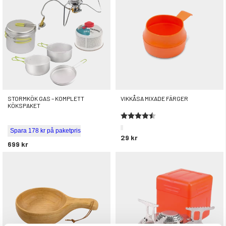
STORMKÖK GAS – KOMPLETT
VIKKÅSA MIXADE FÄRGER
KÖKSPAKET
Betyg:
4.1 utav 5 stjärnor
Spara 178 kr på paketpris
29 kr
699 kr