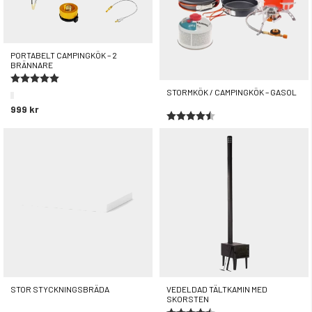
PORTABELT CAMPINGKÖK – 2
BRÄNNARE
Betyg:
5.0 utav 5 stjärnor
STORMKÖK / CAMPINGKÖK – GASOL
999 kr
Betyg:
4.4 utav 5 stjärnor
Spara 128 kr på paketpris
699 kr
STOR STYCKNINGSBRÄDA
VEDELDAD TÄLTKAMIN MED
SKORSTEN
Betyg:
4.5 utav 5 stjärnor