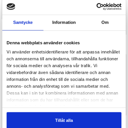
Samtycke
Information
Om
TRÄMUGG 40 CL
GASBRÄNNARE 3500W
Denna webbplats använder cookies
129 kr
Betyg:
4.3 utav 5 stjärnor
Vi använder enhetsidentifierare för att anpassa innehållet
och annonserna till användarna, tillhandahålla funktioner
299 kr
för sociala medier och analysera vår trafik. Vi
vidarebefordrar även sådana identifierare och annan
information från din enhet till de sociala medier och
annons- och analysföretag som vi samarbetar med.
Dessa kan i sin tur kombinera informationen med annan
information som du har tillhandahållit eller som de har
samlat in när du har använt deras tjänster.
Tillåt alla
VATTENDUNK HOPFÄLLBAR MED
KRAN - 15L