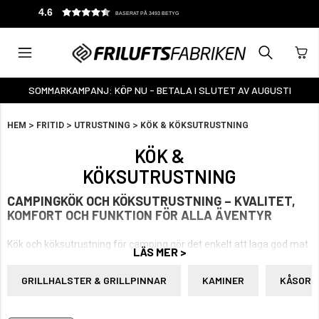
4.6
BASERAT PÅ 3493 BETYG
SOMMARKAMPANJ: KÖP NU - BETALA I SLUTET AV AUGUSTI
>
>
>
HEM
FRITID
UTRUSTNING
KÖK & KÖKSUTRUSTNING
KÖK &
KÖKSUTRUSTNING
CAMPINGKÖK OCH KÖKSUTRUSTNING – KVALITET,
KOMFORT OCH FUNKTION FÖR ALLA ÄVENTYR
Kök och köksutrustning för camping gör det enkelt att laga god mat
LÄS MER >
ute i naturen. Med rätt utrustning kan du njuta av allt från enkel
friluftsmat till fullständiga måltider även långt från köket hemma.
GRILLHALSTER & GRILLPINNAR
KAMINER
KÅSOR 
I sortimentet finns stormkök och gasbrännare som ger pålitlig