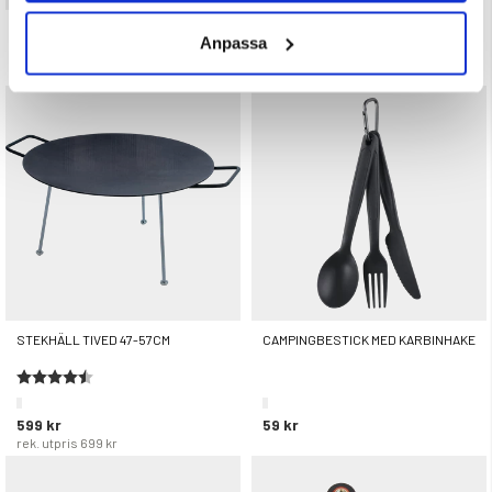
Betyg:
5.0 utav 5 stjärnor
CAMPINGKÖK - KÖKSSET 4 DELAR
Anpassa
129 kr
Betyg:
4.5 utav 5 stjärnor
399 kr
STEKHÄLL TIVED 47-57CM
CAMPINGBESTICK MED KARBINHAKE
Betyg:
4.6 utav 5 stjärnor
599 kr
59 kr
rek. utpris
699 kr