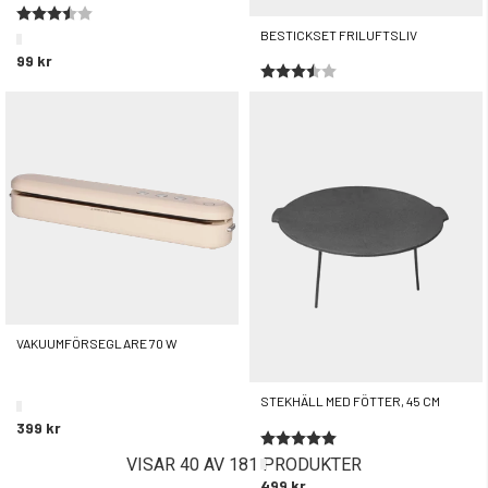
Betyg:
3.5 utav 5 stjärnor
BESTICKSET FRILUFTSLIV
99 kr
Betyg:
3.8 utav 5 stjärnor
29 kr
VAKUUMFÖRSEGLARE 70 W
STEKHÄLL MED FÖTTER, 45 CM
399 kr
Betyg:
5.0 utav 5 stjärnor
VISAR 40 AV 181 PRODUKTER
499 kr