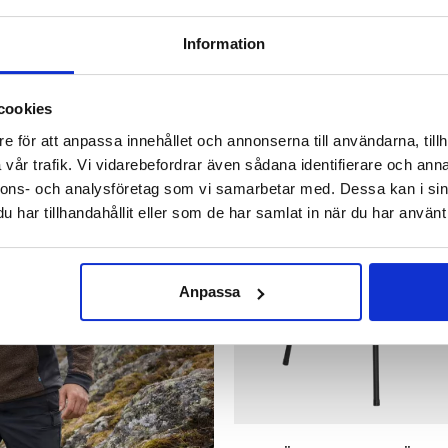
L MED KANT 56CM
STEKHÄLL MED RINGBRÄNNA
5 stjärnor
Information
1 490 kr
cookies
e för att anpassa innehållet och annonserna till användarna, tillh
vår trafik. Vi vidarebefordrar även sådana identifierare och anna
nnons- och analysföretag som vi samarbetar med. Dessa kan i sin
har tillhandahållit eller som de har samlat in när du har använt 
VÄDER?
Anpassa
ACKOR