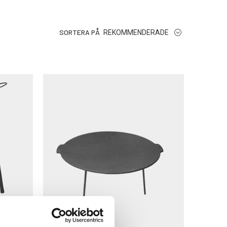
assar större grupper. Många stekhällar är tillverkade i
SORTERA PÅ
REKOMMENDERADE
digt redskap som gör utomhusmatlagningen både enklare