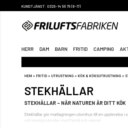
KUNDTJÄNST: 0325-14 55 75 (8-17)
HERR
DAM
BARN
FRITID
CAMPING
AKT
>
>
>
>
HEM
FRITID
UTRUSTNING
KÖK & KÖKSUTRUSTNING
S
STEKHÄLLAR
STEKHÄLLAR – NÄR NATUREN ÄR DITT KÖK
Stekhällar gör matlagningen utomhus till en upplevelse i si
och mysiga stunder med familj och vänner.