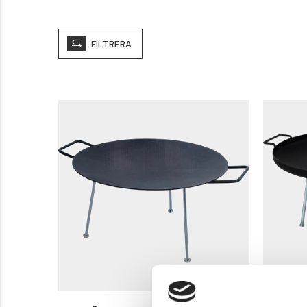
I sortimentet finns olika modeller och storlekar, från porta
gjutjärn eller kolstål som ger jämn värmefördelning och lå
FILTRERA
Med en stekhäll får du friheten att laga varierad och sm
och roligare.