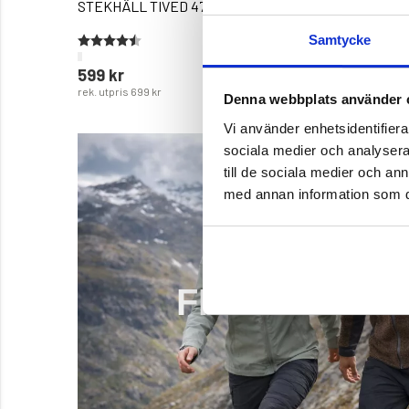
STEKHÄLL TIVED 47-57CM
STEKHÄL
Betyg:
4.6 utav 5 stjärnor
Betyg:
5.0 utav 
Samtycke
599 kr
899 kr
rek. utpris
699 kr
Denna webbplats använder 
Vi använder enhetsidentifierar
sociala medier och analysera 
till de sociala medier och a
med annan information som du 
REDO FÖR SKIFTANDE 
FRILUFTSJ