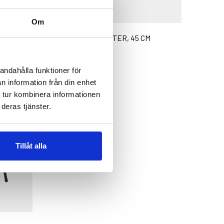
RE L
Om
STEKHÄLL MED FÖTTER, 45 CM
Betyg:
5.0 utav 5 stjärnor
andahålla funktioner för
499 kr
n information från din enhet
 tur kombinera informationen
deras tjänster.
Tillåt alla