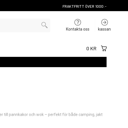
FRAKTFRITT ÖVER 1000:-
Kontakta oss
kassan
0 KR
ker till pannkakor och wok – perfekt för både camping, jakt