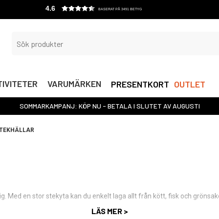
4.6
BASERAT PÅ 3491 BETYG
IVITETER
VARUMÄRKEN
PRESENTKORT
OUTLET
SOMMARKAMPANJ: KÖP NU - BETALA I SLUTET AV AUGUSTI
TEKHÄLLAR
g. Med en stor stekyta kan du enkelt laga allt från kött, fisk och grönsa
LÄS MER >