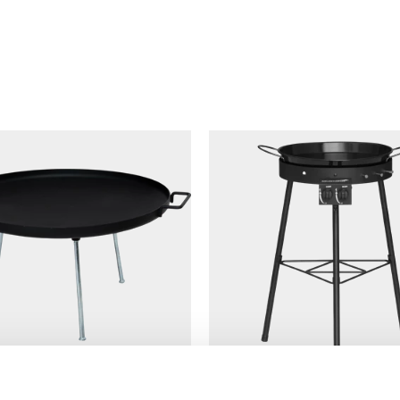
bla stekhällar för mindre sällskap till robusta varianter med stativ som p
ng hållbarhet.
akrik mat direkt över öppen eld eller gasolbrännare. Det är ett mångsi