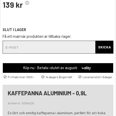
139 kr
SLUT I LAGER
Få ett mail när produkten är tillbaka i lager:
SKICKA
Köp nu - Betala i slutet av augusti
Fri frakt över 1000:-
14 dagars ångerrätt
Leveranstid 1-5dagar
KAFFEPANNA ALUMINIUM - 0,9L
Artikel nr. 5094026
En lätt och smidig kaffepanna i aluminium, perfekt för att koka