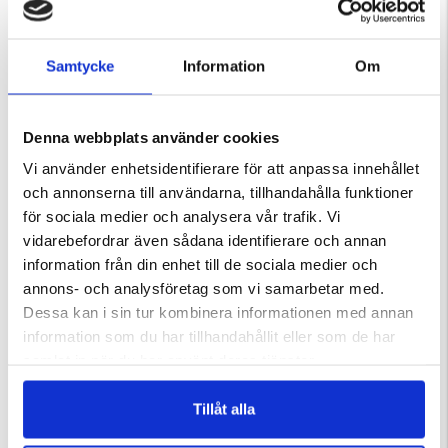
Samtycke
Information
Om
Denna webbplats använder cookies
Vi använder enhetsidentifierare för att anpassa innehållet
och annonserna till användarna, tillhandahålla funktioner
för sociala medier och analysera vår trafik. Vi
INGKÖK –
STOR STYCKNINGSBRÄDA
SOPPKÅSA 8DL
vidarebefordrar även sådana identifierare och annan
information från din enhet till de sociala medier och
ärnor
Betyg:
4.3 utav 5 stjärnor
annons- och analysföretag som vi samarbetar med.
499 kr
39 kr
Dessa kan i sin tur kombinera informationen med annan
KÖPS OFTA TILLSAMMANS
information som du har tillhandahållit eller som de har
samlat in när du har använt deras tjänster.
Tillåt alla