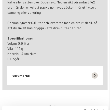
kaffe eller vatten över öppen eld. Med en vikt på endast 142
gram är den enkel att packa ner i ryggsäcken inför utflykter,
camping eller vandring.
Pannan rymmer 0,9 liter och levereras med en praktisk sil, så
att du enkelt kan brygga kaffe direkt ute i naturen.
Specifikationer
Volym: 0,9 liter
Vikt: 142 g
Material: Aluminium
Sil ingår
Varumärke
DU KANSKE OCKSÅ ÄR INTRESSERAD AV