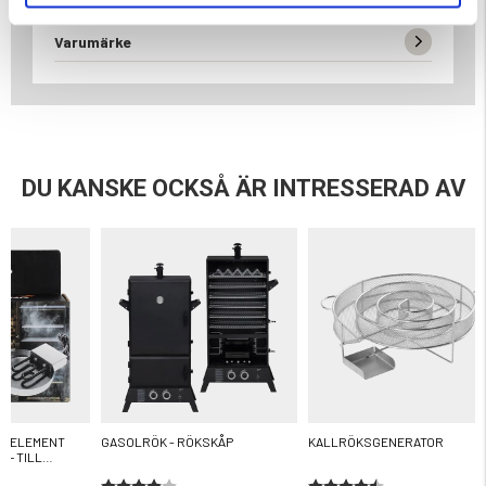
Varumärke
DU KANSKE OCKSÅ ÄR INTRESSERAD AV
MEELEMENT
GASOLRÖK - RÖKSKÅP
KALLRÖKSGENERATOR
 – TILL
Betyg:
4.0 utav 5 stjärnor
Betyg:
4.4 utav 5 stjärnor