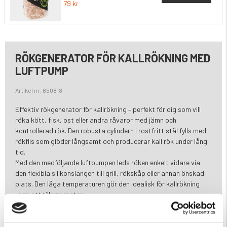
79 kr
RÖKGENERATOR FÖR KALLRÖKNING MED
LUFTPUMP
Artikel nr. 650818
Effektiv rökgenerator för kallrökning – perfekt för dig som vill
röka kött, fisk, ost eller andra råvaror med jämn och
kontrollerad rök. Den robusta cylindern i rostfritt stål fylls med
rökflis som glöder långsamt och producerar kall rök under lång
tid.
Med den medföljande luftpumpen leds röken enkelt vidare via
den flexibla silikonslangen till grill, rökskåp eller annan önskad
plats. Den låga temperaturen gör den idealisk för kallrökning
utan att tillaga maten.
En full laddning ger upp till 10–15 timmars rökutveckling
beroende på inställning – perfekt för längre rökprocesser och
bästa smakresultat.