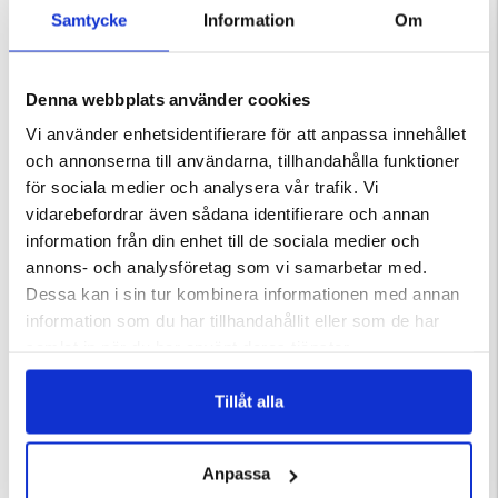
Samtycke
Information
Om
Egenskaper:
Rökgenerator för kallrökning
Upp till 10–15 timmars rök per fyllning
Denna webbplats använder cookies
Luftpump för jämn och kontrollerad rök
Vi använder enhetsidentifierare för att anpassa innehållet
Flexibel silikonslang (ca 50 cm)
och annonserna till användarna, tillhandahålla funktioner
Låg röktemperatur – perfekt för kallrökning
Tillverkad i rostfritt stål
för sociala medier och analysera vår trafik. Vi
Enkel att använda och rengöra
vidarebefordrar även sådana identifierare och annan
information från din enhet till de sociala medier och
Specifikationer:
annons- och analysföretag som vi samarbetar med.
Volym: 3 liter
Dessa kan i sin tur kombinera informationen med annan
Bredd: 20,5 cm
information som du har tillhandahållit eller som de har
Djup: 41 cm
samlat in när du har använt deras tjänster.
Höjd: 38,5 cm
Vikt: 2,18 kg
Material: Rostfritt stål 201 & 430, ABS, PCB, silikon
Tillåt alla
Färg: Stål
Luftpump: IPX4
Garanti: 1 år
Anpassa