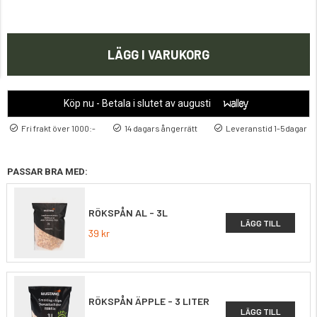
LÄGG I VARUKORG
Köp nu - Betala i slutet av augusti
Fri frakt över 1000:-
14 dagars ångerrätt
Leveranstid 1-5dagar
PASSAR BRA MED:
RÖKSPÅN AL - 3L
LÄGG TILL
39 kr
RÖKSPÅN ÄPPLE - 3 LITER
LÄGG TILL