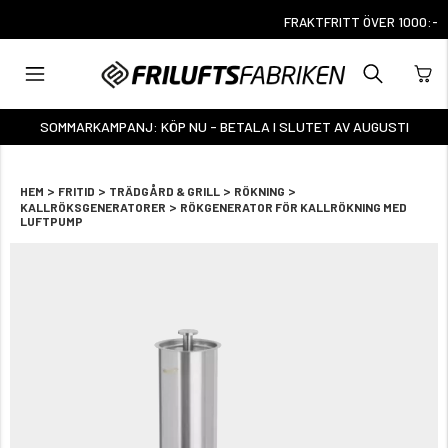
FRAKTFRITT ÖVER 1000:-
SOMMARKAMPANJ: KÖP NU - BETALA I SLUTET AV AUGUSTI
>
>
>
>
HEM
FRITID
TRÄDGÅRD & GRILL
RÖKNING
>
KALLRÖKSGENERATORER
RÖKGENERATOR FÖR KALLRÖKNING MED
LUFTPUMP