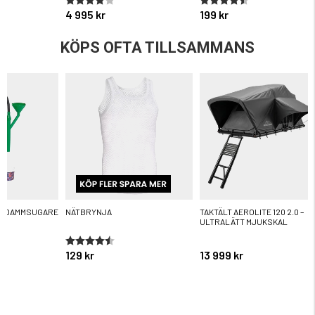
4 995 kr
199 kr
KÖPS OFTA TILLSAMMANS
R DAMMSUGARE
NÄTBRYNJA
TAKTÄLT AEROLITE 120 2.0 –
ULTRALÄTT MJUKSKAL
ärnor
Betyg:
4.6 utav 5 stjärnor
129 kr
13 999 kr