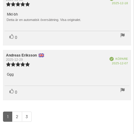
Köp
2025-12-18
Recensionsbetyg:
5.0
utav
Mkt-bh
Recensionstext:
5
Detta är en automatisk översättning. Visa originalet.
stjärnor
röst(er)
Rösta
0
upp
Recensionsförfattare:
Andreas Eriksson
Recensionsdatum:
Bekräftad
KÖPARE
2025-12-29
Köp
2025-12-07
Recensionsbetyg:
5.0
utav
Ggg
Recensionstext:
5
stjärnor
röst(er)
Rösta
0
upp
1
2
3