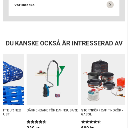
Varumärke
DU KANSKE OCKSÅ ÄR INTRESSERAD AV
RÄFTBUR MED
BÄRRENSARE FÖR DAMMSUGARE
STORMKÖK / CAMPINGKÖK –
UGUST
GASOL
ärnor
Betyg:
4.7 utav 5 stjärnor
Betyg:
4.4 utav 5 stjärnor
249 kr
699 kr