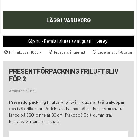
LÄGG I VARUKORG
Köp nu - Betala i slutet av augusti
Fri frakt över 1000:-
14 dagars ångerrätt
Leveranstid 1-5dagar
PRESENTFÖRPACKNING FRILUFTSLIV
FÖR 2
Artikel nr. 321448
Presentförpackning friluftsliv för två. Inkluderar två träkoppar
och två grillpinnar. Perfekt att ha med på en dag i naturen. Full
längd på BBQ-pinne är 80 cm. Träkopp (15cl): gummiträ,
klarlack. Grillpinne: trä, stål.