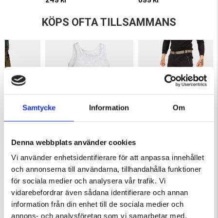
KÖPS OFTA TILLSAMMANS
Samtycke
Information
Om
TEKENJOKK
NÄTBRYNJA
SLITSTARK MILITÄRBYXA M90
Denna webbplats använder cookies
ELITE
ärnor
Betyg:
4.6 utav 5 stjärnor
Betyg:
4.4 utav 5 stjärnor
Vi använder enhetsidentifierare för att anpassa innehållet
129 kr
595 kr
och annonserna till användarna, tillhandahålla funktioner
för sociala medier och analysera vår trafik. Vi
vidarebefordrar även sådana identifierare och annan
information från din enhet till de sociala medier och
annons- och analysföretag som vi samarbetar med.