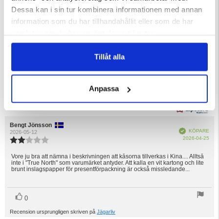
4.7
Dessa kan i sin tur kombinera informationen med annan
information som du har tillhandahållit eller som de har
Betyg:
samlat in när du har använt deras tjänster.
4.7
Baserat på 24 betyg och
utav
13 recensioner
5
Tillåt alla
Betyg: 5 utav 5 stjärnor
röster
18
stjärnor
Betyg: 4 utav 5 stjärnor
röster
7
Betyg: 3 utav 5 stjärnor
röster
2
Betyg: 2 utav 5 stjärnor
röster
1
Anpassa
Betyg: 1 utav 5 stjärnor
röster
0
Recensionsförfattare:
Bengt Jönsson
Recensionsdatum:
Bekräftad
KÖPARE
2026-05-12
Köp
2026-04-25
Recensionsbetyg:
2.0
utav
Vore ju bra att nämna i beskrivningen att kåsorna tillverkas i Kina.... Alltså
Recensionstext:
inte i "True North" som varumärket antyder. Att kalla en vit kartong och lite
5
brunt inslagspapper för presentförpackning är också missledande...
stjärnor
röst(er)
Rösta
0
upp
Recension ursprungligen skriven på
Jägarliv