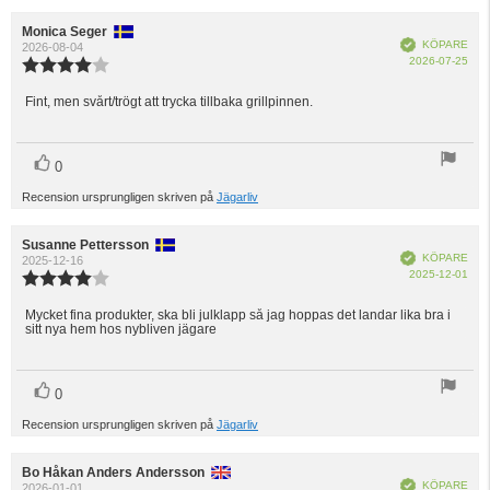
Recensionsförfattare:
Monica Seger
Recensionsdatum:
Bekräftad
KÖPARE
2026-08-04
Köp
2026-07-25
Recensionsbetyg:
4.0
utav
Fint, men svårt/trögt att trycka tillbaka grillpinnen.
Recensionstext:
5
stjärnor
röst(er)
Rösta
0
upp
Recension ursprungligen skriven på
Jägarliv
Recensionsförfattare:
Susanne Pettersson
Recensionsdatum:
Bekräftad
KÖPARE
2025-12-16
Köp
2025-12-01
Recensionsbetyg:
4.0
utav
Mycket fina produkter, ska bli julklapp så jag hoppas det landar lika bra i
Recensionstext:
sitt nya hem hos nybliven jägare
5
stjärnor
röst(er)
Rösta
0
upp
Recension ursprungligen skriven på
Jägarliv
Recensionsförfattare:
Bo Håkan Anders Andersson
Recensionsdatum:
Bekräftad
KÖPARE
2026-01-01