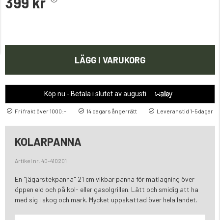
399 kr
LÄGG I VARUKORG
Köp nu - Betala i slutet av augusti
Fri frakt över 1000:-
14 dagars ångerrätt
Leveranstid 1-5dagar
KOLARPANNA
Artikel nr. 40-410201
En "jägarstekpanna" 21 cm vikbar panna för matlagning över
öppen eld och på kol- eller gasolgrillen. Lätt och smidig att ha
med sig i skog och mark. Mycket uppskattad över hela landet.