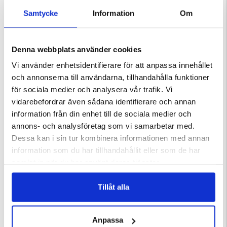
KÖPS OFTA TILLSAMMANS
Samtycke
Information
Om
Denna webbplats använder cookies
Vi använder enhetsidentifierare för att anpassa innehållet
och annonserna till användarna, tillhandahålla funktioner
för sociala medier och analysera vår trafik. Vi
vidarebefordrar även sådana identifierare och annan
information från din enhet till de sociala medier och
annons- och analysföretag som vi samarbetar med.
R DAMMSUGARE
NÄTBRYNJA
TAKTÄLT AEROLITE 120 2.0 –
ULTRALÄTT MJUKSKAL
Dessa kan i sin tur kombinera informationen med annan
ärnor
Betyg:
4.6 utav 5 stjärnor
information som du har tillhandahållit eller som de har
129 kr
13 999 kr
samlat in när du har använt deras tjänster.
Tillåt alla
Anpassa