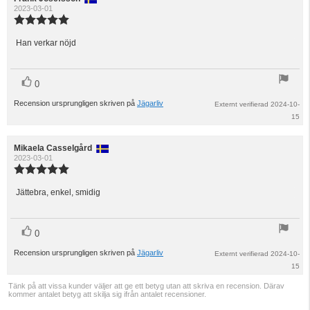
2023-03-01
Recensionsbetyg:
5.0
utav
Han verkar nöjd
Recensionstext:
5
stjärnor
röst(er)
Rösta
0
upp
Recension ursprungligen skriven på
Jägarliv
Externt verifierad 2024-10-
15
Recensionsförfattare:
Mikaela Casselgård
Recensionsdatum:
2023-03-01
Recensionsbetyg:
5.0
utav
Jättebra, enkel, smidig
Recensionstext:
5
stjärnor
röst(er)
Rösta
0
upp
Recension ursprungligen skriven på
Jägarliv
Externt verifierad 2024-10-
15
Tänk på att vissa kunder väljer att ge ett betyg utan att skriva en recension. Därav
kommer antalet betyg att skilja sig ifrån antalet recensioner.