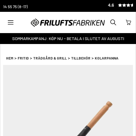
KUNDTJÄNST: 0325-14 55 75 (8-17)
SOMMARKAMPANJ: KÖP NU - BETALA I SLUTET AV AUGUSTI
>
>
>
>
HEM
FRITID
TRÄDGÅRD & GRILL
TILLBEHÖR
KOLARPANNA