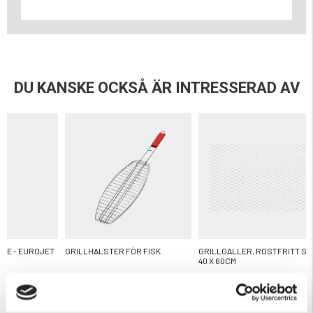
DU KANSKE OCKSÅ ÄR INTRESSERAD AV
ARE - EUROJET
GRILLHALSTER FÖR FISK
GRILLGALLER, ROSTFRITT ST
40 X 60CM
ärnor
Betyg:
4.0 utav 5 stjärnor
Betyg:
4.2 utav 5 stjärnor
99 kr
249 kr