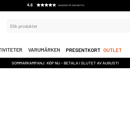
4.6
BASERAT PÅ 3493 BETYG
IVITETER
VARUMÄRKEN
PRESENTKORT
OUTLET
SOMMARKAMPANJ: KÖP NU - BETALA I SLUTET AV AUGUSTI