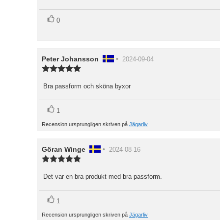
5
stjärnor
röst(er)
Rösta
0
upp
Recensionsförfattare:
Peter Johansson
•
Recensionsdatum:
2024-09-04
Recensionsbetyg:
5.0
utav
Bra passform och sköna byxor
Recensionstext:
5
stjärnor
röst(er)
Rösta
1
upp
Recension ursprungligen skriven på
Jägarliv
Recensionsförfattare:
Göran Winge
•
Recensionsdatum:
2024-08-16
Recensionsbetyg:
5.0
utav
Det var en bra produkt med bra passform.
Recensionstext:
5
stjärnor
röst(er)
Rösta
1
upp
Recension ursprungligen skriven på
Jägarliv