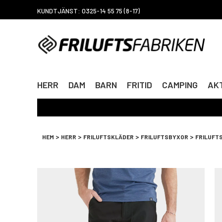
KUNDTJÄNST: 0325-14 55 75 (8-17)
HERR
DAM
BARN
FRITID
CAMPING
AKT
>
>
>
>
HEM
HERR
FRILUFTSKLÄDER
FRILUFTSBYXOR
FRILUFTS