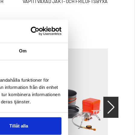
CH
VAPITI VAXAD JAKT- OCH FRILUFTSBYXA
ROBUST E
Betyg:
4.3 utav 5 
699 kr
595 kr
Om
andahålla funktioner för
n information från din enhet
 tur kombinera informationen
deras tjänster.
Tillåt alla