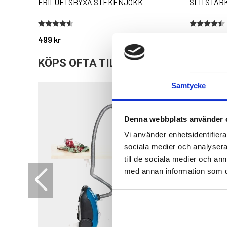
FRILUFTSBYXA STEKENJOKK
SLITSTARK
Betyg:
4.3 utav 5 stjärnor
Betyg:
4.4 utav 5 
499 kr
595 kr
KÖPS OFTA TILLSAMMANS
Samtycke
Denna webbplats använder 
Vi använder enhetsidentifierar
sociala medier och analysera 
till de sociala medier och a
med annan information som du 