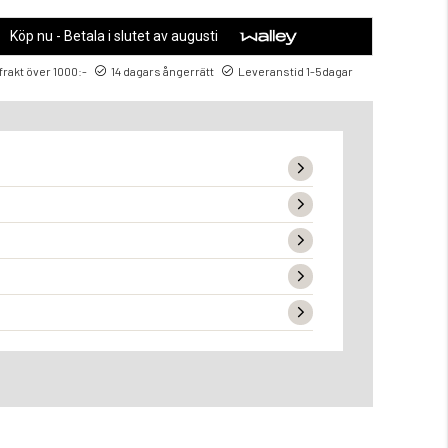
Köp nu - Betala i slutet av augusti
 frakt över 1000:-
14 dagars ångerrätt
Leveranstid 1-5dagar