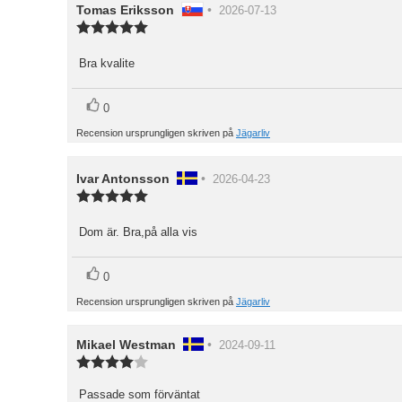
Recensionsförfattare:
Tomas Eriksson
•
Recensionsdatum:
2026-07-13
Recensionsbetyg:
5.0
utav
Bra kvalite
Recensionstext:
5
stjärnor
röst(er)
Rösta
0
upp
Recension ursprungligen skriven på
Jägarliv
Recensionsförfattare:
Ivar Antonsson
•
Recensionsdatum:
2026-04-23
Recensionsbetyg:
5.0
utav
Dom är. Bra,på alla vis
Recensionstext:
5
stjärnor
röst(er)
Rösta
0
upp
Recension ursprungligen skriven på
Jägarliv
Recensionsförfattare:
Mikael Westman
•
Recensionsdatum:
2024-09-11
Recensionsbetyg:
4.0
utav
Passade som förväntat
Recensionstext: