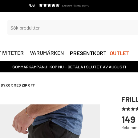
4.6
BASERAT PÅ 3493 BETYG
IVITETER
VARUMÄRKEN
PRESENTKORT
OUTLET
SOMMARKAMPANJ: KÖP NU - BETALA I SLUTET AV AUGUSTI
BYXOR MED ZIP OFF
FRIL
149 
Rekommen