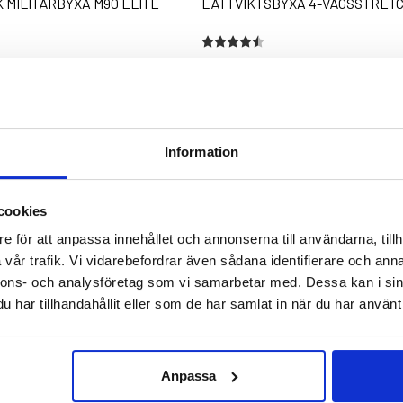
 MILITÄRBYXA M90 ELITE
LÄTTVIKTSBYXA 4-VÄGSSTRET
stjärnor
Betyg:
4.5 utav 5 stjärnor
399 kr
Information
cookies
e för att anpassa innehållet och annonserna till användarna, tillh
vår trafik. Vi vidarebefordrar även sådana identifierare och anna
nnons- och analysföretag som vi samarbetar med. Dessa kan i sin
har tillhandahållit eller som de har samlat in när du har använt 
Anpassa