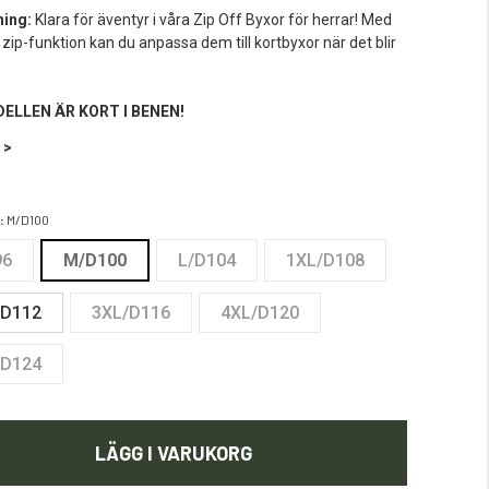
ning:
Klara för äventyr i våra Zip Off Byxor för herrar! Med
 zip-funktion kan du anpassa dem till kortbyxor när det blir
ELLEN ÄR KORT I BENEN!
 >
:
M/D100
96
M/D100
L/D104
1XL/D108
/D112
3XL/D116
4XL/D120
/D124
LÄGG I VARUKORG