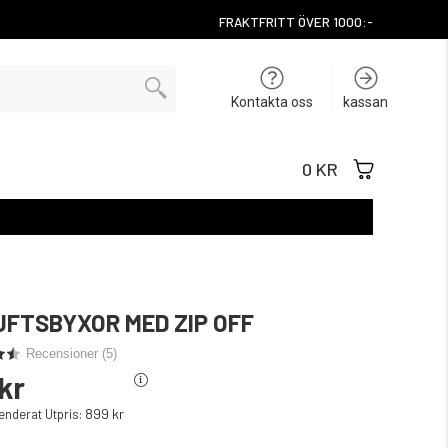
FRAKTFRITT ÖVER 1000:-
Kontakta oss
kassan
0 KR
UFTSBYXOR MED ZIP OFF
Recensioner (
5
)
kr
899 kr
derat Utpris: