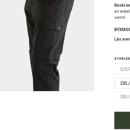
Beskriv
en enkel
varmt.
BYXMOD
Läs mer
STORLEK
S/D
2XL
5XL