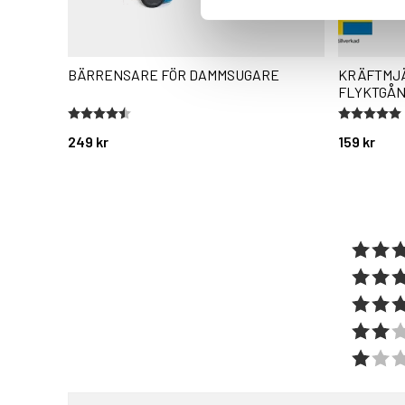
BÄRRENSARE FÖR DAMMSUGARE
KRÄFTMJ
FLYKTGÅN
Betyg:
4.7 utav 5 stjärnor
Betyg:
5.0 utav 5 
249 kr
159 kr