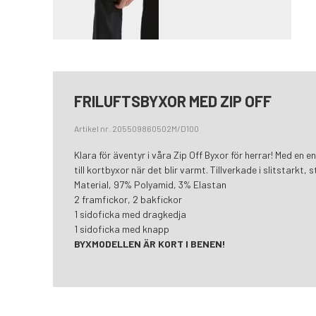
FRILUFTSBYXOR MED ZIP OFF
Artikel nr. 205509860502M/D100
Klara för äventyr i våra Zip Off Byxor för herrar! Med en
till kortbyxor när det blir varmt. Tillverkade i slitstarkt, 
Material, 97% Polyamid, 3% Elastan
2 framfickor, 2 bakfickor
1 sidoficka med dragkedja
1 sidoficka med knapp
BYXMODELLEN ÄR KORT I BENEN!