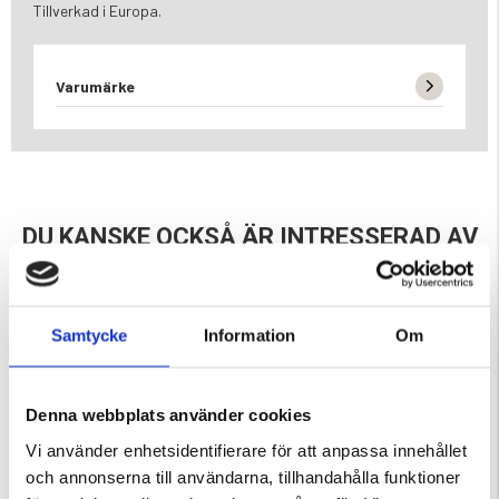
Tillverkad i Europa.
Varumärke
DU KANSKE OCKSÅ ÄR INTRESSERAD AV
Samtycke
Information
Om
Denna webbplats använder cookies
Vi använder enhetsidentifierare för att anpassa innehållet
och annonserna till användarna, tillhandahålla funktioner
ILT-GRÅ/RÖD
VÄRMEFILT 150X210 CM
ULLFILT BASIC - MÖRKGRÅ