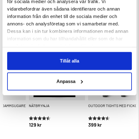
för sociala medier och analysera vår trafik. Vi
vidarebefordrar även sådana identifierare och annan
ärnor
Betyg:
4.7 utav 5 stjärnor
Betyg:
4.5 utav 5 stjärnor
information från din enhet till de sociala medier och
299 kr
199 kr
annons- och analysföretag som vi samarbetar med.
Dessa kan i sin tur kombinera informationen med annan
KÖPS OFTA TILLSAMMANS
information som du har tillhandahållit eller som de har
samlat in när du har använt deras tjänster.
Tillåt alla
Anpassa
R DAMMSUGARE
NÄTBRYNJA
OUTDOOR TIGHTS MED FICKO
ärnor
Betyg:
4.6 utav 5 stjärnor
Betyg:
4.3 utav 5 stjärnor
129 kr
399 kr