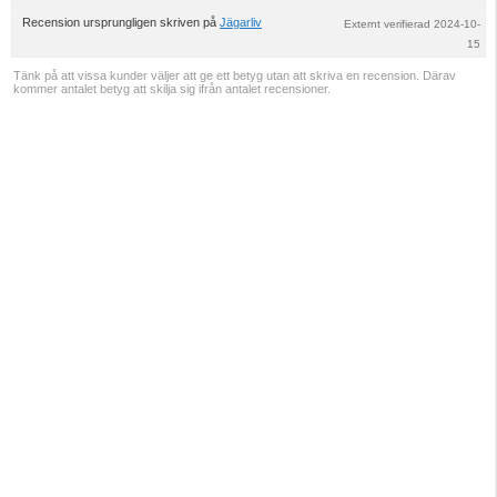
upp
Recension ursprungligen skriven på
Jägarliv
Externt verifierad 2024-10-
15
Tänk på att vissa kunder väljer att ge ett betyg utan att skriva en recension. Därav
kommer antalet betyg att skilja sig ifrån antalet recensioner.