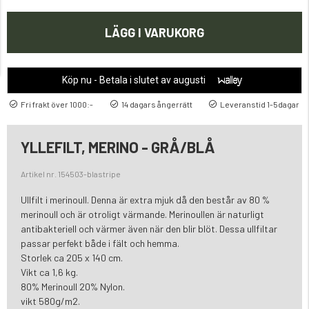
LÄGG I VARUKORG
Köp nu - Betala i slutet av augusti
Fri frakt över 1000:-
14 dagars ångerrätt
Leveranstid 1-5dagar
YLLEFILT, MERINO - GRÅ/BLÅ
Artikel nr. 154503-blastripe
Ullfilt i merinoull. Denna är extra mjuk då den består av 80 %
merinoull och är otroligt värmande. Merinoullen är naturligt
antibakteriell och värmer även när den blir blöt. Dessa ullfiltar
passar perfekt både i fält och hemma.
Storlek ca 205 x 140 cm.
Vikt ca 1,6 kg.
80% Merinoull 20% Nylon.
vikt 580g/m2.