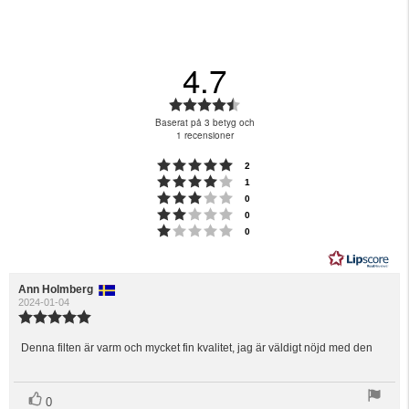
4.7
Betyg:
4.7
Baserat på 3 betyg och
utav
1 recensioner
5
Betyg: 5 utav 5 stjärnor
röster
2
stjärnor
Betyg: 4 utav 5 stjärnor
röster
1
Betyg: 3 utav 5 stjärnor
röster
0
Betyg: 2 utav 5 stjärnor
röster
0
Betyg: 1 utav 5 stjärnor
röster
0
Recensionsförfattare:
Ann Holmberg
Recensionsdatum:
2024-01-04
Recensionsbetyg:
5.0
utav
Denna filten är varm och mycket fin kvalitet, jag är väldigt nöjd med den
Recensionstext:
5
stjärnor
röst(er)
Rösta
0