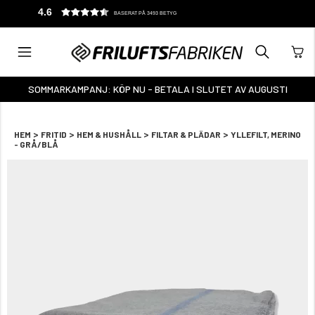
4.6
BASERAT PÅ 3493 BETYG
SOMMARKAMPANJ: KÖP NU - BETALA I SLUTET AV AUGUSTI
>
>
>
>
HEM
FRITID
HEM & HUSHÅLL
FILTAR & PLÄDAR
YLLEFILT, MERINO
- GRÅ/BLÅ