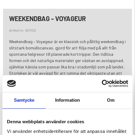
WEEKENDBAG - VOYAGEUR
Artikel nr. 601102
Weekendbag – Voyageur är en klassisk och pålitlig weekendbag i
slitstark bomullscanvas, gjord för att följa med på allt från
spontana helgresor till planerade korttripper. Den tidlösa
formen och det naturliga materialet ger väskan en avslappnad,
självklar känsla som passar lika bra i stadsmiljö som på landet.
Storleken är väl avvägd för att rymma det viktigaste utan att
bli otymplig, vilket gör den enkel att hantera både i bilen, på
tåget och genom flygplatsen. Med bekväma handtag och en
justerbar axelrem kan du bära den på det sätt som känns bäst
för stunden. Invändigt finns en praktisk ficka med dragkedja
Samtycke
Information
Om
som hjälper dig hålla ordning på mindre saker som nycklar,
laddare eller pass. Bomullscanvasen är tålig och åldras fint med
användning, och detaljer i återvunnet PU ger ett genomtänkt,
Denna webbplats använder cookies
hållbart uttryck.
Klassisk weekendbag i slitstark bomullscanvas
Vi använder enhetsidentifierare för att anpassa innehållet