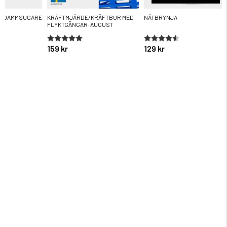
R DAMMSUGARE
KRÄFTMJÄRDE/KRÄFTBUR MED
NÄTBRYNJA
FLYKTGÅNGAR-AUGUST
ärnor
Betyg:
5.0 utav 5 stjärnor
Betyg:
4.6 utav 5 stjärnor
159 kr
129 kr