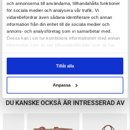
Perfekt för kortare resor med balanserad, smidig storlek
och annonserna till användarna, tillhandahålla funktioner
Bekväma handtag och justerbar axelrem för flexibelt bärande
för sociala medier och analysera vår trafik. Vi
Praktisk innerficka med dragkedja för småsaker
vidarebefordrar även sådana identifierare och annan
100 % bomullscanvas för en naturlig och avslappnad känsla
information från din enhet till de sociala medier och
Detaljer i återvunnet PU
annons- och analysföretag som vi samarbetar med.
Finns i färgerna Mullvad och Navy
Dessa kan i sin tur kombinera informationen med annan
Storlek: 50x30x29 cm
information som du har tillhandahållit eller som de har
samlat in när du har använt deras tjänster.
Varumärke
Tillåt alla
Anpassa
DU KANSKE OCKSÅ ÄR INTRESSERAD AV