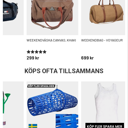
M
WEEKENDVÄSKA CANVAS, KHAKI
WEEKENDBAG - VOYAGEUR
Betyg:
5.0 utav 5 stjärnor
299 kr
699 kr
KÖPS OFTA TILLSAMMANS