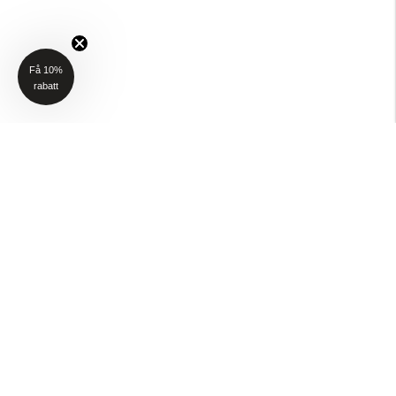
Få 10%
rabatt
NYHETSBREV
Få 10% rabatt på ditt första köp när du anmäler dig till vårt nyhetsbrev
(Gäller ej P4H och Taktält)
Email
SKICKA