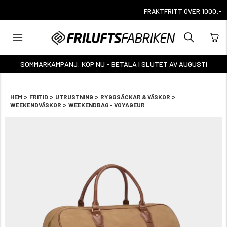
FRAKTFRITT ÖVER 1000:-
SOMMARKAMPANJ: KÖP NU - BETALA I SLUTET AV AUGUSTI
>
>
>
>
HEM
FRITID
UTRUSTNING
RYGGSÄCKAR & VÄSKOR
>
WEEKENDVÄSKOR
WEEKENDBAG - VOYAGEUR