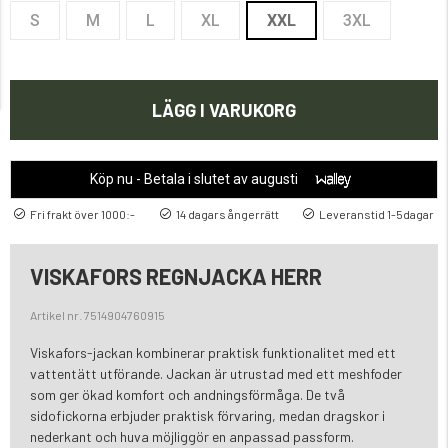
S
M
L
XL
XXL
3XL
LÄGG I VARUKORG
Köp nu - Betala i slutet av augusti
Fri frakt över 1000:-
14 dagars ångerrätt
Leveranstid 1-5dagar
VISKAFORS REGNJACKA HERR
Artikel nr. 7514904760915
Viskafors-jackan kombinerar praktisk funktionalitet med ett
vattentätt utförande. Jackan är utrustad med ett meshfoder
som ger ökad komfort och andningsförmåga. De två
sidofickorna erbjuder praktisk förvaring, medan dragskor i
nederkant och huva möjliggör en anpassad passform.