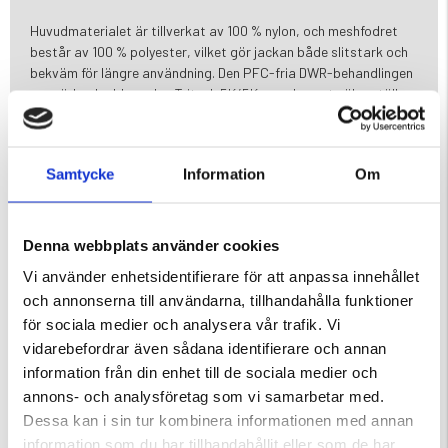
Huvudmaterialet är tillverkat av 100 % nylon, och meshfodret
består av 100 % polyester, vilket gör jackan både slitstark och
bekväm för längre användning. Den PFC-fria DWR-behandlingen
ger väderskydd, medan Tritech 5K/5K-membranet säkerställer
vattentäthet upp till 5000 mm och en andningsförmåga på
5000 g/m²/24h.
Samtycke
Information
Om
Tejpade sömmar och en vindtät konstruktion ger ytterligare
skydd mot väder och vind, vilket gör Viskafors-jackan till ett
pålitligt val för utomhusaktiviteter. Oavsett om du utforskar
stadens gator eller vandrar i naturen, erbjuder denna jacka
Denna webbplats använder cookies
både funktionalitet och tillförlitlighet för att hålla dig bekväm
Vi använder enhetsidentifierare för att anpassa innehållet
och skyddad mot regn.
och annonserna till användarna, tillhandahålla funktioner
för sociala medier och analysera vår trafik. Vi
vidarebefordrar även sådana identifierare och annan
Varumärke
information från din enhet till de sociala medier och
annons- och analysföretag som vi samarbetar med.
Dessa kan i sin tur kombinera informationen med annan
information som du har tillhandahållit eller som de har