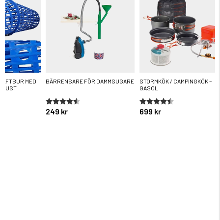
RÄFTBUR MED
BÄRRENSARE FÖR DAMMSUGARE
STORMKÖK / CAMPINGKÖK –
UGUST
GASOL
ärnor
Betyg:
4.7 utav 5 stjärnor
Betyg:
4.4 utav 5 stjärnor
249 kr
699 kr