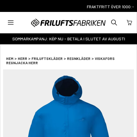
FRAKTFRITT ÖVER 1000:-
SOMMARKAMPANJ: KÖP NU - BETALA I SLUTET AV AUGUSTI
>
>
>
>
HEM
HERR
FRILUFTSKLÄDER
REGNKLÄDER
VISKAFORS
REGNJACKA HERR