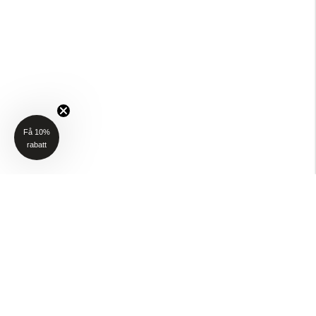
Få 10%
rabatt
NYHETSBREV