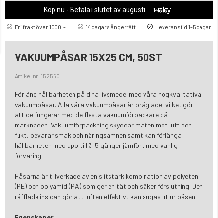
Köp nu - Betala i slutet av augusti
Fri frakt över 1000:-
14 dagars ångerrätt
Leveranstid 1-5dagar
VAKUUMPÅSAR 15X25 CM, 50ST
Artikel nr. 152550
Förläng hållbarheten på dina livsmedel med våra högkvalitativa
vakuumpåsar. Alla våra vakuumpåsar är präglade, vilket gör
att de fungerar med de flesta vakuumförpackare på
marknaden. Vakuumförpackning skyddar maten mot luft och
fukt, bevarar smak och näringsämnen samt kan förlänga
hållbarheten med upp till 3–5 gånger jämfört med vanlig
förvaring.
Påsarna är tillverkade av en slitstark kombination av polyeten
(PE) och polyamid (PA) som ger en tät och säker förslutning. Den
räfflade insidan gör att luften effektivt kan sugas ut ur påsen.
Egenskaper