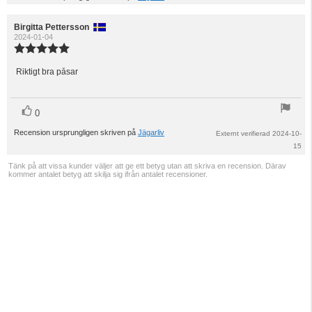
Recensionsförfattare:
Birgitta Pettersson
Recensionsdatum:
2024-01-04
Recensionsbetyg:
5.0
utav
Riktigt bra påsar
Recensionstext:
5
stjärnor
röst(er)
Rösta
0
upp
Recension ursprungligen skriven på
Jägarliv
Externt verifierad 2024-10-
15
Tänk på att vissa kunder väljer att ge ett betyg utan att skriva en recension. Därav
kommer antalet betyg att skilja sig ifrån antalet recensioner.