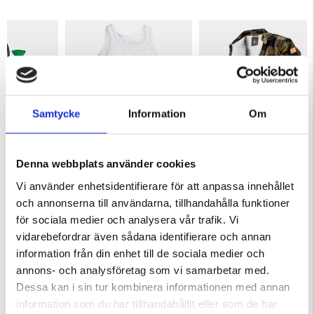
Samtycke
Information
Om
R DAMMSUGARE
NÄTBRYNJA
FODRAD FLANELLSKJORTA I
Denna webbplats använder cookies
BOMULL
ärnor
Betyg:
4.6 utav 5 stjärnor
Betyg:
4.6 utav 5 stjärnor
Vi använder enhetsidentifierare för att anpassa innehållet
129 kr
499 kr
och annonserna till användarna, tillhandahålla funktioner
för sociala medier och analysera vår trafik. Vi
KÖPS OFTA TILLSAMMANS
vidarebefordrar även sådana identifierare och annan
information från din enhet till de sociala medier och
annons- och analysföretag som vi samarbetar med.
Dessa kan i sin tur kombinera informationen med annan
information som du har tillhandahållit eller som de har