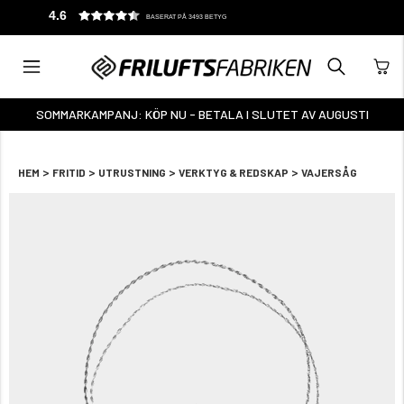
4.6
BASERAT PÅ 3493 BETYG
SOMMARKAMPANJ: KÖP NU - BETALA I SLUTET AV AUGUSTI
>
>
>
>
HEM
FRITID
UTRUSTNING
VERKTYG & REDSKAP
VAJERSÅG