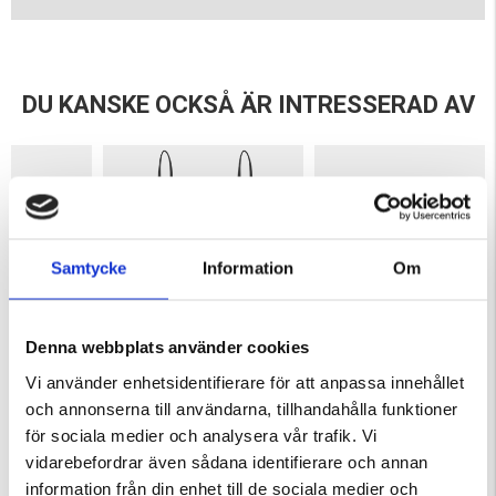
DU KANSKE OCKSÅ ÄR INTRESSERAD AV
Samtycke
Information
Om
Denna webbplats använder cookies
R DAMMSUGARE
PLOCKA SVAMP - SET
MULTIVERKTYG
Vi använder enhetsidentifierare för att anpassa innehållet
ärnor
och annonserna till användarna, tillhandahålla funktioner
299 kr
249 kr
för sociala medier och analysera vår trafik. Vi
vidarebefordrar även sådana identifierare och annan
KÖPS OFTA TILLSAMMANS
information från din enhet till de sociala medier och