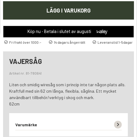
LÄGG I VARUKORG
Köp nu - Betala i slutet av augusti
Fri frakt över 1000:-
14 dagars ångerrätt
Leveranstid 1-5dagar
VAJERSÅG
Artikel nr. 81-780641
Liten och smidig wiresåg som i princip inte tar någon plats alls.
Kraftfull med sin 62 cm långa, flexibla, såglina. Ett mycket
användbart tillbehör/verktyg i skog och mark.
62cm
Varumärke