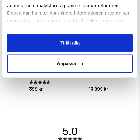
annons- och analysföretag som vi samarbetar med.
Dessa kan i sin tur kombinera informationen med annan
information som du har tillhandahållit eller som de har
samlat in när du har använt deras tjänster.
Tillåt alla
Anpassa
OUTDOOR TIGHTS MED FICKOR
TAKTÄLT AEROLITE 120 2.0 –
ULTRALÄTT MJUKSKAL
ärnor
Betyg:
4.3 utav 5 stjärnor
399 kr
13 999 kr
5.0
Betyg: