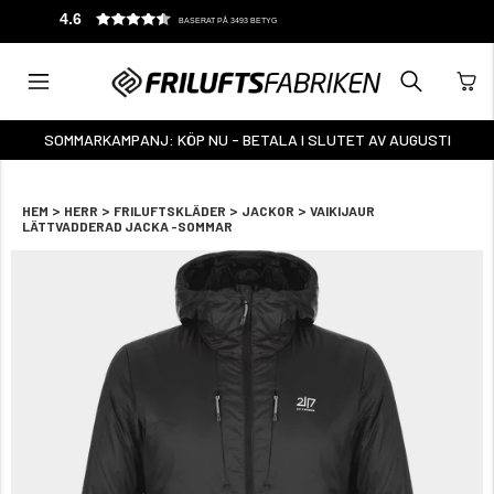
4.6
BASERAT PÅ 3493 BETYG
SOMMARKAMPANJ: KÖP NU - BETALA I SLUTET AV AUGUSTI
>
>
>
>
HEM
HERR
FRILUFTSKLÄDER
JACKOR
VAIKIJAUR
LÄTTVADDERAD JACKA -SOMMAR