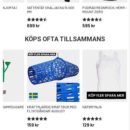
SKJORTA I
VATTENTÄT SKALJACKA 15 000
FODRAD REGNROCK, HERR -
MM
MOUNT ZERO
ärnor
Betyg:
4.7 utav 5 stjärnor
Betyg:
4.7 utav 5 stjärnor
699 kr
595 kr
KÖPS OFTA TILLSAMMANS
R DAMMSUGARE
KRÄFTMJÄRDE/KRÄFTBUR MED
NÄTBRYNJA
FLYKTGÅNGAR-AUGUST
ärnor
Betyg:
5.0 utav 5 stjärnor
Betyg:
4.6 utav 5 stjärnor
159 kr
129 kr