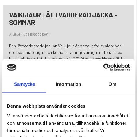
VAIKIJAUR LÄTTVADDERAD JACKA -
SOMMAR
Artikel nr. 7515909010911
Den lättvadderade jackan Vaikijaur är perfekt för svalare vår-
eller sommardagar och kombinerar miljövänliga material med
lätt funktionalitet. Tillverkad av 100 % återvunnen Nylon 400T
20D erbjuder jackan både slitstyrka och miljöansvar.
Med en ALTO-vaddering av 40 g/m² – bestående av 30 % ull och
Samtycke
Information
Om
70 % återvunnen polyester – ger den precis lagom värme för
milda väderförhållanden. Jackan är behandlad med en PFC-fri
vattenavvisande impregnering (DWR) och har en vindtät design
som skyddar mot lätt regn och vind.
Denna webbplats använder cookies
Vi använder enhetsidentifierare för att anpassa innehållet
Två bröstfickor och två sidofickor ger gott om plats för dina
viktigaste tillhörigheter. Tack vare den lätta vadderingen och
och annonserna till användarna, tillhandahålla funktioner
de hållbara materialen är Vaikijaur-jackan ett idealiskt val för
för sociala medier och analysera vår trafik. Vi
både friluftsaktiviteter och vardagsanvändning under de