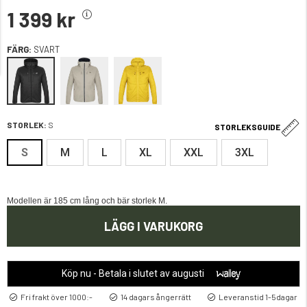
1 399 kr
FÄRG:
SVART
STORLEK:
S
STORLEKSGUIDE
S
M
L
XL
XXL
3XL
Modellen är 185 cm lång och bär storlek M.
LÄGG I VARUKORG
Köp nu - Betala i slutet av augusti
Fri frakt över 1000:-
14 dagars ångerrätt
Leveranstid 1-5dagar