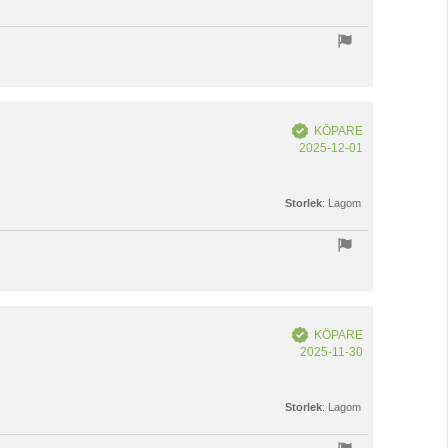
Bekräftad
KÖPARE
Köpdatum:
2025-12-01
Storlek
: Lagom
Bekräftad
KÖPARE
Köpdatum:
2025-11-30
Storlek
: Lagom