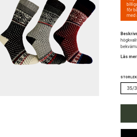
billi
för b
med 
Beskriv
högkvali
bekväma 
Läs mer
STORLEK
35/