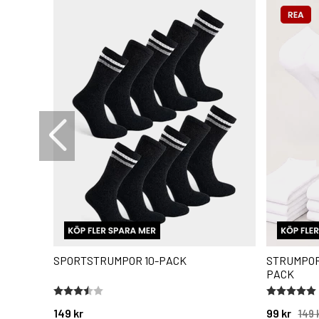
SPORTSTRUMPOR 10-PACK
STRUMPOR
PACK
Betyg:
3.9 utav 5 stjärnor
Betyg:
5.0 utav 5 
149 kr
99 kr
149 