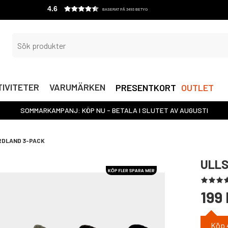
4.6
BASERAT PÅ 3493 BETYG
IVITETER
VARUMÄRKEN
PRESENTKORT
OUTLET
SOMMARKAMPANJ: KÖP NU - BETALA I SLUTET AV AUGUSTI
RDLAND 3-PACK
ULLS
199 
Köp 4