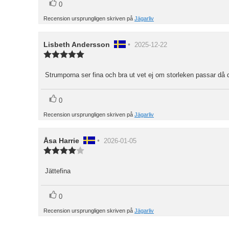
röst(er)
Rösta
0
upp
Recension ursprungligen skriven på
Jägarliv
Recensionsförfattare:
Lisbeth Andersson
•
Recensionsdatum:
2025-12-22
Recensionsbetyg:
5.0
utav
Strumporna ser fina och bra ut vet ej om storleken passar då d
Recensionstext:
5
stjärnor
röst(er)
Rösta
0
upp
Recension ursprungligen skriven på
Jägarliv
Recensionsförfattare:
Åsa Harrie
•
Recensionsdatum:
2026-01-05
Recensionsbetyg:
4.0
utav
Jättefina
Recensionstext:
5
stjärnor
röst(er)
Rösta
0
upp
Recension ursprungligen skriven på
Jägarliv