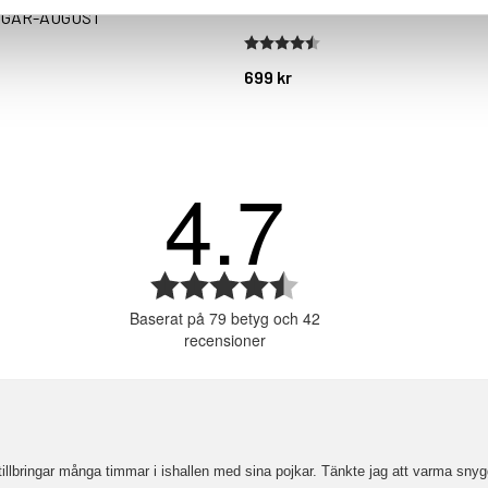
GAR-AUGUST
stjärnor
Betyg:
4.4 utav 5 stjärnor
699 kr
4.7
or
or
or
Betyg:
4.7
or
Baserat på 79 betyg och 42
utav
or
recensioner
5
stjärnor
m tillbringar många timmar i ishallen med sina pojkar. Tänkte jag att varma s