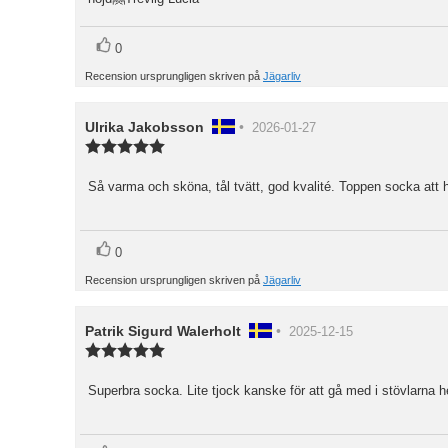
stjärnor
röst(er)
Rösta
0
upp
Recension ursprungligen skriven på
Jägarliv
Recensionsförfattare:
Ulrika Jakobsson
•
Recensionsdatum:
2026-01-27
Recensionsbetyg:
5.0
utav
Så varma och sköna, tål tvätt, god kvalité. Toppen socka att h
Recensionstext:
5
stjärnor
röst(er)
Rösta
0
upp
Recension ursprungligen skriven på
Jägarliv
Recensionsförfattare:
Patrik Sigurd Walerholt
•
Recensionsdatum:
2025-12-15
Recensionsbetyg:
5.0
utav
Superbra socka. Lite tjock kanske för att gå med i stövlarna 
Recensionstext:
5
stjärnor