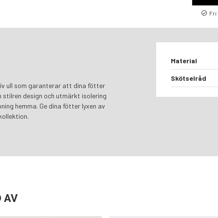
Fri
Material
Skötselråd
iv ull som garanterar att dina fötter
 stilren design och utmärkt isolering
pning hemma. Ge dina fötter lyxen av
kollektion.
 AV