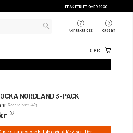
FRAKTFRITT ÖVER 1000:-
Kontakta oss
kassan
0 KR
OCKA NORDLAND 3-PACK
Recensioner (
42
)
kr
 par strumpor och betala endast för 3 par . Den