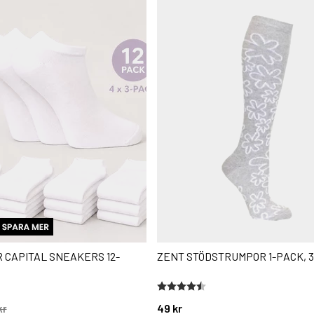
 CAPITAL SNEAKERS 12-
ZENT STÖDSTRUMPOR 1-PACK, 3
stjärnor
Betyg:
4.8 utav 5 stjärnor
49 kr
kr