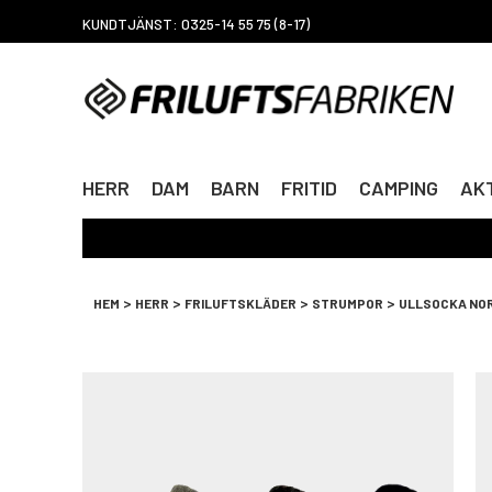
KUNDTJÄNST: 0325-14 55 75 (8-17)
HERR
DAM
BARN
FRITID
CAMPING
AKT
>
>
>
>
HEM
HERR
FRILUFTSKLÄDER
STRUMPOR
ULLSOCKA NO