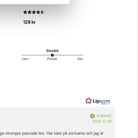
Betyg:
4.6 utav 5 stjärnor
Betyg:
4.3 utav 5 
129 kr
499 kr
Storlek
3
Liten
Perfekt
Stor
Baserat
utav
5
på
2
betyg
Bekräftad
KÖPARE
Köpdatum:
2025-11-30
nygga strumpor passade bra. Har känt på sockarna och jag är