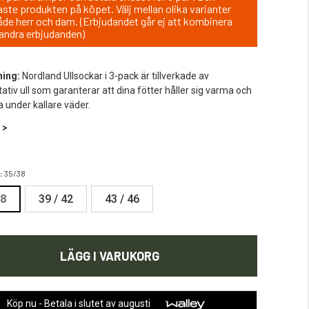
gaste produkten på köpet. Välj mellan olika varianter
åde herr och dam. (Erbjudandet går ej att kombinera
andra erbjudanden)
ning:
Nordland Ullsockar i 3-pack är tillverkade av
tativ ull som garanterar att dina fötter håller sig varma och
under kallare väder.
 >
:
35/38
38
39 / 42
43 / 46
LÄGG I VARUKORG
Köp nu - Betala i slutet av augusti