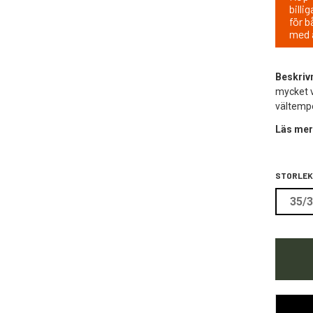
billi
för b
med 
Beskriv
mycket v
vältemp
Läs mer
STORLEK
35/