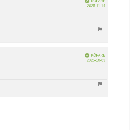
KÖPARE
Köpdatum:
2025-11-14
Bekräftad
KÖPARE
Köpdatum:
2025-10-03