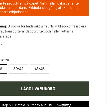
gaste produkten på köpet. Välj mellan olika varianter
åde herr och dam. (Erbjudandet går ej att kombinera
andra erbjudanden)
ning:
Ullsocka för både jakt & friluftsliv. Ullsockorna isolera
äl, transporterar det bort fukt och håller fötterna
ererade.
 >
:
35/38
38
39/42
43/46
LÄGG I VARUKORG
Köp nu - Betala i slutet av augusti