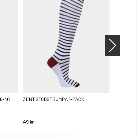
6-40
ZENT STÖDSTRUMPA 1-PACK
MÖNSTRAD
36-45
Betyg:
5.0 utav 5 
49 kr
49 kr