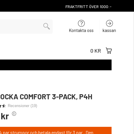
FRAKTFRITT ÖVER 1000:-
Kontakta oss
kassan
0 KR
OCKA COMFORT 3-PACK, P4H
Recensioner (
19
)
 kr
 par strumpor och betala endast för 3 par . Den