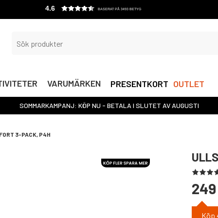
4.6
BASERAT PÅ 3493 BETYG
IVITETER
VARUMÄRKEN
PRESENTKORT
OUTLET
SOMMARKAMPANJ: KÖP NU - BETALA I SLUTET AV AUGUSTI
ORT 3-PACK, P4H
ULLS
249
Köp 4