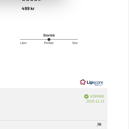
499 kr
699 kr
Storlek
3
Liten
Perfekt
Stor
Baserat
utav
5
på
1
betyg
Bekräftad
KÖPARE
Köpdatum:
2025-11-21