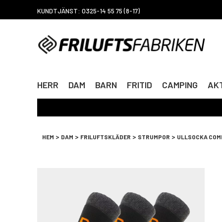
KUNDTJÄNST: 0325-14 55 75 (8-17)
HERR
DAM
BARN
FRITID
CAMPING
AKT
>
>
>
>
HEM
DAM
FRILUFTSKLÄDER
STRUMPOR
ULLSOCKA COMF