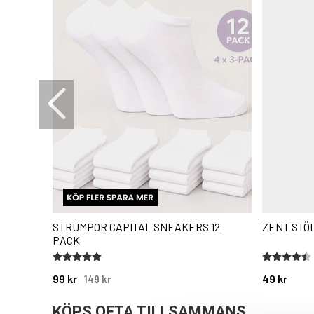
STRUMPOR CAPITAL SNEAKERS 12-
ZENT STÖD
PACK
Betyg:
5.0 utav 5 stjärnor
Betyg:
4.8 utav 5 
99 kr
49 kr
149 kr
KÖPS OFTA TILLSAMMANS