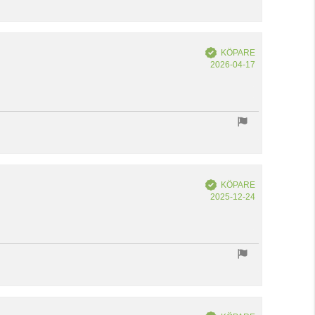
Bekräftad
KÖPARE
Köpdatum:
2026-04-17
Bekräftad
KÖPARE
Köpdatum:
2025-12-24
Bekräftad