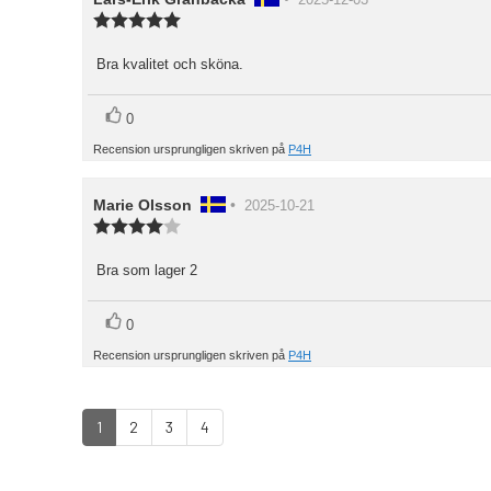
2025-12-03
Recensionsbetyg:
5.0
utav
Bra kvalitet och sköna.
Recensionstext:
5
stjärnor
röst(er)
Rösta
0
upp
Recension ursprungligen skriven på
P4H
Recensionsförfattare:
Marie Olsson
•
Recensionsdatum:
2025-10-21
Recensionsbetyg:
4.0
utav
Bra som lager 2
Recensionstext:
5
stjärnor
röst(er)
Rösta
0
upp
Recension ursprungligen skriven på
P4H
1
2
3
4