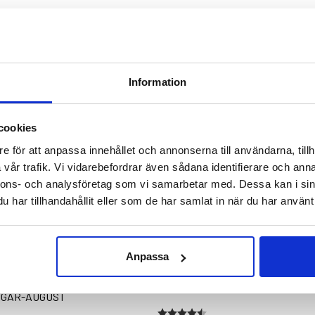
Information
cookies
e för att anpassa innehållet och annonserna till användarna, tillh
vår trafik. Vi vidarebefordrar även sådana identifierare och anna
nnons- och analysföretag som vi samarbetar med. Dessa kan i sin
har tillhandahållit eller som de har samlat in när du har använt 
Anpassa
ÄRDE/KRÄFTBUR MED
NÄTBRYNJA
GAR-AUGUST
stjärnor
Betyg:
4.6 utav 5 stjärnor