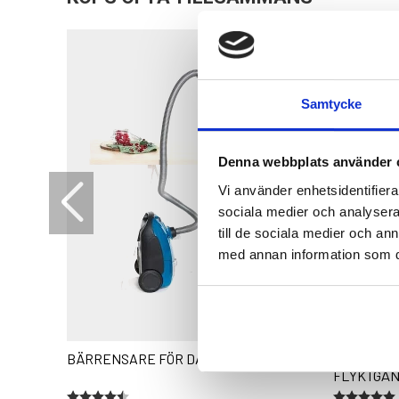
Samtycke
Denna webbplats använder 
Vi använder enhetsidentifierar
sociala medier och analysera 
till de sociala medier och a
med annan information som du 
BÄRRENSARE FÖR DAMMSUGARE
KRÄFTMJ
FLYKTGÅN
Betyg:
4.7 utav 5 stjärnor
Betyg:
5.0 utav 5 