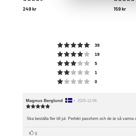
249 kr
159 kr
Betyg: 5 utav 5 stjärn
röster
39
Betyg: 4 utav 5 stjärn
röster
19
Betyg: 3 utav 5 stjärn
röster
5
Betyg: 2 utav 5 stjärn
röster
1
Betyg: 1 utav 5 stjärn
röster
0
Recensionsförfattare:
Magnus Berglund
•
Recensionsdatum:
2025-12-06
Recensionsbetyg:
5.0
utav
Ska beställa fler till jul. Perfekt passform och de är så varma
Recensionstext:
5
stjärnor
röst(er)
Rösta
0