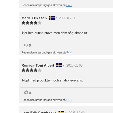
upp
Recension ursprungligen skriven på
P4H
Recensionsförfattare:
Marie Eriksson
•
Recensionsdatum:
2026-05-01
Recensionsbetyg:
4.0
utav
Har inte hunnit prova men dom såg sköna ut
Recensionstext:
5
stjärnor
röst(er)
Rösta
0
upp
Recension ursprungligen skriven på
P4H
Recensionsförfattare:
Romica-Toni Albert
•
Recensionsdatum:
2026-01-09
Recensionsbetyg:
4.0
utav
Nöjd med produkten, och snabb leverans.
Recensionstext:
5
stjärnor
röst(er)
Rösta
0
upp
Recension ursprungligen skriven på
P4H
Recensionsförfattare:
Lars-Erik Granbacka
•
Recensionsdatum: