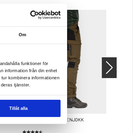
Om
andahålla funktioner för
n information från din enhet
 tur kombinera informationen
deras tjänster.
Tillåt alla
FRILUFTSBYXA STEKENJOKK
STORMKÖK 
Betyg:
4.3 utav 5 stjärnor
Betyg:
4.4 utav 5 