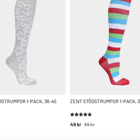
STRUMPOR 1-PACK, 36-45
ZENT STÖDSTRUMPOR 1-PACK, 3
stjärnor
Betyg:
5.0 utav 5 stjärnor
49 kr
69 kr