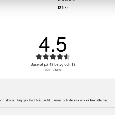
129 kr
4.5
or
or
or
Betyg:
4.5
or
Baserat på 49 betyg och 19
utav
or
recensioner
5
stjärnor
 och sköna. Jag gav bort två par till vänner och de ska också beställa fler.