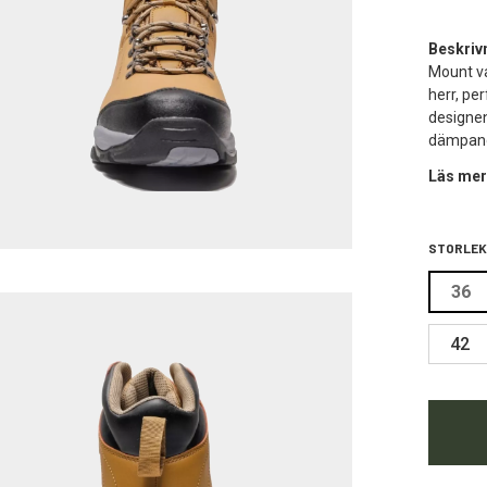
Beskriv
Mount va
herr, per
designen
dämpande
Läs mer
STORLEK
36
42