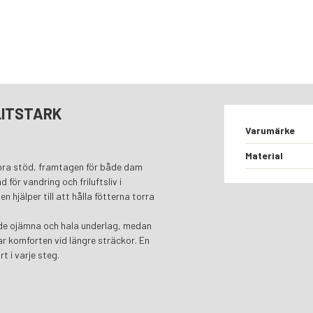
LITSTARK
Varumärke
Material
 bra stöd, framtagen för både dam
 för vandring och friluftsliv i
 hjälper till att hålla fötterna torra
åde ojämna och hala underlag, medan
 komforten vid längre sträckor. En
t i varje steg.