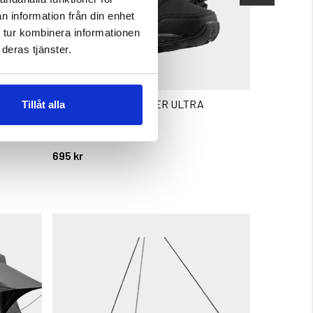
n information från din enhet
 tur kombinera informationen
deras tjänster.
ED
FRILUFTSKÄNGA HIKER ULTRA
FORSNÄS 
Tillåt alla
Betyg:
4.6 utav 5 stjärnor
Betyg:
4.8 utav 5 
695 kr
1 950 kr