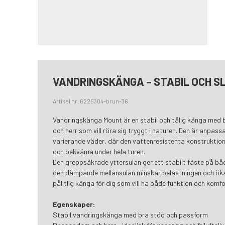
VANDRINGSKÄNGA – STABIL OCH S
Artikel nr. 6225304-brun-36
Vandringskänga Mount är en stabil och tålig känga med
och herr som vill röra sig tryggt i naturen. Den är anpassad
varierande väder, där den vattenresistenta konstruktionen
och bekväma under hela turen.
Den greppsäkrade yttersulan ger ett stabilt fäste på b
den dämpande mellansulan minskar belastningen och ökar
pålitlig känga för dig som vill ha både funktion och komfor
Egenskaper:
Stabil vandringskänga med bra stöd och passform