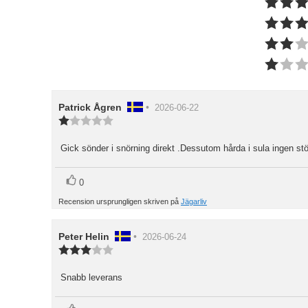
Recensionsförfattare:
Patrick Ågren
•
Recensionsdatum:
2026-06-22
Recensionsbetyg:
1.0
utav
Gick sönder i snörning direkt .Dessutom hårda i sula ingen stö
Recensionstext:
5
stjärnor
röst(er)
Rösta
0
upp
Recension ursprungligen skriven på
Jägarliv
Recensionsförfattare:
Peter Helin
•
Recensionsdatum:
2026-06-24
Recensionsbetyg:
3.0
utav
Snabb leverans
Recensionstext:
5
stjärnor