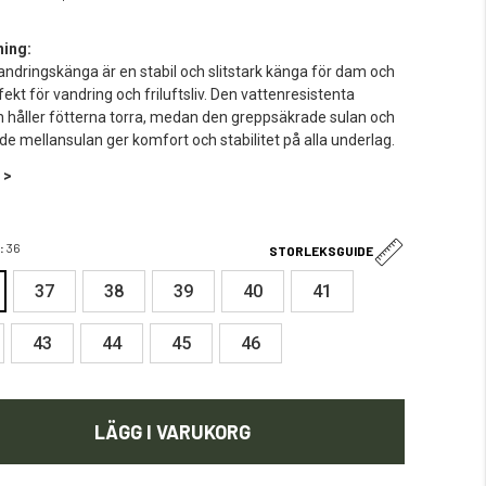
ning:
ndringskänga är en stabil och slitstark känga för dam och
fekt för vandring och friluftsliv. Den vattenresistenta
 håller fötterna torra, medan den greppsäkrade sulan och
 mellansulan ger komfort och stabilitet på alla underlag.
 >
:
36
STORLEKSGUIDE
37
38
39
40
41
43
44
45
46
LÄGG I VARUKORG