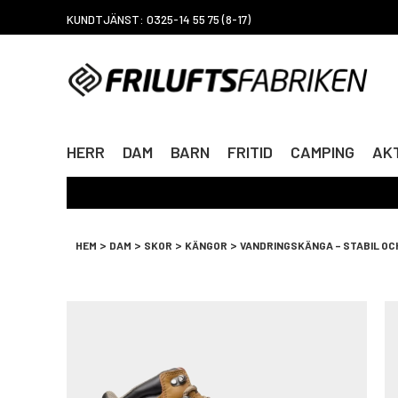
KUNDTJÄNST: 0325-14 55 75 (8-17)
HERR
DAM
BARN
FRITID
CAMPING
AKT
>
>
>
>
HEM
DAM
SKOR
KÄNGOR
VANDRINGSKÄNGA – STABIL OC