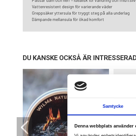
Passar dam och herr – idealisk för vandring och friluftsliv
Vattenresistent design för varierande väder
Greppsäker yttersula för tryggt steg på alla underlag
Dämpande mellansula för ökad komfort
DU KANSKE OCKSÅ ÄR INTRESSERAD
Samtycke
Denna webbplats använder 
Vi använder enhetsidentifierar