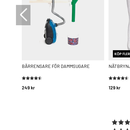
BÄRRENSARE FÖR DAMMSUGARE
NÄTBRYN
Betyg:
4.7 utav 5 stjärnor
Betyg:
4.6 utav 5 
249 kr
129 kr