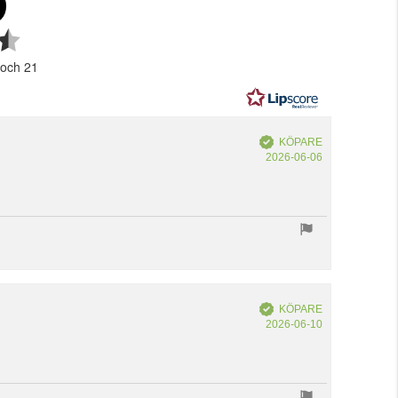
Betyg:
4.5
 och 21
utav
5
stjärnor
Bekräftad
KÖPARE
Köpdatum:
2026-06-06
Bekräftad
KÖPARE
Köpdatum:
2026-06-10