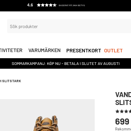
4.6
BASERAT PÅ 3464 BETYG
IVITETER
VARUMÄRKEN
PRESENTKORT
OUTLET
SOMMARKAMPANJ: KÖP NU - BETALA I SLUTET AV AUGUSTI
H SLITSTARK
VAND
SLIT
699
Rekommen