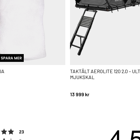
JA
TAKTÄLT AEROLITE 120 2.0 – U
MJUKSKAL
stjärnor
13 999 kr
4.
Betyg: 5 utav 5 stjärnor
röster
23