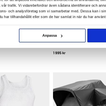
vår trafik. Vi vidarebefordrar även sådana identifierare och anna
nnons- och analysföretag som vi samarbetar med. Dessa kan i sin
har tillhandahållit eller som de har samlat in när du har använt 
TKÄNGA GRANINGE
FRILUFTSKÄNGA OFODRAD BR
Anpassa
GRANINGE
stjärnor
Betyg:
4.7 utav 5 stjärnor
1 995 kr