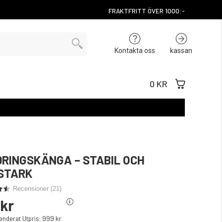
FRAKTFRITT ÖVER 1000:-
Kontakta oss
kassan
0 KR
RINGSKÄNGA – STABIL OCH
STARK
Recensioner (
21
)
 kr
999 kr
derat Utpris: