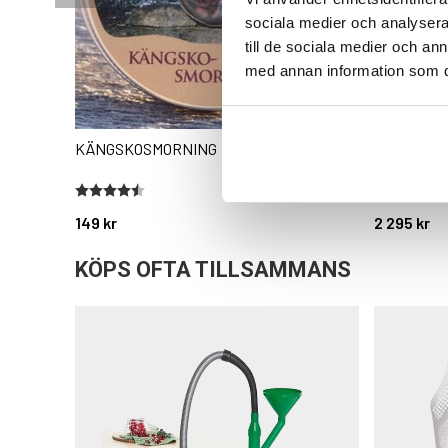
sociala medier och analysera 
till de sociala medier och a
med annan information som du 
KÄNGSKOSMORNING
ORSA JAK
Betyg:
4.8 utav 5 stjärnor
Betyg:
5.0 utav 5 
149 kr
2 295 kr
KÖPS OFTA TILLSAMMANS