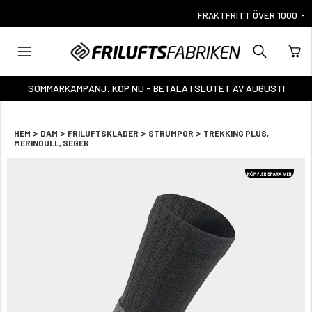
FRAKTFRITT ÖVER 1000:-
SOMMARKAMPANJ: KÖP NU - BETALA I SLUTET AV AUGUSTI
>
>
>
>
HEM
DAM
FRILUFTSKLÄDER
STRUMPOR
TREKKING PLUS,
MERINOULL, SEGER