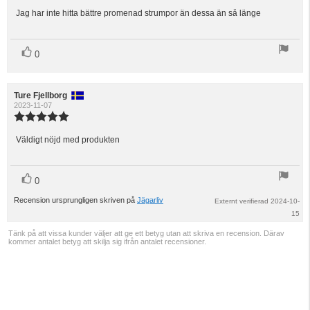
utav
Jag har inte hitta bättre promenad strumpor än dessa än så länge
Recensionstext:
5
stjärnor
röst(er)
Rösta
0
upp
Recensionsförfattare:
Ture Fjellborg
Recensionsdatum:
2023-11-07
Recensionsbetyg:
5.0
utav
Väldigt nöjd med produkten
Recensionstext:
5
stjärnor
röst(er)
Rösta
0
upp
Recension ursprungligen skriven på
Jägarliv
Externt verifierad 2024-10-
15
Tänk på att vissa kunder väljer att ge ett betyg utan att skriva en recension. Därav
kommer antalet betyg att skilja sig ifrån antalet recensioner.