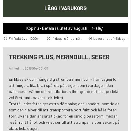
LÄGG I VARUKORG
Köp nu - Betala i slutet av augusti
Fri frakt över 1000:-
14 dagars ångerrätt
Leveranstid 1-5dagar
TREKKING PLUS, MERINOULL, SEGER
Artikel nr. 6018014-001-37
En klassisk och mångsidig strumpa i merinoull – framtagen för
att fungera lika bra i spåret, på stigen som i vardagen. Den
balanserar värme och ventilation, vilket gör den till ett perfekt
val året runt, oavsett aktivitet.
Frotté under foten ger extra dämpning och komfort, samtidigt
som den hjälper till att transportera bort fukt och hålla foten
torr. Ovansidan är slätstickad för en smidig passform, medan
resår runt hålfot och vrist ser till att strumpan sitter säkert på
plats hela dagen.