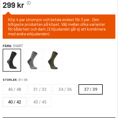
299 kr
Köp 4 par strumpor och betala endast för 3 par . Den
billigaste produkten på köpet. Välj mellan olika varianter
för både herr och dam. (Erbjudandet går ej att kombinera
med andra erbjudanden)
FÄRG:
SVART
STORLEK:
37 / 39
46 / 48
31 / 33
34 / 36
37 / 39
40 / 42
43 / 45