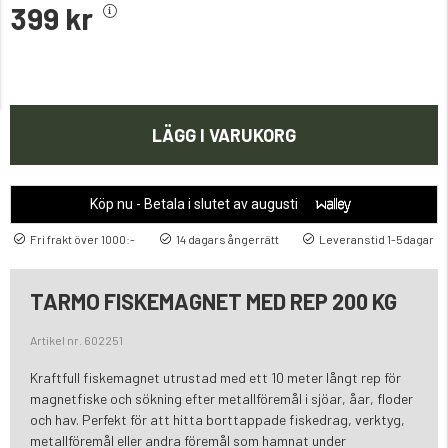
399 kr
LÄGG I VARUKORG
Köp nu - Betala i slutet av augusti
Fri frakt över 1000:-
14 dagars ångerrätt
Leveranstid 1-5dagar
TARMO FISKEMAGNET MED REP 200 KG
Artikel nr. 602251
Kraftfull fiskemagnet utrustad med ett 10 meter långt rep för
magnetfiske och sökning efter metallföremål i sjöar, åar, floder
och hav. Perfekt för att hitta borttappade fiskedrag, verktyg,
metallföremål eller andra föremål som hamnat under