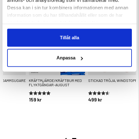
annons- och analysföretag som vi samarbetar med.
KÖPS OFTA TILLSAMMANS
Dessa kan i sin tur kombinera informationen med annan
information som du har tillhandahållit eller som de har
samlat in när du har använt deras tjänster.
Tillåt alla
Anpassa
R DAMMSUGARE
KRÄFTMJÄRDE/KRÄFTBUR MED
STICKAD TRÖJA, WINDSTOPP
FLYKTGÅNGAR-AUGUST
ärnor
Betyg:
5.0 utav 5 stjärnor
Betyg:
4.8 utav 5 stjärnor
159 kr
499 kr