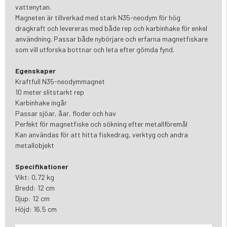
vattenytan.
Magneten är tillverkad med stark N35-neodym för hög
dragkraft och levereras med både rep och karbinhake för enkel
användning. Passar både nybörjare och erfarna magnetfiskare
som vill utforska bottnar och leta efter gömda fynd.
Egenskaper
Kraftfull N35-neodymmagnet
10 meter slitstarkt rep
Karbinhake ingår
Passar sjöar, åar, floder och hav
Perfekt för magnetfiske och sökning efter metallföremål
Kan användas för att hitta fiskedrag, verktyg och andra
metallobjekt
Specifikationer
Vikt: 0,72 kg
Bredd: 12 cm
Djup: 12 cm
Höjd: 16,5 cm