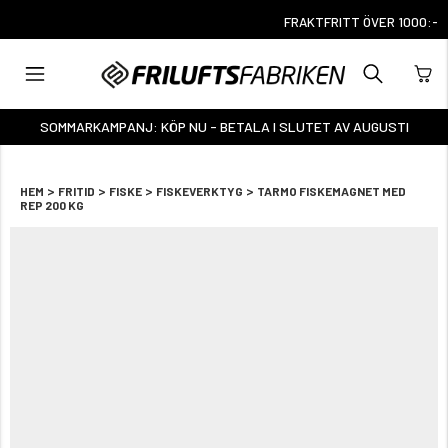
FRAKTFRITT ÖVER 1000:-
SOMMARKAMPANJ: KÖP NU - BETALA I SLUTET AV AUGUSTI
>
>
>
>
HEM
FRITID
FISKE
FISKEVERKTYG
TARMO FISKEMAGNET MED
REP 200 KG