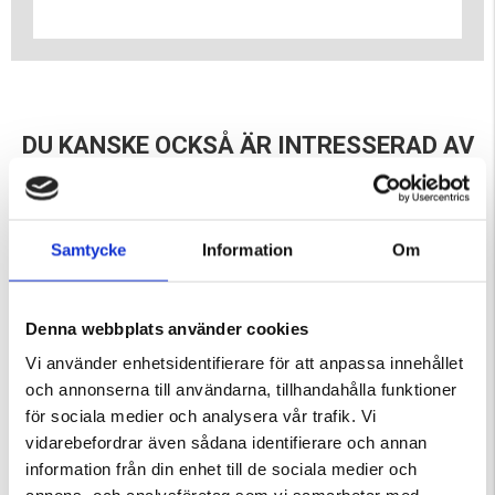
DU KANSKE OCKSÅ ÄR INTRESSERAD AV
Samtycke
Information
Om
Denna webbplats använder cookies
Vi använder enhetsidentifierare för att anpassa innehållet
och annonserna till användarna, tillhandahålla funktioner
FISKEHÅV - TELESKOP
FISKETÅNG 21CM
för sociala medier och analysera vår trafik. Vi
vidarebefordrar även sådana identifierare och annan
Betyg:
4.0 utav 5 stjärnor
information från din enhet till de sociala medier och
299 kr
299 kr