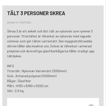
TÄLT 3 PERSONER SKREA
Artikel nr. 5027002
Skrea 3 är ett enkelt och lätt tält av nylonväv som rymmer 3
personer. Yttertältet är tillverkat av nylonväv med tejpade
sömmar som gör tältet vattentätt. Den myggnätsförsedda
dörren håller alla insekter ute. Golvet är tillverkat i armerad
polyeten och de kraftiga glasfiberbågarna håller stadigt upp
tältduken.
INFO
Yttertält: Nylonväv Vattentätt (3000mm)
Golv: Armerad polyeten (5000mm)
Bågar: Glasfiber
Mått: H130 x B180 x D200 cm
Vikt: 2,6 kg