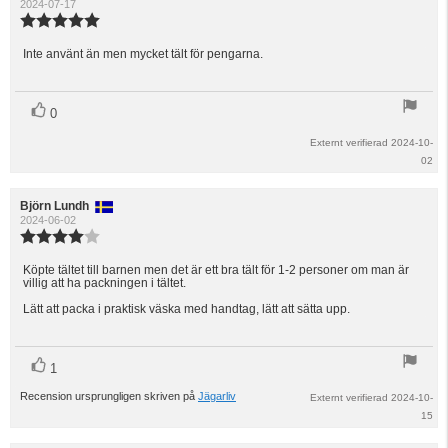
2024-07-17
Recensionsbetyg:
5.0
utav
Inte använt än men mycket tält för pengarna.
Recensionstext:
5
stjärnor
röst(er)
Rösta
0
upp
Externt verifierad 2024-10-
02
Recensionsförfattare:
Björn Lundh
Recensionsdatum:
2024-06-02
Recensionsbetyg:
4.0
utav
Köpte tältet till barnen men det är ett bra tält för 1-2 personer om man är
Recensionstext:
villig att ha packningen i tältet.
5
stjärnor
Lätt att packa i praktisk väska med handtag, lätt att sätta upp.
röst(er)
Rösta
1
upp
Recension ursprungligen skriven på
Jägarliv
Externt verifierad 2024-10-
15