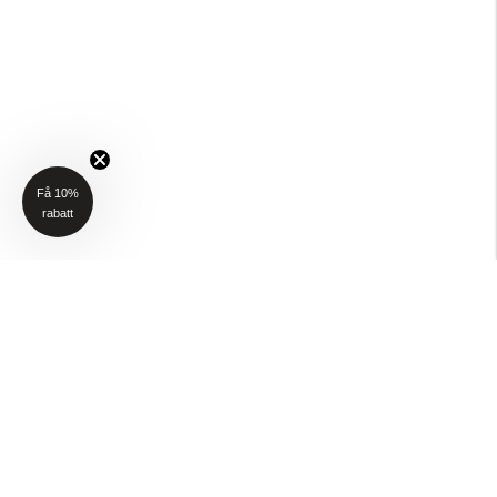
Få 10%
rabatt
NYHETSBREV
Få 10% rabatt på ditt första köp när du anmäler dig till vårt nyhetsbrev