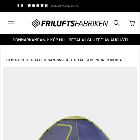
4.6
BASERAT PÅ 3493 BETYG
SOMMARKAMPANJ: KÖP NU - BETALA I SLUTET AV AUGUSTI
>
>
>
>
HEM
FRITID
TÄLT
CAMPINGTÄLT
TÄLT 3 PERSONER SKREA