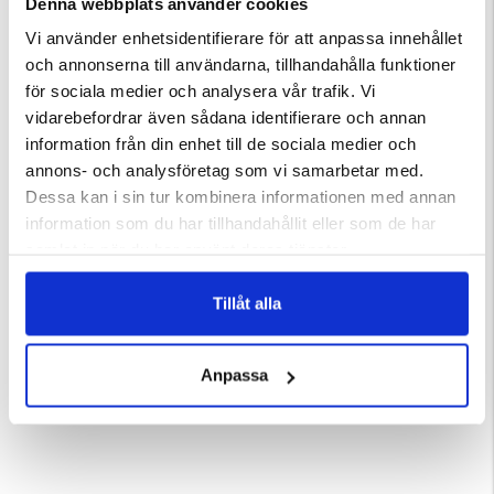
Denna webbplats använder cookies
KÖPS OFTA TILLSAMMANS
Vi använder enhetsidentifierare för att anpassa innehållet
och annonserna till användarna, tillhandahålla funktioner
för sociala medier och analysera vår trafik. Vi
vidarebefordrar även sådana identifierare och annan
information från din enhet till de sociala medier och
annons- och analysföretag som vi samarbetar med.
Dessa kan i sin tur kombinera informationen med annan
information som du har tillhandahållit eller som de har
samlat in när du har använt deras tjänster.
R DAMMSUGARE
NÄTBRYNJA
OUTDOOR TIGHTS MED FICKO
Tillåt alla
ärnor
Betyg:
4.6 utav 5 stjärnor
Betyg:
4.3 utav 5 stjärnor
129 kr
399 kr
Anpassa