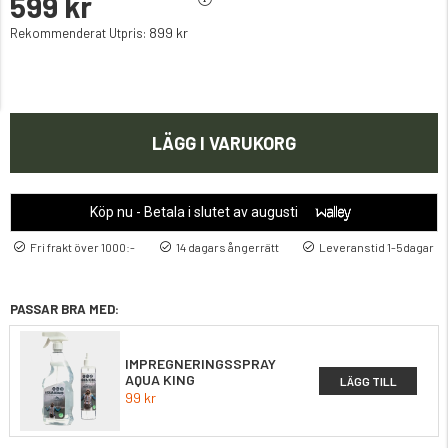
599 kr
899 kr
Rekommenderat Utpris:
LÄGG I VARUKORG
Köp nu - Betala i slutet av augusti
Fri frakt över 1000:-
14 dagars ångerrätt
Leveranstid 1-5dagar
PASSAR BRA MED:
IMPREGNERINGSSPRAY
AQUA KING
LÄGG TILL
99 kr