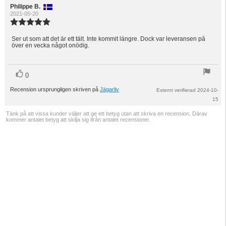
Recensionsförfattare:
Philippe B.
Recensionsdatum:
2021-05-20
Recensionsbetyg:
5.0
utav
Ser ut som att det är ett tält. Inte kommit längre. Dock var leveransen på
Recensionstext:
över en vecka något onödig.
5
stjärnor
röst(er)
Rösta
0
upp
Recension ursprungligen skriven på
Jägarliv
Externt verifierad 2024-10-
15
Tänk på att vissa kunder väljer att ge ett betyg utan att skriva en recension. Därav
kommer antalet betyg att skilja sig ifrån antalet recensioner.