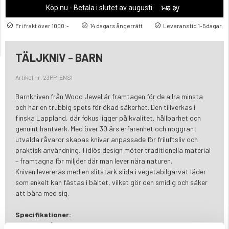
Köp nu - Betala i slutet av augusti
Fri frakt över 1000:-
14 dagars ångerrätt
Leveranstid 1-5dagar
TÄLJKNIV - BARN
Artikel nr. 23PP-ENSI
Barnkniven från Wood Jewel är framtagen för de allra minsta
och har en trubbig spets för ökad säkerhet. Den tillverkas i
finska Lappland, där fokus ligger på kvalitet, hållbarhet och
genuint hantverk. Med över 30 års erfarenhet och noggrant
utvalda råvaror skapas knivar anpassade för friluftsliv och
praktisk användning. Tidlös design möter traditionella material
– framtagna för miljöer där man lever nära naturen.
Kniven levereras med en slitstark slida i vegetabilgarvat läder
som enkelt kan fästas i bältet, vilket gör den smidig och säker
att bära med sig.
Specifikationer:
Blad i kolstål