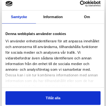
Skaft i masurbjörk och mässing
Slida i vegetabilgarvat läder med bältesfäste
Total längd: 180 mm (bladlängd 85 mm)
Samtycke
Information
Om
Total vikt inkl. slida: 104 gram
Denna webbplats använder cookies
Varumärke
Vi använder enhetsidentifierare för att anpassa innehållet
och annonserna till användarna, tillhandahålla funktioner
för sociala medier och analysera vår trafik. Vi
vidarebefordrar även sådana identifierare och annan
information från din enhet till de sociala medier och
DU KANSKE OCKSÅ ÄR INTRESSERAD AV
annons- och analysföretag som vi samarbetar med.
Dessa kan i sin tur kombinera informationen med annan
information som du har tillhandahållit eller som de har
samlat in när du har använt deras tjänster.
Tillåt alla