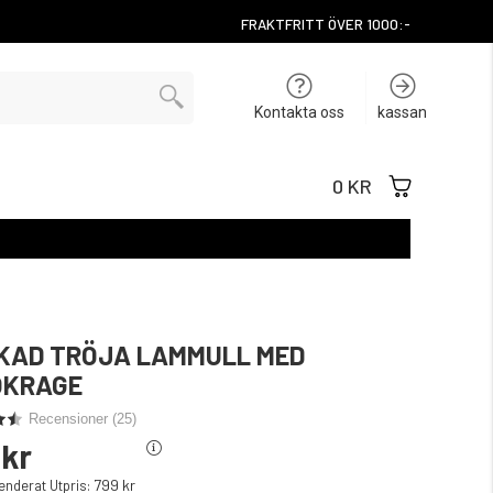
FRAKTFRITT ÖVER 1000:-
Kontakta oss
kassan
0 KR
KAD TRÖJA LAMMULL MED
OKRAGE
Recensioner (
25
)
 kr
799 kr
derat Utpris: