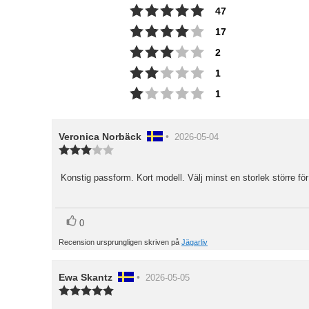
Betyg: 5 utav 5 stjärn
röster
47
Betyg: 4 utav 5 stjärn
röster
17
Betyg: 3 utav 5 stjärn
röster
2
Betyg: 2 utav 5 stjärn
röster
1
Betyg: 1 utav 5 stjärn
röster
1
Recensionsförfattare:
Veronica Norbäck
•
Recensionsdatum:
2026-05-04
Recensionsbetyg:
3.0
utav
Konstig passform. Kort modell. Välj minst en storlek större för
Recensionstext:
5
stjärnor
röst(er)
Rösta
0
upp
Recension ursprungligen skriven på
Jägarliv
Recensionsförfattare:
Ewa Skantz
•
Recensionsdatum:
2026-05-05
Recensionsbetyg:
5.0