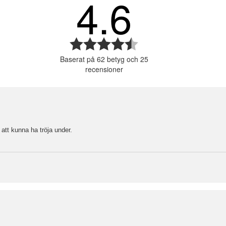
4.6
or
or
or
Betyg:
4.6
or
Baserat på 62 betyg och 25
utav
or
recensioner
5
stjärnor
 att kunna ha tröja under.