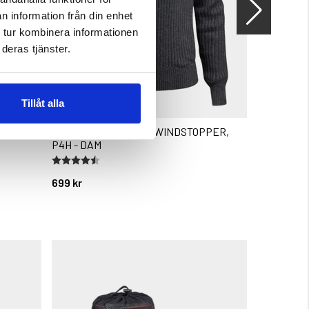
n information från din enhet
 tur kombinera informationen
deras tjänster.
Tillåt alla
STICKAD TRÖJA MED WINDSTOPPER,
JÄGARLIV 
P4H - DAM
Betyg:
4.4 utav 5 stjärnor
699 kr
399 kr