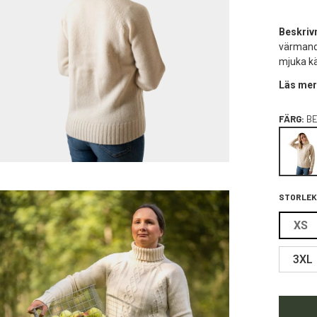
Beskriv
värmande
mjuka k
Läs mer
FÄRG:
BE
STORLEK
XS
3XL