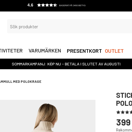
4.6
BASERAT PÅ 3493 BETYG
IVITETER
VARUMÄRKEN
PRESENTKORT
OUTLET
SOMMARKAMPANJ: KÖP NU - BETALA I SLUTET AV AUGUSTI
AMMULL MED POLOKRAGE
STIC
POL
399
Rekommen