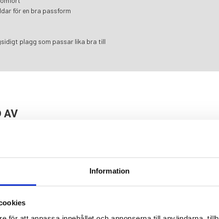
komfort
ddar för en bra passform
sidigt plagg som passar lika bra till
 AV
Information
cookies
e för att anpassa innehållet och annonserna till användarna, tillh