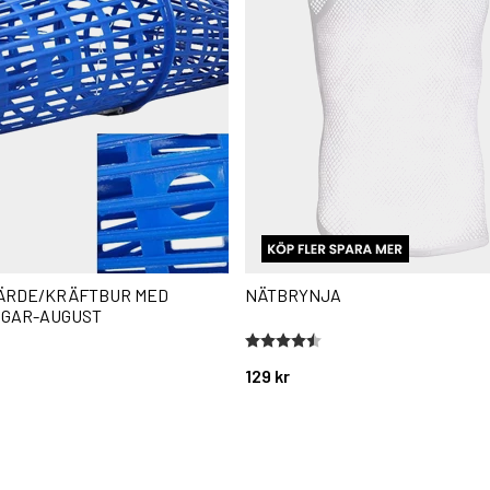
ÄRDE/KRÄFTBUR MED
NÄTBRYNJA
GAR-AUGUST
stjärnor
Betyg:
4.6 utav 5 stjärnor
129 kr