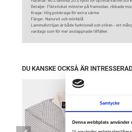
Material: 80% lammull 20% nylon för optimal värme och 
Detaljer: Flätstickat mönster på framsidan, ribbade mu
Krage: Hög polokrage för extra värme
Färger: Naturvit och mörkblå
Lammullströjan är både funktionell och stilren – ett mång
vardags som för mer avslappnade tillfällen.
DU KANSKE OCKSÅ ÄR INTRESSERAD
Samtycke
Denna webbplats använder 
Vi använder enhetsidentifierar