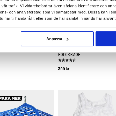
vår trafik. Vi vidarebefordrar även sådana identifierare och anna
nnons- och analysföretag som vi samarbetar med. Dessa kan i sin
har tillhandahållit eller som de har samlat in när du har använt 
Anpassa
OUNT ZERO
STICKAD TRÖJA LAMMULL MED
POLOKRAGE
stjärnor
Betyg:
4.6 utav 5 stjärnor
399 kr