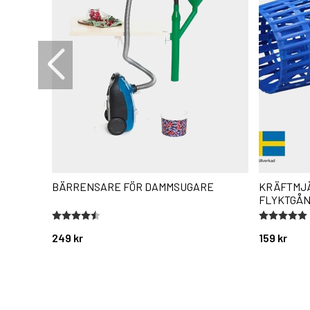
BÄRRENSARE FÖR DAMMSUGARE
KRÄFTMJ
FLYKTGÅN
Betyg:
4.7 utav 5 stjärnor
Betyg:
5.0 utav 5 
249 kr
159 kr