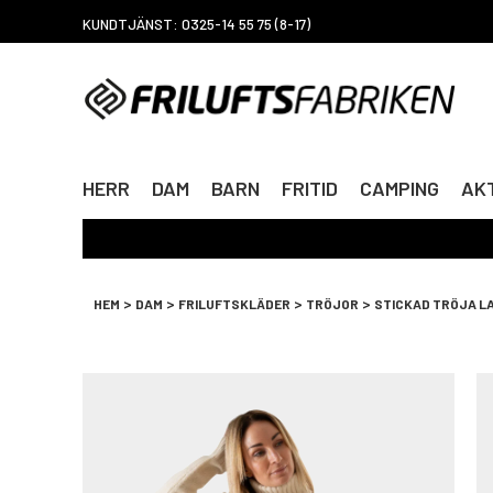
KUNDTJÄNST: 0325-14 55 75 (8-17)
HERR
DAM
BARN
FRITID
CAMPING
AKT
>
>
>
>
HEM
DAM
FRILUFTSKLÄDER
TRÖJOR
STICKAD TRÖJA L