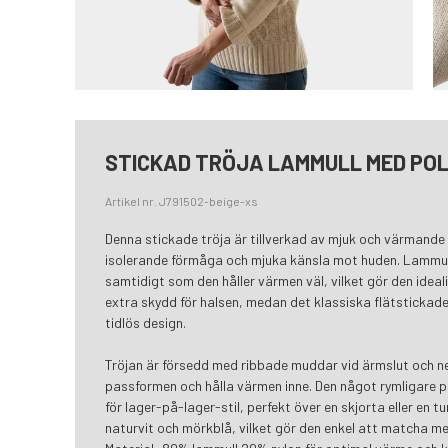
STICKAD TRÖJA LAMMULL MED PO
Artikel nr. J791502-beige-xs
Denna stickade tröja är tillverkad av mjuk och värmande 
isolerande förmåga och mjuka känsla mot huden. Lammul
samtidigt som den håller värmen väl, vilket gör den ideal
extra skydd för halsen, medan det klassiska flätstickade
tidlös design.
Tröjan är försedd med ribbade muddar vid ärmslut och ne
passformen och hålla värmen inne. Den något rymligare 
för lager-på-lager-stil, perfekt över en skjorta eller en t
naturvit och mörkblå, vilket gör den enkel att matcha me