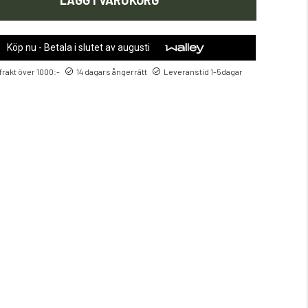
LÄGG I VARUKORG
Köp nu - Betala i slutet av augusti
 frakt över 1000:-
14 dagars ångerrätt
Leveranstid 1-5dagar