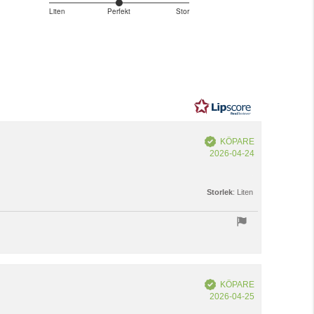
3
Liten
Perfekt
Stor
Baserat
utav
5
på
3
betyg
Bekräftad
KÖPARE
Köpdatum:
2026-04-24
Storlek
: Liten
Bekräftad
KÖPARE
Köpdatum:
2026-04-25