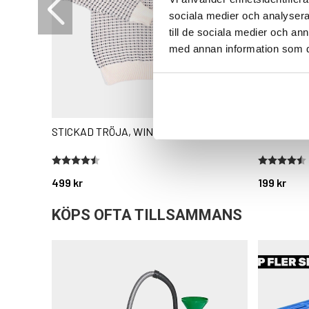
sociala medier och analysera 
till de sociala medier och a
med annan information som du 
STICKAD TRÖJA, WINDSTOPPER
FLEECE M
Betyg:
4.8 utav 5 stjärnor
Betyg:
4.5 utav 5 
499 kr
199 kr
KÖPS OFTA TILLSAMMANS