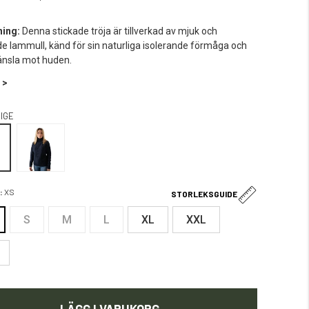
ning:
Denna stickade tröja är tillverkad av mjuk och
 lammull, känd för sin naturliga isolerande förmåga och
änsla mot huden.
 >
IGE
:
XS
STORLEKSGUIDE
S
M
L
XL
XXL