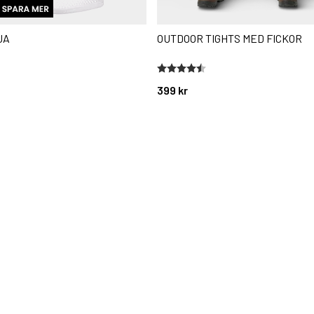
JA
OUTDOOR TIGHTS MED FICKOR
stjärnor
Betyg:
4.3 utav 5 stjärnor
399 kr