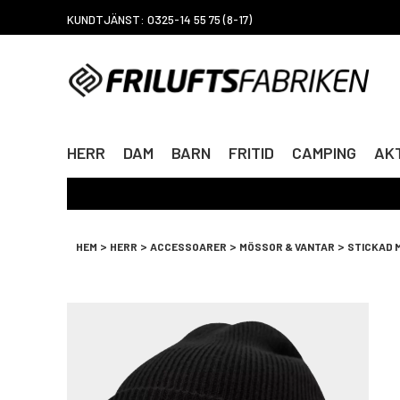
KUNDTJÄNST: 0325-14 55 75 (8-17)
HERR
DAM
BARN
FRITID
CAMPING
AKT
>
>
>
>
HEM
HERR
ACCESSOARER
MÖSSOR & VANTAR
STICKAD 