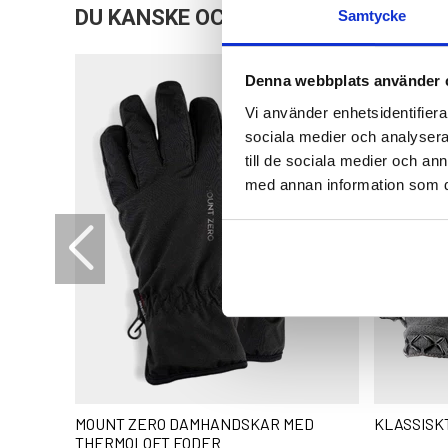
DU KANSKE OCKSÅ ÄR INTRESSERAD
Samtycke
Denna webbplats använder 
Vi använder enhetsidentifierar
sociala medier och analysera 
till de sociala medier och a
med annan information som du 
MOUNT ZERO DAMHANDSKAR MED
KLASSISK
THERMOLOFT FODER