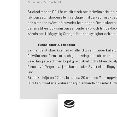
Artikel nr. J770214-black
Stickad mössa P4H är en slitstark och bekväm stickad 
jaktpasset, i skogen eller i vardagen. Tillverkad i mjukt
och sitter bekvämt på huvudet hela dagen. Den diskret
ger en stilren look som passar både jakt- och fritidskläder
känsla och i Högsynlig Orange för ökad synlighet och säke
Funktioner & fördelar
Värmande stickad kvalitet – håller dig varm under kalla d
Bekväm passform – stretchig stickning som sitter skönt 
Vävd lång etikett med logotyp – diskret och stilren detalj
Finns i två färger – välj mellan klassisk Svart eller Högsy
jakt.
Storlek – höjd ca 22 cm, bredd ca 20 cm med 7 cm uppvik
Slitstarkt material – klarar daglig användning under tuff