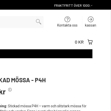
FRAKTFRITT ÖVER 1000:-
Kontakta oss
kassan
0 KR
KAD MÖSSA - P4H
kr
ning:
Stickad mössa P4H – varm och slitstark mössa för