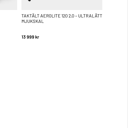
TAKTÄLT AEROLITE 120 2.0 – ULTRALÄTT
KRÄFTHÅV
MJUKSKAL
Betyg:
5.0 utav 5 
13 999 kr
79 kr