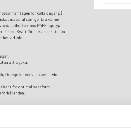
mössa framtagen för kalla dagar på
 stickat material som ger bra värme
a vävda etiketten med P4H-logotyp
. Finns i Svart för en klassisk, tidlös
rhet vid jakt.
agar.
utan att trycka.
.
nlig Orange för extra säkerhet vid
t kant för optimal passform.
a förhållanden.