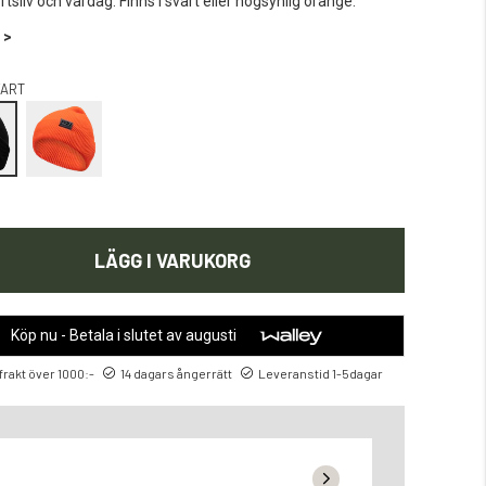
luftsliv och vardag. Finns i svart eller högsynlig orange.
 >
ART
LÄGG I VARUKORG
Köp nu - Betala i slutet av augusti
 frakt över 1000:-
14 dagars ångerrätt
Leveranstid 1-5dagar