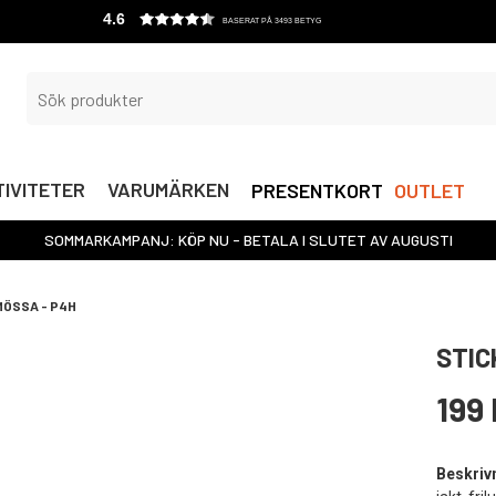
4.6
BASERAT PÅ 3493 BETYG
IVITETER
VARUMÄRKEN
PRESENTKORT
OUTLET
SOMMARKAMPANJ: KÖP NU - BETALA I SLUTET AV AUGUSTI
MÖSSA - P4H
STIC
199 
Beskriv