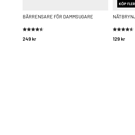
BÄRRENSARE FÖR DAMMSUGARE
NÄTBRYN
Betyg:
4.7 utav 5 stjärnor
Betyg:
4.6 utav 5 
249 kr
129 kr