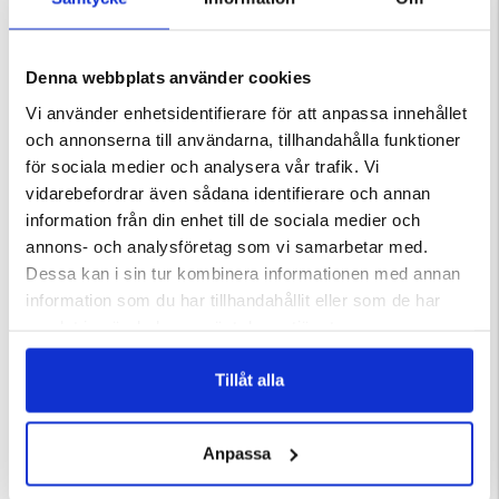
Denna webbplats använder cookies
DU KANSKE OCKSÅ ÄR INTRESSERAD AV
Vi använder enhetsidentifierare för att anpassa innehållet
och annonserna till användarna, tillhandahålla funktioner
för sociala medier och analysera vår trafik. Vi
vidarebefordrar även sådana identifierare och annan
information från din enhet till de sociala medier och
annons- och analysföretag som vi samarbetar med.
Dessa kan i sin tur kombinera informationen med annan
information som du har tillhandahållit eller som de har
samlat in när du har använt deras tjänster.
RYGGSÄCK 25L - OXIDE
RYGGSÄCK MOUNT ZERO 20L
Tillåt alla
ärnor
Betyg:
4.3 utav 5 stjärnor
Betyg:
4.3 utav 5 stjärnor
99 kr
99 kr
199 kr
Anpassa
KÖPS OFTA TILLSAMMANS