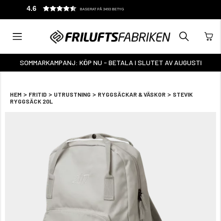
4.6
BASERAT PÅ 3493 BETYG
SOMMARKAMPANJ: KÖP NU - BETALA I SLUTET AV AUGUSTI
>
>
>
>
HEM
FRITID
UTRUSTNING
RYGGSÄCKAR & VÄSKOR
STEVIK
RYGGSÄCK 20L