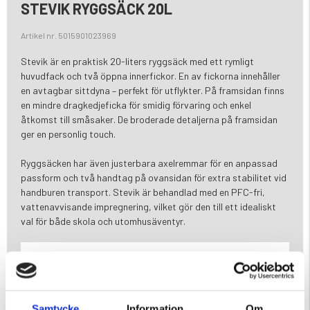
STEVIK RYGGSÄCK 20L
Artikel nr. 5015901023969
Stevik är en praktisk 20-liters ryggsäck med ett rymligt
huvudfack och två öppna innerfickor. En av fickorna innehåller
en avtagbar sittdyna – perfekt för utflykter. På framsidan finns
en mindre dragkedjeficka för smidig förvaring och enkel
åtkomst till småsaker. De broderade detaljerna på framsidan
ger en personlig touch.
Ryggsäcken har även justerbara axelremmar för en anpassad
passform och två handtag på ovansidan för extra stabilitet vid
handburen transport. Stevik är behandlad med en PFC-fri,
vattenavvisande impregnering, vilket gör den till ett idealiskt
val för både skola och utomhusäventyr.
Varumärke
Samtycke
Information
Om