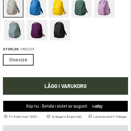
STORLEK:
ONESIZE
Onesize
LÄGG I VARUKORG
Köp nu - Betala i slutet av augusti
Fri frakt över 1000:-
14 dagars ångerrätt
Leveranstid 1-5dagar