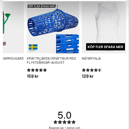
R DAMMSUGARE
KRÄFTMJÄRDE/KRÄFTBUR MED
NÄTBRYNJA
FLYKTGÅNGAR-AUGUST
ärnor
Betyg:
5.0 utav 5 stjärnor
Betyg:
4.6 utav 5 stjärnor
159 kr
129 kr
5.0
Betyg:
5.0
Baserat på 1 betyg och