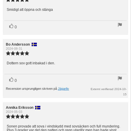
5.0
utav
Smidigt att öppna och stänga
Recensionstext:
5
stjärnor
röst(er)
Rösta
0
upp
Recensionsförfattare:
Bo Andersson
Recensionsdatum:
2024-08-31
Recensionsbetyg:
5.0
utav
Dottern sov gott inbakad i den.
Recensionstext:
5
stjärnor
röst(er)
Rösta
0
upp
Recension ursprungligen skriven på
Jägarliv
Externt verifierad 2024-10-
15
Recensionsförfattare:
Annika Eriksson
Recensionsdatum:
2024-05-03
Recensionsbetyg:
5.0
utav
Sonen provade att sova i vindskydd med sovsäcken och full mundering.
Recensionstext:
Plus 3 grader var det den natten och regn utanför men han hade visst
5