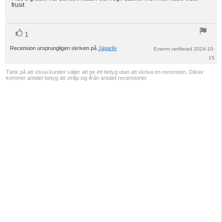
frusit
stjärnor
röst(er)
Rösta
1
upp
Recension ursprungligen skriven på
Jägarliv
Externt verifierad 2024-10-
15
Tänk på att vissa kunder väljer att ge ett betyg utan att skriva en recension. Därav
kommer antalet betyg att skilja sig ifrån antalet recensioner.