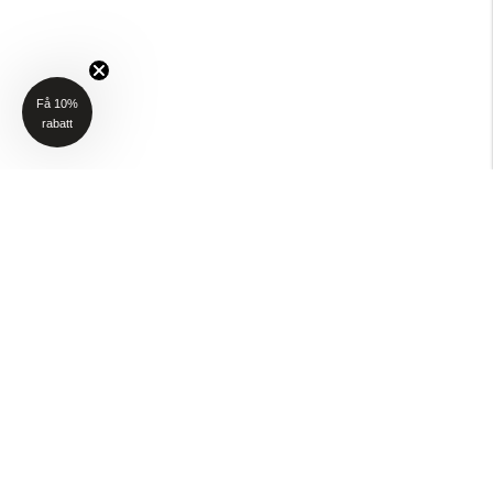
Få 10%
rabatt
NYHETSBREV
Få 10% rabatt på ditt första köp när du anmäler dig till vårt nyhetsbrev
(Gäller ej P4H och Taktält)
Email
SKICKA