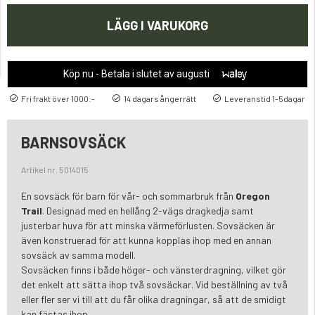
LÄGG I VARUKORG
Köp nu - Betala i slutet av augusti
Fri frakt över 1000:-
14 dagars ångerrätt
Leveranstid 1-5dagar
BARNSOVSÄCK
Artikel nr. 5014015
En sovsäck för barn för vår- och sommarbruk från
Oregon
Trail
. Designad med en hellång 2-vägs dragkedja samt
justerbar huva för att minska värmeförlusten. Sovsäcken är
även konstruerad för att kunna kopplas ihop med en annan
sovsäck av samma modell.
Sovsäcken finns i både höger- och vänsterdragning, vilket gör
det enkelt att sätta ihop två sovsäckar. Vid beställning av två
eller fler ser vi till att du får olika dragningar, så att de smidigt
kan fästas ihop.