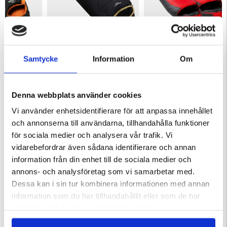
ER 2000
SOVSÄCK TREKK 1200 EXTREME
BARNSOVSÄCK
Samtycke
Information
Om
ärnor
Betyg:
4.6 utav 5 stjärnor
Betyg:
4.6 utav 5 stjärnor
699 kr
299 kr
Denna webbplats använder cookies
KÖPS OFTA TILLSAMMANS
Vi använder enhetsidentifierare för att anpassa innehållet
och annonserna till användarna, tillhandahålla funktioner
för sociala medier och analysera vår trafik. Vi
vidarebefordrar även sådana identifierare och annan
information från din enhet till de sociala medier och
annons- och analysföretag som vi samarbetar med.
Dessa kan i sin tur kombinera informationen med annan
information som du har tillhandahållit eller som de har
samlat in när du har använt deras tjänster.
R DAMMSUGARE
KRÄFTMJÄRDE/KRÄFTBUR MED
STICKAD TRÖJA, WINDSTOPP