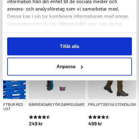
information från din enhet till de sociala medier och
annons- och analysföretag som vi samarbetar med.
ärnor
Betyg:
4.6 utav 5 stjärnor
Betyg:
4.6 utav 5 stjärnor
Dessa kan i sin tur kombinera informationen med annan
699 kr
299 kr
information som du har tillhandahållit eller som de har
KÖPS OFTA TILLSAMMANS
samlat in när du har använt deras tjänster.
Tillåt alla
Anpassa
RÄFTBUR MED
BÄRRENSARE FÖR DAMMSUGARE
FRILUFTSBYXA STEKENJOKK
UGUST
ärnor
Betyg:
4.7 utav 5 stjärnor
Betyg:
4.3 utav 5 stjärnor
249 kr
499 kr