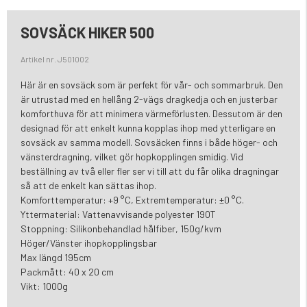
SOVSÄCK HIKER 500
Artikel nr. J501002
Här är en sovsäck som är perfekt för vår- och sommarbruk. Den
är utrustad med en hellång 2-vägs dragkedja och en justerbar
komforthuva för att minimera värmeförlusten. Dessutom är den
designad för att enkelt kunna kopplas ihop med ytterligare en
sovsäck av samma modell. Sovsäcken finns i både höger- och
vänsterdragning, vilket gör hopkopplingen smidig. Vid
beställning av två eller fler ser vi till att du får olika dragningar
så att de enkelt kan sättas ihop.
Komforttemperatur: +9 °C, Extremtemperatur: ±0 °C.
Yttermaterial: Vattenavvisande polyester 190T
Stoppning: Silikonbehandlad hålfiber, 150g/kvm
Höger/Vänster ihopkopplingsbar
Max längd 195cm
Packmått: 40 x 20 cm
Vikt: 1000g