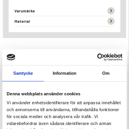
Varumärke
Material
DU KANSKE OCKSÅ ÄR INTRESSERAD AV
Samtycke
Information
Om
Denna webbplats använder cookies
Vi använder enhetsidentifierare för att anpassa innehållet
och annonserna till användarna, tillhandahålla funktioner
för sociala medier och analysera vår trafik. Vi
vidarebefordrar även sådana identifierare och annan
ER 2000
SOVSÄCK TREKK 1200 EXTREME
BARNSOVSÄCK