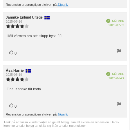
upp
Recension ursprungligen skriven på
Jägarliv
Recensionsförfattare:
Jannike Enlund Ultege
Recensionsdatum:
Bekräftad
KÖPARE
2025-07-16
Köp
2025-07-02
Recensionsbetyg:
4.0
utav
Höll värmen bra och slapp frysa 👌🏽
Recensionstext:
5
stjärnor
röst(er)
Rösta
0
upp
Recensionsförfattare:
Åsa Harrie
Recensionsdatum:
Bekräftad
KÖPARE
2025-05-19
Köp
2025-04-29
Recensionsbetyg:
4.0
utav
Fina. Kanske för korta
Recensionstext:
5
stjärnor
röst(er)
Rösta
0
upp
Recension ursprungligen skriven på
Jägarliv
Tänk på att vissa kunder väljer att ge ett betyg utan att skriva en recension. Därav
kommer antalet betyg att skilja sig ifrån antalet recensioner.