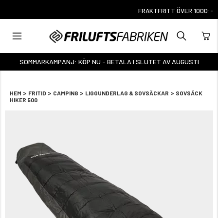
FRAKTFRITT ÖVER 1000:-
SOMMARKAMPANJ: KÖP NU - BETALA I SLUTET AV AUGUSTI
>
>
>
>
HEM
FRITID
CAMPING
LIGGUNDERLAG & SOVSÄCKAR
SOVSÄCK
HIKER 500