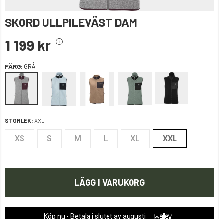
SKORD ULLPILEVÄST DAM
1 199 kr
FÄRG:
GRÅ
STORLEK:
XXL
XS
S
M
L
XL
XXL
LÄGG I VARUKORG
Köp nu - Betala i slutet av augusti