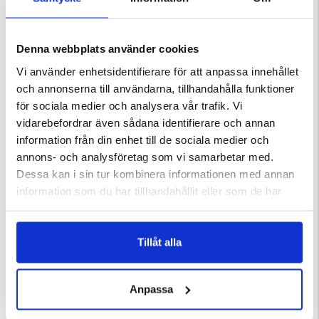
Denna webbplats använder cookies
Vi använder enhetsidentifierare för att anpassa innehållet
och annonserna till användarna, tillhandahålla funktioner
DU KANSKE OCKSÅ ÄR INTRESSERAD AV
för sociala medier och analysera vår trafik. Vi
vidarebefordrar även sådana identifierare och annan
information från din enhet till de sociala medier och
annons- och analysföretag som vi samarbetar med.
Dessa kan i sin tur kombinera informationen med annan
information som du har tillhandahållit eller som de har
samlat in när du har använt deras tjänster.
Tillåt alla
UNT ZERO
MOUNT ZERO PILEVÄST - DAM
REFLEXVÄST SVART
ärnor
Betyg:
4.4 utav 5 stjärnor
Betyg:
3.8 utav 5 stjärnor
Anpassa
149 kr
49 kr