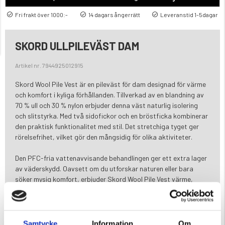
Fri frakt över 1000:-
14 dagars ångerrätt
Leveranstid 1-5dagar
SKORD ULLPILEVÄST DAM
Artikel nr. 7944925012915
Skord Wool Pile Vest är en pileväst för dam designad för värme
och komfort i kyliga förhållanden. Tillverkad av en blandning av
70 % ull och 30 % nylon erbjuder denna väst naturlig isolering
och slitstyrka. Med två sidofickor och en bröstficka kombinerar
den praktisk funktionalitet med stil. Det stretchiga tyget ger
rörelsefrihet, vilket gör den mångsidig för olika aktiviteter.
Den PFC-fria vattenavvisande behandlingen ger ett extra lager
av väderskydd. Oavsett om du utforskar naturen eller bara
söker mysig komfort, erbjuder Skord Wool Pile Vest värme,
funktionalitet och en touch av outdoor-stil.
Samtycke
Varumärke
Information
Om