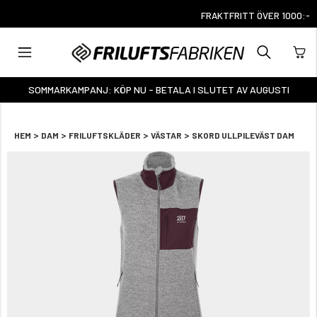
FRAKTFRITT ÖVER 1000:-
SOMMARKAMPANJ: KÖP NU - BETALA I SLUTET AV AUGUSTI
>
>
>
>
HEM
DAM
FRILUFTSKLÄDER
VÄSTAR
SKORD ULLPILEVÄST DAM