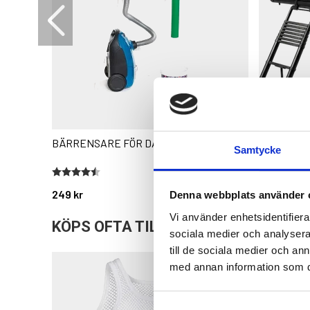
BÄRRENSARE FÖR DAMMSUGARE
TAKTÄLT A
Samtycke
MJUKSKA
Betyg:
4.7 utav 5 stjärnor
249 kr
13 999 kr
Denna webbplats använder 
Vi använder enhetsidentifierar
KÖPS OFTA TILLSAMMANS
sociala medier och analysera 
till de sociala medier och a
med annan information som du 