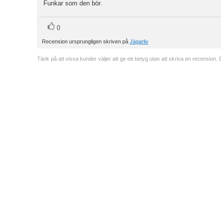
utav
Funkar som den bör.
Recensionstext:
5
stjärnor
röst(er)
Rösta
0
upp
Recension ursprungligen skriven på
Jägarliv
Tänk på att vissa kunder väljer att ge ett betyg utan att skriva en recension. 