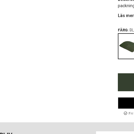
packnin
Läs mer
FÄRG:
BL
Fri