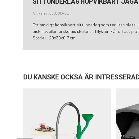
SITTUNDERLAG HOPVIKBART JÄGA
Artikel nr. J503013-JL
Ett smidigt hopvikbart sittunderlag som tar liten plats i 
picknick eller förskolan/skolans utflykter. Får oftast pla
Storlek: 29x39x0,7 cm.
DU KANSKE OCKSÅ ÄR INTRESSERAD