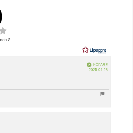
0
Betyg:
4.0
 och 2
utav
5
stjärnor
Bekräftad
KÖPARE
Köpdatum:
2025-04-28