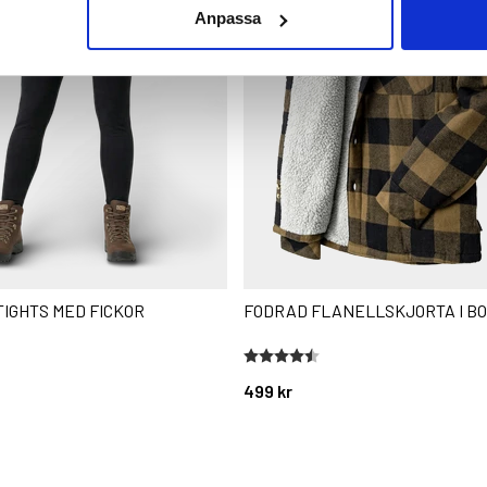
Anpassa
TIGHTS MED FICKOR
FODRAD FLANELLSKJORTA I B
stjärnor
Betyg:
4.6 utav 5 stjärnor
499 kr