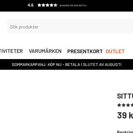
4.6
BASERAT PÅ 3493 BETYG
IVITETER
VARUMÄRKEN
PRESENTKORT
OUTLET
SOMMARKAMPANJ: KÖP NU - BETALA I SLUTET AV AUGUSTI
SITT
39 k
Beskriv