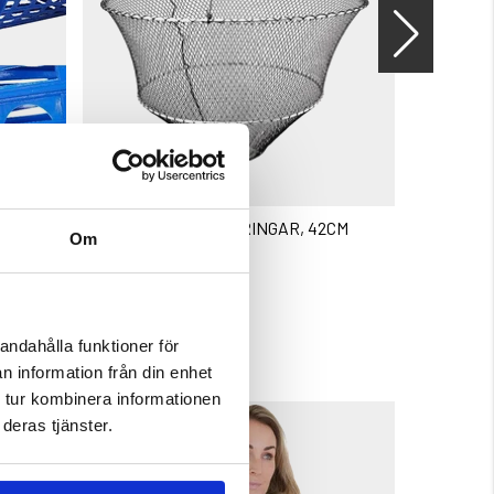
D
KRÄFTHÅV DUBBLA RINGAR, 42CM
BETESBO
Om
Betyg:
5.0 utav 5 stjärnor
79 kr
19 kr
andahålla funktioner för
n information från din enhet
 tur kombinera informationen
deras tjänster.