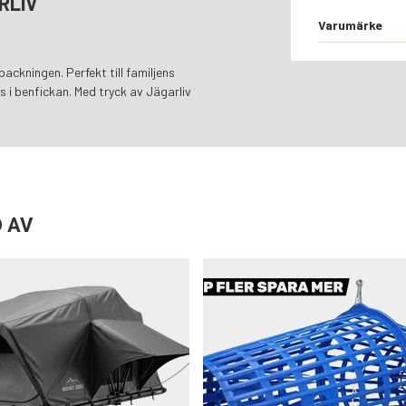
RLIV
Varumärke
packningen. Perfekt till familjens
ts i benfickan. Med tryck av Jägarliv
 AV