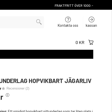
FRAKTFRITT ÖVER 1000:-
Kontakta oss
kassan
0 KR
UNDERLAG HOPVIKBART JÄGARLIV
Recensioner (
2
)
r
ning:
Ett smidigt hopvikbart sittunderlag som tar liten plats i