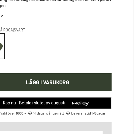
gen.
 >
Å|ROSA|SVART
LÄGG I VARUKORG
Köp nu - Betala i slutet av augusti
 frakt över 1000:-
14 dagars ångerrätt
Leveranstid 1-5dagar