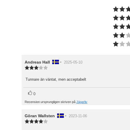
Recensionsförfattare:
Andreas Hall
•
Recensionsdatum:
2025-05-10
Recensionsbetyg:
3.0
utav
Tunnare än väntat, men acceptabelt
Recensionstext:
5
stjärnor
röst(er)
Rösta
0
upp
Recension ursprungligen skriven på
Jägarliv
Recensionsförfattare:
Göran Wallsten
•
Recensionsdatum:
2023-11-06
Recensionsbetyg:
4.0