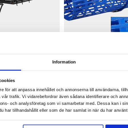
EROLITE 120 2.0 – ULTRALÄTT
KRÄFTMJÄRDE/KRÄFTBUR ME
Information
L
FLYKTGÅNGAR-AUGUST
Betyg:
5.0 utav 5 stjärnor
159 kr
cookies
e för att anpassa innehållet och annonserna till användarna, tillh
vår trafik. Vi vidarebefordrar även sådana identifierare och anna
nnons- och analysföretag som vi samarbetar med. Dessa kan i sin
har tillhandahållit eller som de har samlat in när du har använt 