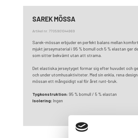
SAREK MÖSSA
Artikel nr. 7705901044969
Sarek-mössan erbjuder en perfekt balans mellan komfort, st
mjukt jerseymaterial i 95 % bomull och 5 % elastan ger d
som sitter bekvämt utan att strama.
Det elastiska jerseytyget formar sig efter huvudet och ge
och under utomhusaktiviteter. Med sin enkla, rena design
mössan ett mångsidigt val för året runt-bruk.
Tygkonstruktion:
95 % bomull / 5 % elastan
Isolering:
Ingen