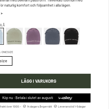
terial med bekväm passform. Tillverkad i bomull med
ör naturlig komfort och följsamhet i alla lägen.
 >
BLÅ
:
ONESIZE
size
LÄGG I VARUKORG
Köp nu - Betala i slutet av augusti
 frakt över 1000:-
14 dagars ångerrätt
Leveranstid 1-5dagar