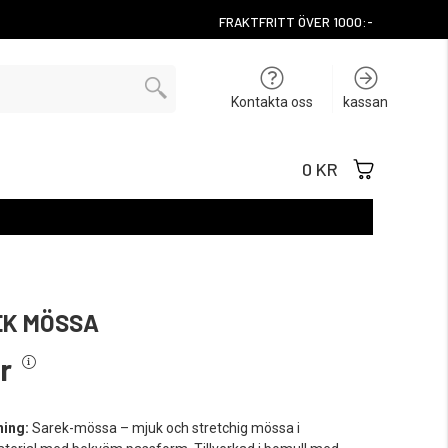
FRAKTFRITT ÖVER 1000:-
Kontakta oss
kassan
0 KR
EK MÖSSA
r
ning:
Sarek-mössa – mjuk och stretchig mössa i