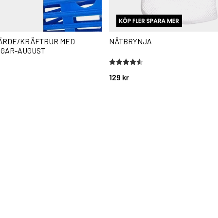
ÄRDE/KRÄFTBUR MED
NÄTBRYNJA
GAR-AUGUST
stjärnor
Betyg:
4.6 utav 5 stjärnor
129 kr