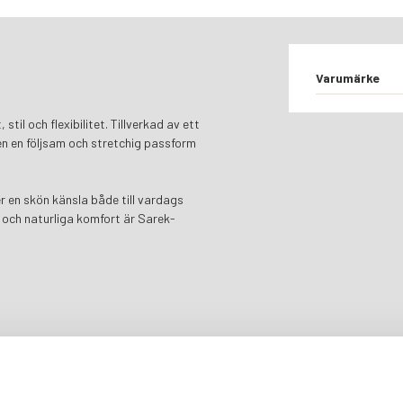
Varumärke
il och flexibilitet. Tillverkad av ett
en en följsam och stretchig passform
r en skön känsla både till vardags
 och naturliga komfort är Sarek-