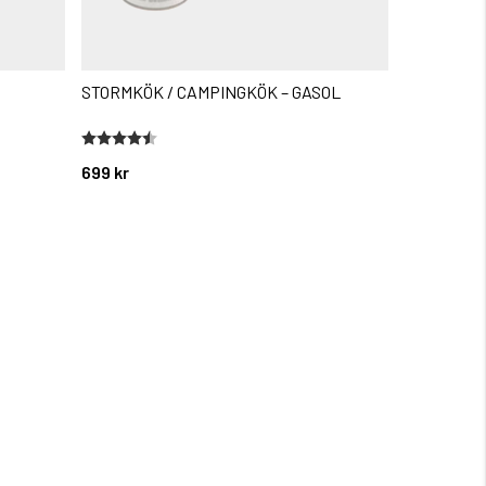
STORMKÖK / CAMPINGKÖK – GASOL
BETESBO
Betyg:
4.4 utav 5 stjärnor
699 kr
19 kr