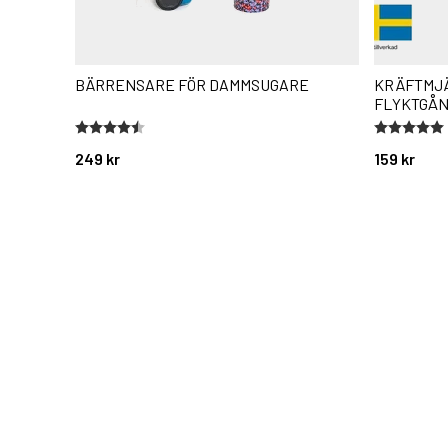
BÄRRENSARE FÖR DAMMSUGARE
KRÄFTMJ
FLYKTGÅN
Betyg:
4.7 utav 5 stjärnor
Betyg:
5.0 utav 5 
249 kr
159 kr