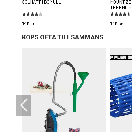
SOLHATT I BOMULL
MOUNT ZE
THERMOLO
Betyg:
4.0 utav 5 stjärnor
Betyg:
4.5 utav 5 
149 kr
149 kr
KÖPS OFTA TILLSAMMANS