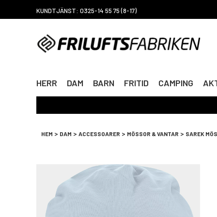
KUNDTJÄNST: 0325-14 55 75 (8-17)
HERR
DAM
BARN
FRITID
CAMPING
AKT
>
>
>
>
HEM
DAM
ACCESSOARER
MÖSSOR & VANTAR
SAREK MÖ