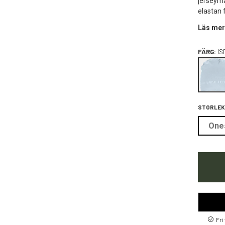
jerseyma
elastan f
Läs mer
FÄRG:
IS
STORLEK
One
Fri