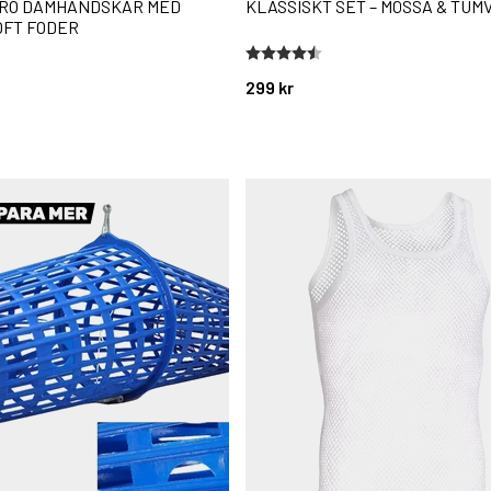
RO DAMHANDSKAR MED
KLASSISKT SET – MÖSSA & TU
FT FODER
stjärnor
Betyg:
4.5 utav 5 stjärnor
299 kr