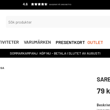
4.6
BASERAT PÅ 3493 BETYG
IVITETER
VARUMÄRKEN
PRESENTKORT
OUTLET
SOMMARKAMPANJ: KÖP NU - BETALA I SLUTET AV AUGUSTI
SSA
SAR
79 k
Beskriv