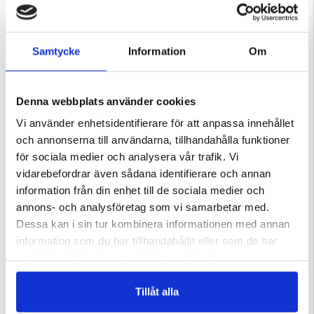
enastående skärpa, hållbarhet, korrosionsbeständighet och
slagtålighet. En perfekt kombination av funktionalitet och
design för att lyfta ditt köksarbete till en ny nivå. Klassisk och
Samtycke
Information
Om
tidlös. Bladet mäter 18cm.
Denna webbplats använder cookies
Varumärke
Vi använder enhetsidentifierare för att anpassa innehållet
och annonserna till användarna, tillhandahålla funktioner
för sociala medier och analysera vår trafik. Vi
vidarebefordrar även sådana identifierare och annan
information från din enhet till de sociala medier och
DU KANSKE OCKSÅ ÄR INTRESSERAD AV
annons- och analysföretag som vi samarbetar med.
Dessa kan i sin tur kombinera informationen med annan
information som du har tillhandahållit eller som de har
samlat in när du har använt deras tjänster.
Tillåt alla