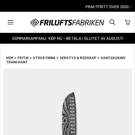
FRAKTFRITT ÖVER 1000:-
SOMMARKAMPANJ: KÖP NU - BETALA I SLUTET AV AUGUSTI
>
>
>
>
HEM
FRITID
UTRUSTNING
VERKTYG & REDSKAP
SANTOKUKNIV
TRANCHANT