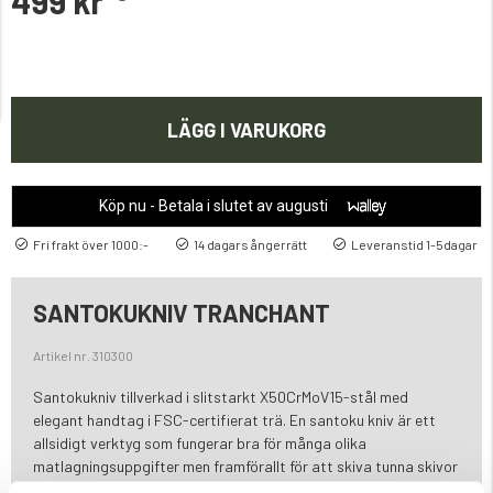
499 kr
LÄGG I VARUKORG
Köp nu - Betala i slutet av augusti
Fri frakt över 1000:-
14 dagars ångerrätt
Leveranstid 1-5dagar
SANTOKUKNIV TRANCHANT
Artikel nr. 310300
Santokukniv tillverkad i slitstarkt X50CrMoV15-stål med
elegant handtag i FSC-certifierat trä. En santoku kniv är ett
allsidigt verktyg som fungerar bra för många olika
matlagningsuppgifter men framförallt för att skiva tunna skivor
av grönsaker, kött och fisk. X50CrMoV15-stål erbjuder