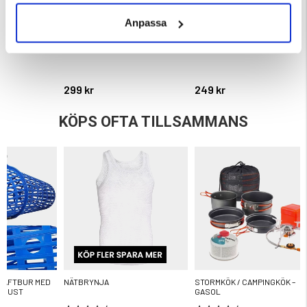
Anpassa
R DAMMSUGARE
PLOCKA SVAMP - SET
MULTIVERKTYG
ärnor
299 kr
249 kr
KÖPS OFTA TILLSAMMANS
RÄFTBUR MED
NÄTBRYNJA
STORMKÖK / CAMPINGKÖK –
UGUST
GASOL