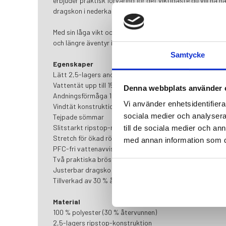
erbjuder praktisk förvaring för det viktigaste du vill ha n
dragskon i nederkanten gör det enkelt att anpassa passf
Med sin låga vikt och packvänliga design är Sangis Anor
och längre äventyr i naturen.
Samtycke
Egenskaper
Lätt 2,5-lagers anorak
Vattentät upp till 15 000 mm
Denna webbplats använder 
Andningsförmåga 15 000 g/m²/24h
Vi använder enhetsidentifierar
Vindtät konstruktion
sociala medier och analysera 
Tejpade sömmar
Slitstarkt ripstop-material
till de sociala medier och a
Stretch för ökad rörelsefrihet
med annan information som du 
PFC-fri vattenavvisande behandling
Två praktiska bröstfickor
Justerbar dragsko i nederkant
Tillverkad av 30 % återvunnet material
Material
100 % polyester (30 % återvunnen)
2,5-lagers ripstop-konstruktion