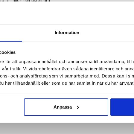
ära till hands. Den justerbara
ormen efter aktivitet och väder.
ak ett utmärkt val för både dagsturer
Information
cookies
e för att anpassa innehållet och annonserna till användarna, tillh
vår trafik. Vi vidarebefordrar även sådana identifierare och anna
nnons- och analysföretag som vi samarbetar med. Dessa kan i sin
har tillhandahållit eller som de har samlat in när du har använt 
Anpassa