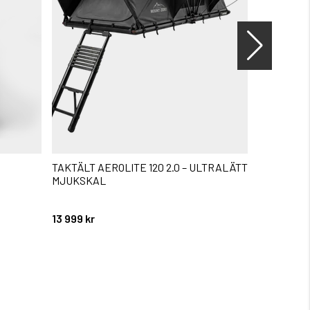
TAKTÄLT AEROLITE 120 2.0 – ULTRALÄTT
KRÄFTMJ
MJUKSKAL
FLYKTGÅN
Betyg:
5.0 utav 5 
13 999 kr
159 kr