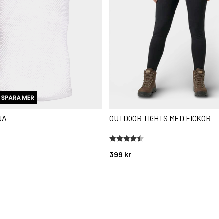
JA
OUTDOOR TIGHTS MED FICKOR
stjärnor
Betyg:
4.3 utav 5 stjärnor
399 kr