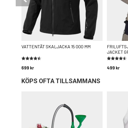
VATTENTÄT SKALJACKA 15 000 MM
FRILUFTS
JACKET G
Betyg:
4.7 utav 5 stjärnor
Betyg:
4.6 utav 5 
699 kr
499 kr
KÖPS OFTA TILLSAMMANS