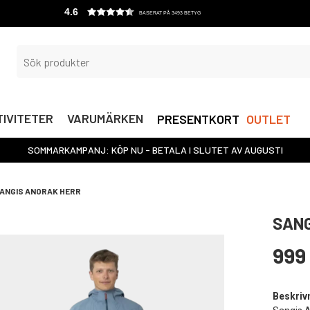
4.6
BASERAT PÅ 3493 BETYG
IVITETER
VARUMÄRKEN
PRESENTKORT
OUTLET
SOMMARKAMPANJ: KÖP NU - BETALA I SLUTET AV AUGUSTI
ANGIS ANORAK HERR
SANG
999
Beskriv