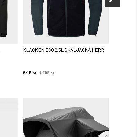
E
KLACKEN ECO 2,5L SKALJACKA HERR
JACKS 2,
649 kr
1 299 kr
1 299 kr