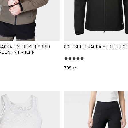
JACKA, EXTREME HYBRID
SOFTSHELLJACKA MED FLEEC
REEN, P4H -HERR
stjärnor
Betyg:
5.0 utav 5 stjärnor
799 kr