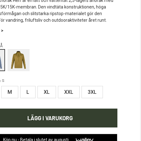
norak Herr är en lätt och vattentät 2,5-lagers anorak med
15K/15K-membran. Den vindtäta konstruktionen, höga
förmågan och slitstarka ripstop-materialet gör den
ör vandring, friluftsliv och outdooraktiviteter året runt.
 >
Å
:
S
M
L
XL
XXL
3XL
LÄGG I VARUKORG
Köp nu - Betala i slutet av augusti