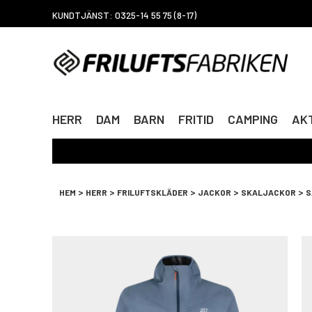
KUNDTJÄNST: 0325-14 55 75 (8-17)
HERR
DAM
BARN
FRITID
CAMPING
AKT
>
>
>
>
>
HEM
HERR
FRILUFTSKLÄDER
JACKOR
SKALJACKOR
S