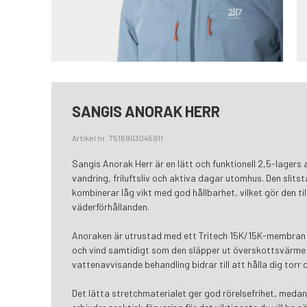
SANGIS ANORAK HERR
Artikel nr. 7516903045911
Sangis Anorak Herr är en lätt och funktionell 2,5-lagers
vandring, friluftsliv och aktiva dagar utomhus. Den slit
kombinerar låg vikt med god hållbarhet, vilket gör den till
väderförhållanden.
Anoraken är utrustad med ett Tritech 15K/15K-membran 
och vind samtidigt som den släpper ut överskottsvärme
vattenavvisande behandling bidrar till att hålla dig torr
Det lätta stretchmaterialet ger god rörelsefrihet, medan