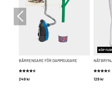
BÄRRENSARE FÖR DAMMSUGARE
NÄTBRYN
Betyg:
4.7 utav 5 stjärnor
Betyg:
4.6 utav 5 
249 kr
129 kr