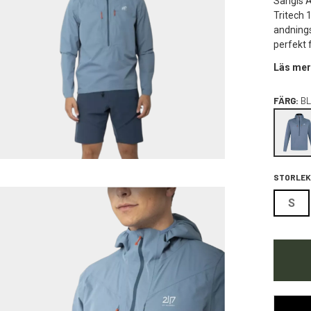
Sangis A
Tritech 
andnings
perfekt f
Läs mer
FÄRG:
BL
STORLEK
S