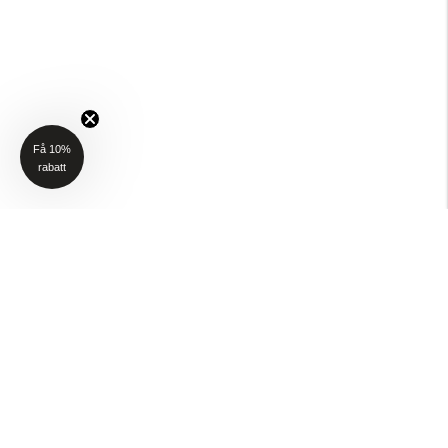
Få 10%
rabatt
NYHETSBREV
Få 10% rabatt på ditt första köp när du anmäler dig till vårt nyhetsbrev
(Gäller ej P4H och Taktält)