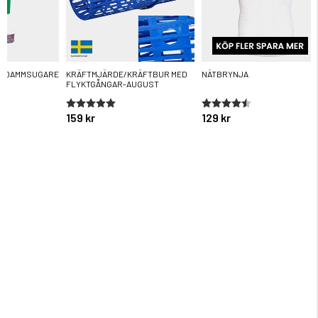
R DAMMSUGARE
KRÄFTMJÄRDE/KRÄFTBUR MED
NÄTBRYNJA
FLYKTGÅNGAR-AUGUST
ärnor
Betyg:
5.0 utav 5 stjärnor
Betyg:
4.6 utav 5 stjärnor
159 kr
129 kr