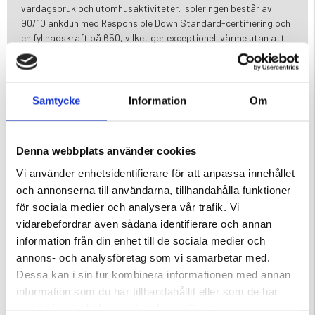
vardagsbruk och utomhusaktiviteter. Isoleringen består av
90/10 ankdun med Responsible Down Standard-certifiering och
en fyllnadskraft på 650, vilket ger exceptionell värme utan att
kännas otymplig. Västen har elastisk kantning runt ärmhålen för
en åtsittande och bekväm passform. Perfekt för lager-på-
lager-stil, ger Saivo dunväst extra värme samtidigt som den
bibehåller full rörelsefrihet – ett utmärkt val för
Samtycke
Information
Om
övergångsväder, friluftsliv eller som ett extra isolerande lager
under kyliga dagar. Uppgradera din vintergarderob med Saivo-
västen – där precision och minimalistisk design möts i en tidlös
Denna webbplats använder cookies
och funktionell klassiker.
Vi använder enhetsidentifierare för att anpassa innehållet
och annonserna till användarna, tillhandahålla funktioner
Varumärke
för sociala medier och analysera vår trafik. Vi
vidarebefordrar även sådana identifierare och annan
information från din enhet till de sociala medier och
annons- och analysföretag som vi samarbetar med.
Dessa kan i sin tur kombinera informationen med annan
information som du har tillhandahållit eller som de har
DU KANSKE OCKSÅ ÄR INTRESSERAD AV
samlat in när du har använt deras tjänster.