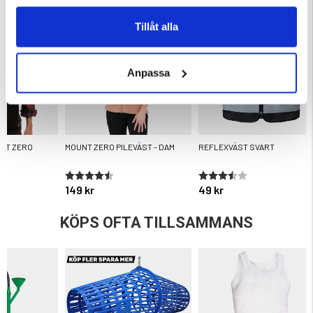
Tillåt alla
Anpassa
UNT ZERO
MOUNT ZERO PILEVÄST - DAM
REFLEXVÄST SVART
ärnor
Betyg:
4.4 utav 5 stjärnor
Betyg:
3.8 utav 5 stjärnor
149 kr
49 kr
KÖPS OFTA TILLSAMMANS