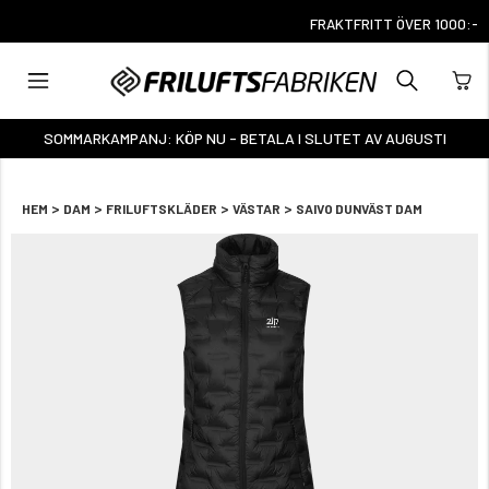
T PÅ 3493 BETYG
SOMMARKAMPANJ: KÖP NU - BETALA I SLUTET AV AUGUSTI
>
>
>
>
HEM
DAM
FRILUFTSKLÄDER
VÄSTAR
SAIVO DUNVÄST DAM