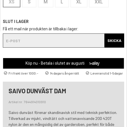
XS
S
M
L
XL
XXL
SLUT I LAGER
Få ett mail när produkten är tillbaka i lager:
SKICKA
Köp nu - Betala i slutet av augusti
Fri frakt över 1000:-
14 dagars ångerrätt
Leveranstid 1-5dagar
SAIVO DUNVÄST DAM
Artikel nr. 7644914010910
Saivo dunväst förenar skandinavisk stil med teknisk perfektion.
Tillverkad av mjukt, vindtätt och vattenavvisande 20D 420T
nylon är den en mångsidig del av garderoben, perfekt för både