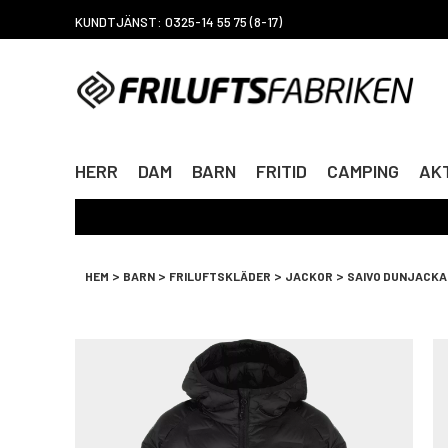
KUNDTJÄNST: 0325-14 55 75 (8-17)
HERR
DAM
BARN
FRITID
CAMPING
AKT
>
>
>
>
HEM
BARN
FRILUFTSKLÄDER
JACKOR
SAIVO DUNJACKA 