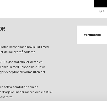
Fri
OR
Varumärke
n kombinerar skandinavisk stil med
nder de kallare månaderna.
20T nylonmaterial är detta en
10 ankdun med Responsible Down
 ger exceptionell värme utan att
ker säkra samtidigt som de
n dragsko i nederkanten och elastisk
passform.
kan – där minimalistisk design och