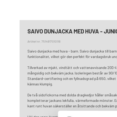
SAIVO DUNJACKA MED HUVA - JUNI
Artikel nr. 7514917010116
Saivo dunjacka med huva - barn. Saivo dunjacka till bar
funktionalitet, vilket gör den perfekt för vardagsbruk u
Tillverkad av mjukt, vindtätt och vattenavvisande 20D 4
mångsidig och bekväm jacka. Isoleringen består av 90/
Standard-certifiering och en fyllnadsgrad på 650, vilket
kännas klumpig.
De två sidofickorna med dolda dragkedjor håller småsa
kompletterar jackans lekfulla, värmeformade mönster. E
kant runt huvan säkerställer en åtsittande och bekväm 
Höj den unga äventyrarens vintergarderob med Saivo-jac