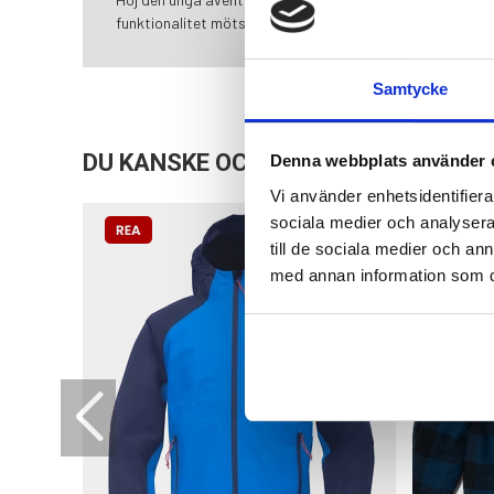
funktionalitet möts.
Samtycke
DU KANSKE OCKSÅ ÄR INTRESSERAD
Denna webbplats använder 
Vi använder enhetsidentifierar
sociala medier och analysera 
till de sociala medier och a
med annan information som du 