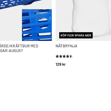
ÄRDE/KRÄFTBUR MED
NÄTBRYNJA
GAR-AUGUST
stjärnor
Betyg:
4.6 utav 5 stjärnor
129 kr