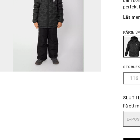
barn kom
perfekt 
Läs mer
FÄRG:
SV
STORLEK
116
SLUT I 
Få ett ma