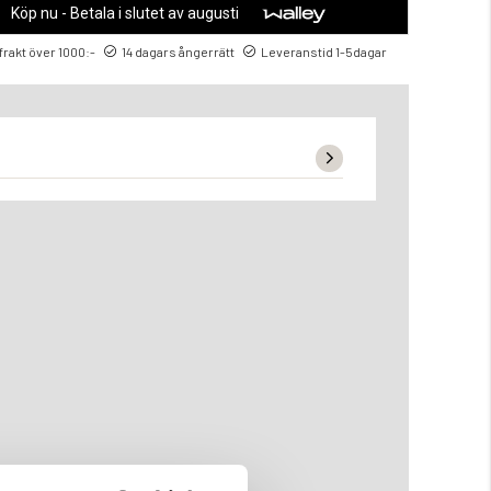
Köp nu - Betala i slutet av augusti
 frakt över 1000:-
14 dagars ångerrätt
Leveranstid 1-5dagar