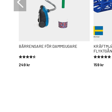
BÄRRENSARE FÖR DAMMSUGARE
KRÄFTMJ
FLYKTGÅN
Betyg:
4.7 utav 5 stjärnor
Betyg:
5.0 utav 5 
249 kr
159 kr