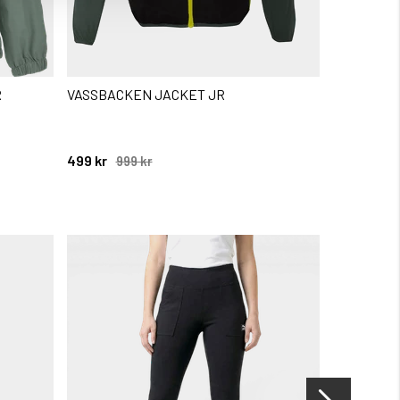
R
VASSBACKEN JACKET JR
JACKS 2,5
499 kr
999 kr
999 kr