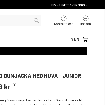
FRAKTFRITT ÖVER 1000:-
Kontakta oss
kassan
0 KR
O DUNJACKA MED HUVA - JUNIOR
9 kr
ning:
Saivo dunjacka med huva - barn. Saivo dunjacka till