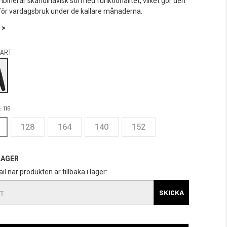
binerar skandinavisk stil med funktionalitet, vilket gör den
för vardagsbruk under de kallare månaderna.
 >
ART
:
116
128
164
140
152
LAGER
il när produkten är tillbaka i lager:
SKICKA