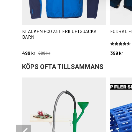
KLACKEN ECO 2,5L FRILUFTSJACKA
FODRAD F
BARN
Betyg:
4.6 utav 5 
499 kr
399 kr
999 kr
KÖPS OFTA TILLSAMMANS