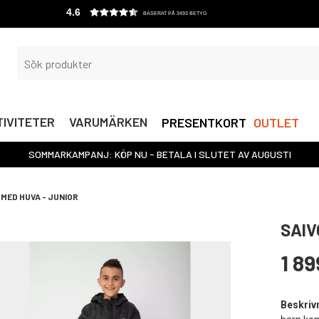
4.6
BASERAT PÅ 3493 BETYG
IVITETER
VARUMÄRKEN
PRESENTKORT
OUTLET
SOMMARKAMPANJ: KÖP NU - BETALA I SLUTET AV AUGUSTI
MED HUVA - JUNIOR
SAIV
1 89
Beskriv