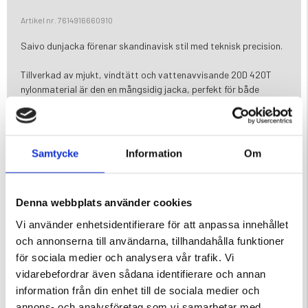
Artikel nr. 7614916660910
Saivo dunjacka förenar skandinavisk stil med teknisk precision.
Tillverkad av mjukt, vindtätt och vattenavvisande 20D 420T
nylonmaterial är den en mångsidig jacka, perfekt för både
vardagsbruk och utomhusäventyr. Isoleringen består av 90/10
ankdun med Responsible Down Standard-certifiering och 650
fill power, vilket ger utmärkt värme utan att kännas otymplig.
Samtycke
Information
Om
De två sidofickorna med dolda dragkedjor förstärker jackans
stilrena design genom att minimera synliga detaljer och låta det
tidlösa värmeformade mönstret stå i fokus. En dragsko i
Denna webbplats använder cookies
nederkanten och elastisk kant runt huvan ger möjligheten till en
åtsittande och bekväm passform.
Vi använder enhetsidentifierare för att anpassa innehållet
och annonserna till användarna, tillhandahålla funktioner
Uppgradera din vintergarderob med Saivo – där precision möter
för sociala medier och analysera vår trafik. Vi
minimalistisk design i en tidlös och funktionell jacka.
vidarebefordrar även sådana identifierare och annan
information från din enhet till de sociala medier och
annons- och analysföretag som vi samarbetar med.