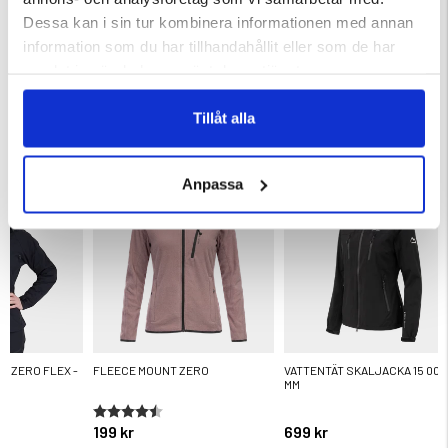
Varumärke
Dessa kan i sin tur kombinera informationen med annan
information som du har tillhandahållit eller som de har
samlat in när du har använt deras tjänster.
Tillåt alla
DU KANSKE OCKSÅ ÄR INTRESSERAD AV
Anpassa
T ZERO FLEX -
FLEECE MOUNT ZERO
VATTENTÄT SKALJACKA 15 000
MM
ärnor
Betyg:
4.5 utav 5 stjärnor
199 kr
699 kr