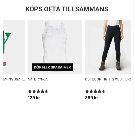
KÖPS OFTA TILLSAMMANS
R DAMMSUGARE
NÄTBRYNJA
OUTDOOR TIGHTS MED FICKO
ärnor
Betyg:
4.6 utav 5 stjärnor
Betyg:
4.3 utav 5 stjärnor
129 kr
399 kr