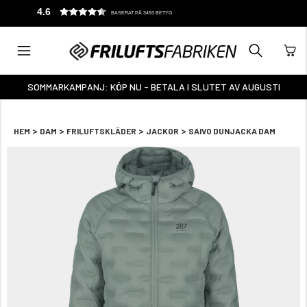
4.6
BASERAT PÅ 3493 BETYG
SOMMARKAMPANJ: KÖP NU - BETALA I SLUTET AV AUGUSTI
>
>
>
>
HEM
DAM
FRILUFTSKLÄDER
JACKOR
SAIVO DUNJACKA DAM