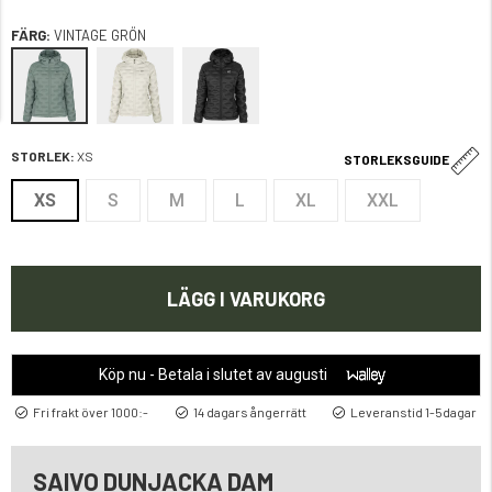
FÄRG:
VINTAGE GRÖN
STORLEK:
XS
STORLEKSGUIDE
XS
S
M
L
XL
XXL
LÄGG I VARUKORG
Köp nu - Betala i slutet av augusti
Fri frakt över 1000:-
14 dagars ångerrätt
Leveranstid 1-5dagar
SAIVO DUNJACKA DAM