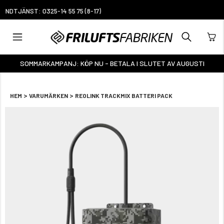
4.6
BASERAT PÅ 3493 BETYG
SOMMARKAMPANJ: KÖP NU - BETALA I SLUTET AV AUGUSTI
>
>
HEM
VARUMÄRKEN
REOLINK TRACKMIX BATTERI PACK