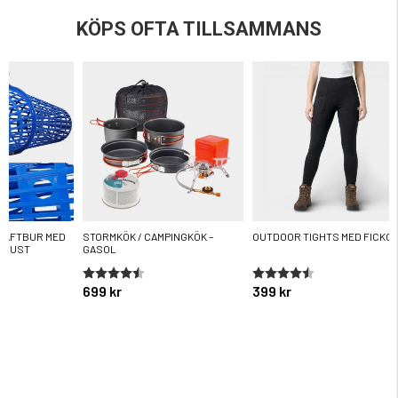
KÖPS OFTA TILLSAMMANS
RÄFTBUR MED
STORMKÖK / CAMPINGKÖK –
OUTDOOR TIGHTS MED FICKO
UGUST
GASOL
ärnor
Betyg:
4.4 utav 5 stjärnor
Betyg:
4.3 utav 5 stjärnor
699 kr
399 kr