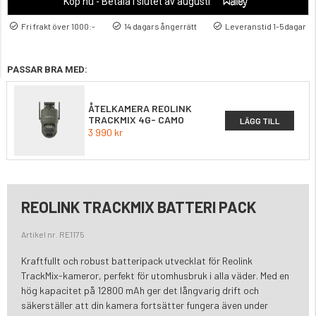
Köp nu - Betala i slutet av augusti
Fri frakt över 1000:-
14 dagars ångerrätt
Leveranstid 1-5dagar
PASSAR BRA MED:
ÅTELKAMERA REOLINK
TRACKMIX 4G- CAMO
LÄGG TILL
3 990 kr
REOLINK TRACKMIX BATTERI PACK
Artikel nr. RE1175
Kraftfullt och robust batteripack utvecklat för Reolink
TrackMix-kameror, perfekt för utomhusbruk i alla väder. Med en
hög kapacitet på 12800 mAh ger det långvarig drift och
säkerställer att din kamera fortsätter fungera även under