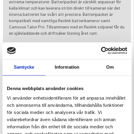
extrema temperaturer. Batteripacket är särskilt anpassat för
kalla klimat och kan leverera ström direkt till kameran när det
interna batteriet har svårt att prestera. Batteripacket är
kompatibelt med samtliga Reolink batterikameror samt
Camovue Talon Pro. Tillsammans med en Reolink solpanel får du
en självladdande och driftsäker lösning året runt.
Kapacitet: 12800 mAh för lång driftstid
Anpassat för Reolink TrackMix batterikameror
Passar alla Reolink batterikameror samt Camovue Talon Pro
Ger direkt ström till kameran vid låga temperaturer (ner till
Samtycke
Information
Om
-20°C)
Klarar laddning via solpanel ner till -10°C (med kompatibel
Reolink 12W solpanel)
Denna webbplats använder cookies
Kompatibel med Reolink solpaneler
IP67-klassad – damm- och vattentät
Vi använder enhetsidentifierare för att anpassa innehållet
Slitstarkt metallhölje för tuffa utomhusmiljöer
och annonserna till användarna, tillhandahålla funktioner
Utvecklad för pålitlig användning året runt
för sociala medier och analysera vår trafik. Vi
vidarebefordrar även sådana identifierare och annan
information från din enhet till de sociala medier och
annons- och analysföretag som vi samarbetar med.