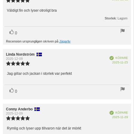
Recensionsbetyg:
5.0
utav
Väldigt fin och lyser otroligt bra
Recensionstext:
5
Storlek
: Lagom
stjärnor
röst(er)
Rösta
0
upp
Recension ursprungligen skriven på
Jägarliv
Recensionsförfattare:
Linda Nordström
Recensionsdatum:
Bekräftad
KÖPARE
2025-12-09
Köp
2025-11-25
Recensionsbetyg:
5.0
utav
Jag gillar och jackan i storlek var perfekt
Recensionstext:
5
stjärnor
röst(er)
Rösta
0
upp
Recensionsförfattare:
Conny Anderbo
Recensionsdatum:
Bekräftad
KÖPARE
2025-12-09
Köp
2025-11-29
Recensionsbetyg:
5.0
utav
Rymlig och lyser upp tillvaron när det är mörkt
Recensionstext:
5