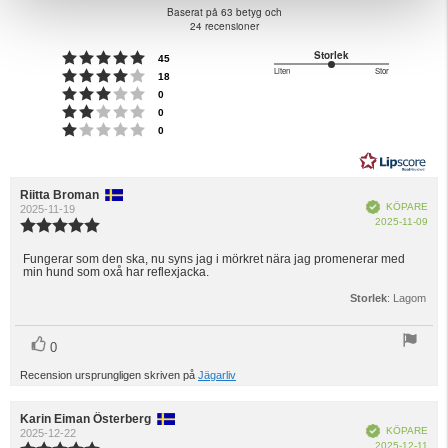
4.7
Baserat på 63 betyg och
utav
24 recensioner
5
Betyg: 5 utav 5 stjärnor
Storlek
röster
45
stjärnor
Liten
Stor
Betyg: 4 utav 5 stjärnor
3
röster
18
Baserat
Betyg: 3 utav 5 stjärnor
utav
röster
0
Betyg: 2 utav 5 stjärnor
på
röster
5
0
Betyg: 1 utav 5 stjärnor
röster
0
3
betyg
Recensionsförfattare:
Riitta Broman
Recensionsdatum:
Bekräftad
KÖPARE
2025-11-19
Köp
2025-11-09
Recensionsbetyg:
5.0
utav
Fungerar som den ska, nu syns jag i mörkret nära jag promenerar med
Recensionstext:
min hund som oxå har reflexjacka.
5
stjärnor
Storlek
: Lagom
röst(er)
Rösta
0
upp
Recension ursprungligen skriven på
Jägarliv
Recensionsförfattare:
Karin Eiman Österberg
Recensionsdatum:
Bekräftad
KÖPARE
2025-12-22
Köp
2025-12-11