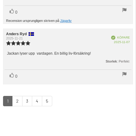
stjärnor
röst(er)
Rösta
0
upp
Recension ursprungligen skriven på
Jägarliv
Recensionsförfattare:
Anders Ryd
Recensionsdatum:
Bekräftad
KÖPARE
2025-11-21
Köp
2025-11-07
Recensionsbetyg:
5.0
utav
Jackan lyser upp vardagen. En billig liv-försäkring!
Recensionstext:
5
Storlek
: Perfekt
stjärnor
röst(er)
Rösta
0
upp
1
2
3
4
5