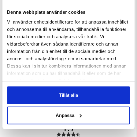
Denna webbplats använder cookies
Vi använder enhetsidentifierare för att anpassa innehållet
och annonserna till användarna, tillhandahålla funktioner
för sociala medier och analysera vår trafik. Vi
vidarebefordrar även sådana identifierare och annan
information från din enhet till de sociala medier och
annons- och analysföretag som vi samarbetar med.
Dessa kan i sin tur kombinera informationen med annan
R DAMMSUGARE
KRÄFTMJÄRDE/KRÄFTBUR MED
STICKAD TRÖJA, WINDSTOPP
FLYKTGÅNGAR-AUGUST
information som du har tillhandahållit eller som de har
ärnor
Betyg:
5.0 utav 5 stjärnor
Betyg:
4.8 utav 5 stjärnor
samlat in när du har använt deras tjänster.
159 kr
499 kr
Tillåt alla
Anpassa
4.7
Betyg: