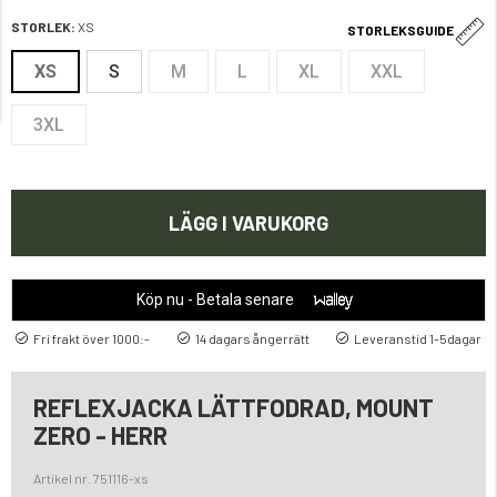
STORLEK:
XS
STORLEKSGUIDE
XS
S
M
L
XL
XXL
3XL
LÄGG I VARUKORG
Köp nu - Betala senare
Fri frakt över 1000:-
14 dagars ångerrätt
Leveranstid 1-5dagar
REFLEXJACKA LÄTTFODRAD, MOUNT
ZERO - HERR
Artikel nr. 751116-xs