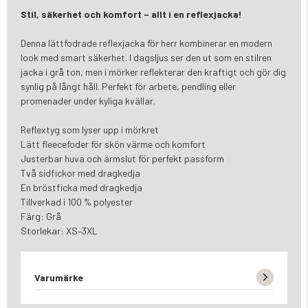
Stil, säkerhet och komfort – allt i en reflexjacka!
Denna lättfodrade reflexjacka för herr kombinerar en modern
look med smart säkerhet. I dagsljus ser den ut som en stilren
jacka i grå ton, men i mörker reflekterar den kraftigt och gör dig
synlig på långt håll. Perfekt för arbete, pendling eller
promenader under kyliga kvällar.
Reflextyg som lyser upp i mörkret
Lätt fleecefoder för skön värme och komfort
Justerbar huva och ärmslut för perfekt passform
Två sidfickor med dragkedja
En bröstficka med dragkedja
Tillverkad i 100 % polyester
Färg: Grå
Storlekar: XS–3XL
Varumärke