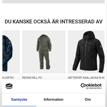
DU KANSKE OCKSÅ ÄR INTRESSERAD AV
SKJORTA I
REGNSTÄLL PU
VATTENTÄT SKALJACKA 15 000
MM
ärnor
Betyg:
4.7 utav 5 stjärnor
599 kr
699 kr
Samtycke
Information
Om
KÖPS OFTA TILLSAMMANS