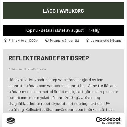
LÄGG I VARUKORG
Köp nu - Betala i slutet av augusti
Fri frakt över 1000:-
14 dagars ångerrätt
Leveranstid 1-5dagar
REFLEKTERANDE FRITIDSREP
Artikel nr. 632040-green
Högkvalitativt vandringsrep vars kärna är gjord av fem
separata trådar, som var och en separat består av tre flätade
trådar: med denna metod är det möjligt att göra ett rep som är
tunt (5 mm) men mycket hållbart (400 kg). Utöver hög
draghållfasthet är repet skyddat mot nötning, fukt och UV-
strålning. Reflexivitet ökar användbarheten i mörker. Lätt att
hantera och knyta. Töjbarhet 12 %.
20m