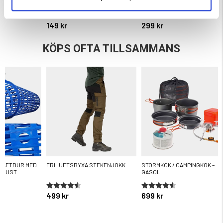
ärnor
Betyg:
4.3 utav 5 stjärnor
149 kr
299 kr
KÖPS OFTA TILLSAMMANS
RÄFTBUR MED
FRILUFTSBYXA STEKENJOKK
STORMKÖK / CAMPINGKÖK –
UGUST
GASOL
ärnor
Betyg:
4.3 utav 5 stjärnor
Betyg:
4.4 utav 5 stjärnor
499 kr
699 kr