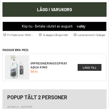
LÄGG I VARUKORG
Köp nu - Betala i slutet av augusti
Fri frakt över 1000:-
14 dagars ångerrätt
Leveranstid 1-5dagar
PASSAR BRA MED:
IMPREGNERINGSSPRAY
AQUA KING
LÄGG TILL
99 kr
POPUP TÄLT 2 PERSONER
Artikel nr. J502009