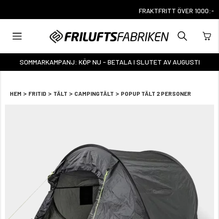
FRAKTFRITT ÖVER 1000:-
SOMMARKAMPANJ: KÖP NU - BETALA I SLUTET AV AUGUSTI
>
>
>
>
HEM
FRITID
TÄLT
CAMPINGTÄLT
POPUP TÄLT 2 PERSONER