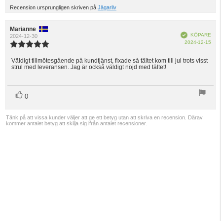
upp
Recension ursprungligen skriven på
Jägarliv
Recensionsförfattare:
Marianne
Recensionsdatum:
Bekräftad
KÖPARE
2024-12-30
Köp
2024-12-15
Recensionsbetyg:
5.0
utav
Väldigt tillmötesgående på kundtjänst, fixade så tältet kom till jul trots visst
Recensionstext:
strul med leveransen. Jag är också väldigt nöjd med tältet!
5
stjärnor
röst(er)
Rösta
0
upp
Tänk på att vissa kunder väljer att ge ett betyg utan att skriva en recension. Därav
kommer antalet betyg att skilja sig ifrån antalet recensioner.