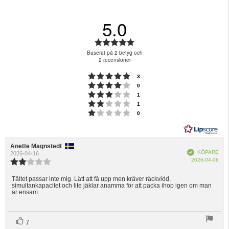
5.0
Betyg:
5.0
Baserat på 2 betyg och
utav
2 recensioner
5
Betyg: 5 utav 5 stjärnor
röster
3
stjärnor
Betyg: 4 utav 5 stjärnor
röster
0
Betyg: 3 utav 5 stjärnor
röster
1
Betyg: 2 utav 5 stjärnor
röster
1
Betyg: 1 utav 5 stjärnor
röster
0
Recensionsförfattare:
Anette Magnstedt
Recensionsdatum:
Bekräftad
KÖPARE
2026-04-16
Köp
2026-04-06
Recensionsbetyg:
2.0
utav
Tältet passar inte mig. Lätt att få upp men kräver räckvidd,
Recensionstext:
simultankapacitet och lite jäklar anamma för att packa ihop igen om man
5
är ensam.
stjärnor
röst(er)
Rösta
7