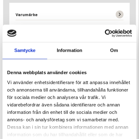
Varumärke
Samtycke
Information
Om
DU KANSKE OCKSÅ ÄR INTRESSERAD AV
Denna webbplats använder cookies
Vi använder enhetsidentifierare för att anpassa innehållet
och annonserna till användarna, tillhandahålla funktioner
för sociala medier och analysera vår trafik. Vi
vidarebefordrar även sådana identifierare och annan
information från din enhet till de sociala medier och
annons- och analysföretag som vi samarbetar med.
Dessa kan i sin tur kombinera informationen med annan
D TRAIL 4
POPUP TÄLT 3 PERSONER
TUNNELTÄLT 2 PERSONER LIT
information som du har tillhandahållit eller som de har