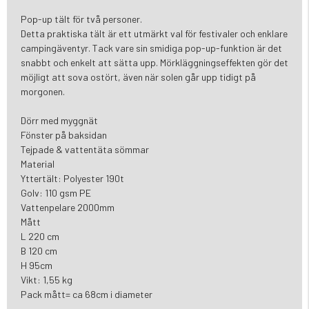
Pop-up tält för två personer.
Detta praktiska tält är ett utmärkt val för festivaler och enklare
campingäventyr. Tack vare sin smidiga pop-up-funktion är det
snabbt och enkelt att sätta upp. Mörkläggningseffekten gör det
möjligt att sova ostört, även när solen går upp tidigt på
morgonen.
Dörr med myggnät
Fönster på baksidan
Tejpade & vattentäta sömmar
Material
Yttertält: Polyester 190t
Golv: 110 gsm PE
Vattenpelare 2000mm
Mått
L 220 cm
B 120 cm
H 95cm
Vikt: 1,55 kg
Pack mått= ca 68cm i diameter