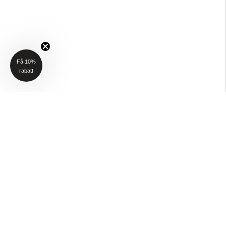
Få 10%
rabatt
NYHETSBREV
Få 10% rabatt på ditt första köp när du anmäler dig till vårt nyhetsbrev
(Gäller ej P4H och Taktält)
Email