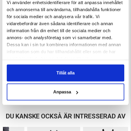
Två sidfickor + två benfickor
Vi använder enhetsidentifierare för att anpassa innehållet
Justerbar midja & avtagbart hängselsystem
och annonserna till användarna, tillhandahålla funktioner
Långa ventilationsdragkedjor på sidorna
för sociala medier och analysera vår trafik. Vi
Snölås och upprullningsfunktion i benslutet
vidarebefordrar även sådana identifierare och annan
PFC-fri DWR, vattentäta dragkedjor och tejpade sömmar
information från din enhet till de sociala medier och
Material
annons- och analysföretag som vi samarbetar med.
Tyg: 100 % polyester (40 % återvunnen), med T8-garn
Dessa kan i sin tur kombinera informationen med annan
Isolering: 80 g ALTO (40 % ull / 60 % återvunnen polyester)
Membran: Tritech 20K/30K
information som du har tillhandahållit eller som de har
Behandling: PFC-fri DWR
samlat in när du har använt deras tjänster.
Tillåt alla
Varumärke
Anpassa
DU KANSKE OCKSÅ ÄR INTRESSERAD AV