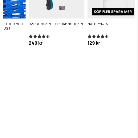
RÄFTBUR MED
BÄRRENSARE FÖR DAMMSUGARE
NÄTBRYNJA
UGUST
ärnor
Betyg:
4.7 utav 5 stjärnor
Betyg:
4.6 utav 5 stjärnor
249 kr
129 kr