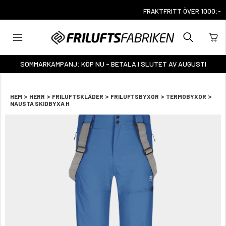
FRAKTFRITT ÖVER 1000:-
SOMMARKAMPANJ: KÖP NU - BETALA I SLUTET AV AUGUSTI
>
>
>
>
>
HEM
HERR
FRILUFTSKLÄDER
FRILUFTSBYXOR
TERMOBYXOR
NAUSTA SKIDBYXA H