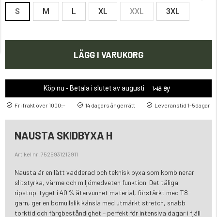
S
M
L
XL
XXL
3XL
LÄGG I VARUKORG
Köp nu - Betala i slutet av augusti
Fri frakt över 1000:-
14 dagars ångerrätt
Leveranstid 1-5dagar
NAUSTA SKIDBYXA H
Artikel nr. 7525931212911
Nausta är en lätt vadderad och teknisk byxa som kombinerar
slitstyrka, värme och miljömedveten funktion. Det tåliga
ripstop-tyget i 40 % återvunnet material, förstärkt med T8-
garn, ger en bomullslik känsla med utmärkt stretch, snabb
torktid och färgbeståndighet – perfekt för intensiva dagar i fjäll