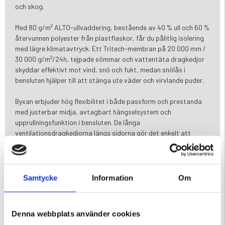
och skog.
Med 80 g/m² ALTO-ullvaddering, bestående av 40 % ull och 60 %
återvunnen polyester från plastflaskor, får du pålitlig isolering
med lägre klimatavtryck. Ett Tritech-membran på 20 000 mm /
30 000 g/m²/24h, tejpade sömmar och vattentäta dragkedjor
skyddar effektivt mot vind, snö och fukt, medan snölås i
bensluten hjälper till att stänga ute väder och virvlande puder.
Byxan erbjuder hög flexibilitet i både passform och prestanda
med justerbar midja, avtagbart hängselsystem och
upprullningsfunktion i bensluten. De långa
ventilationsdragkedjorna längs sidorna gör det enkelt att
reglera värme vid hård ansträngning, och två benfickor samt
två sidfickor ger gott om utrymme för det du vill ha nära till
hands.
Samtycke
Information
Om
Detaljer & funktioner
40 % återvunnet ripstop-tyg med bomullskänsla
80 g ALTO-ullvaddering (40 % ull / 60 % återvunnen polyester)
Denna webbplats använder cookies
20 000 mm vattentäthet / 30 000 g/m²/24h andningsförmåga