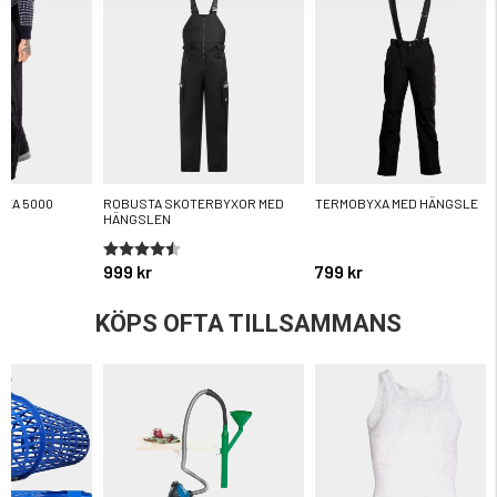
XA 5000
ROBUSTA SKOTERBYXOR MED
TERMOBYXA MED HÄNGSLE
HÄNGSLEN
ärnor
Betyg:
4.5 utav 5 stjärnor
999 kr
799 kr
KÖPS OFTA TILLSAMMANS