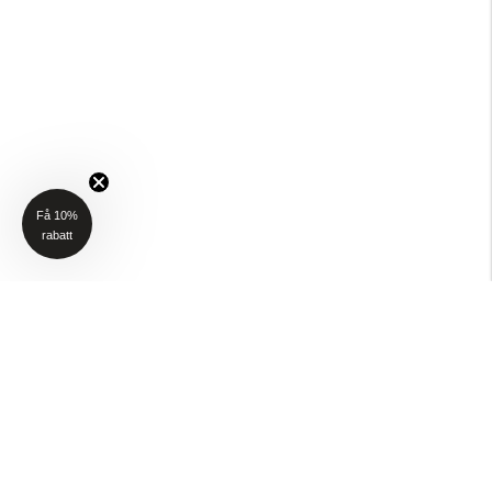
Få 10%
rabatt
NYHETSBREV