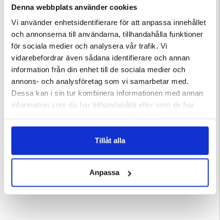
Denna webbplats använder cookies
Upplev jackans praktiska funktioner med två bröstfickor, två
Vi använder enhetsidentifierare för att anpassa innehållet
sidofickor och en dedikerad skidkortsficka på vänster ärm.
och annonserna till användarna, tillhandahålla funktioner
för sociala medier och analysera vår trafik. Vi
Håll dig bekväm och flexibel med ventilationsdragkedjor,
vidarebefordrar även sådana identifierare och annan
elastiska muddar och en avtagbar snökjol.
information från din enhet till de sociala medier och
Anpassa passformen med hjälp av dragskor i nederkant och
annons- och analysföretag som vi samarbetar med.
huva.
Dessa kan i sin tur kombinera informationen med annan
information som du har tillhandahållit eller som de har
Lyft dina äventyr med detta mångsidiga och miljövänliga val,
samlat in när du har använt deras tjänster.
designat för att omdefiniera dina outdoor-upplevelser genom
sin avancerade materialteknologi och funktionella design.
Tillåt alla
Varumärke
Anpassa