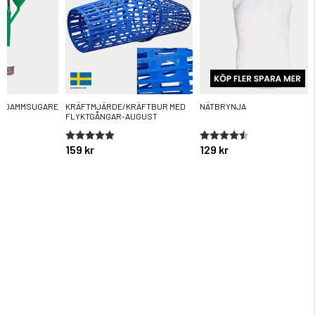
R DAMMSUGARE
KRÄFTMJÄRDE/KRÄFTBUR MED
NÄTBRYNJA
FLYKTGÅNGAR-AUGUST
ärnor
Betyg:
5.0 utav 5 stjärnor
Betyg:
4.6 utav 5 stjärnor
159 kr
129 kr