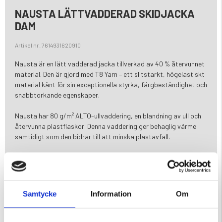
NAUSTA LÄTTVADDERAD SKIDJACKA
DAM
Artikel nr. 7614931620910
Nausta är en lätt vadderad jacka tillverkad av 40 % återvunnet
material. Den är gjord med T8 Yarn – ett slitstarkt, högelastiskt
material känt för sin exceptionella styrka, färgbeständighet och
snabbtorkande egenskaper.
Nausta har 80 g/m² ALTO-ullvaddering, en blandning av ull och
återvunna plastflaskor. Denna vaddering ger behaglig värme
samtidigt som den bidrar till att minska plastavfall.
Jackan är utrustad med Recco-teknologi, vilket hjälper
räddningsteam att lokalisera personer vid nödsituationer som
laviner.
Samtycke
Information
Om
Den har även vattentäta dragkedjor, tejpade sömmar, en
vattenpelare på 20 000 mm och en andningsförmåga på 30 000
g/m²/24h.