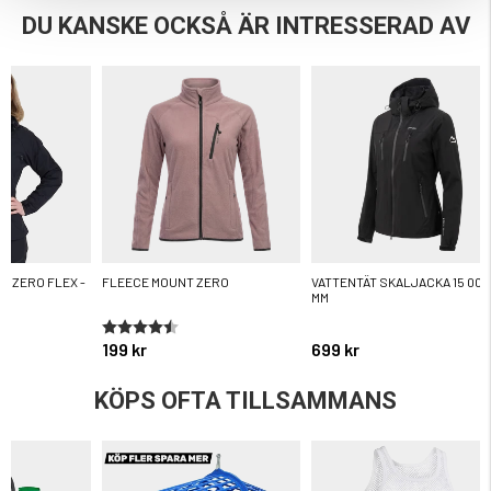
DU KANSKE OCKSÅ ÄR INTRESSERAD AV
T ZERO FLEX -
FLEECE MOUNT ZERO
VATTENTÄT SKALJACKA 15 000
MM
ärnor
Betyg:
4.5 utav 5 stjärnor
199 kr
699 kr
KÖPS OFTA TILLSAMMANS