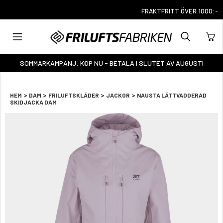
FRAKTFRITT ÖVER 1000:-
SOMMARKAMPANJ: KÖP NU - BETALA I SLUTET AV AUGUSTI
>
>
>
>
HEM
DAM
FRILUFTSKLÄDER
JACKOR
NAUSTA LÄTTVADDERAD
SKIDJACKA DAM