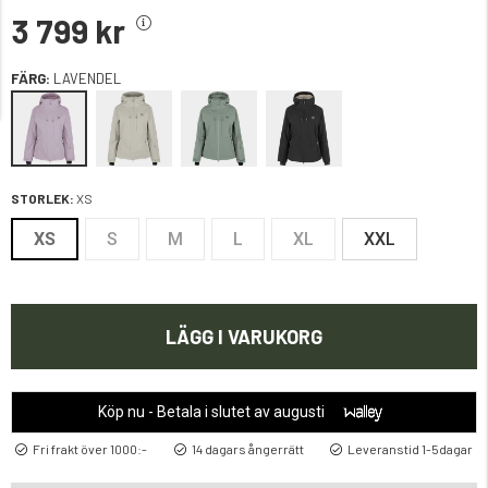
3 799 kr
FÄRG:
LAVENDEL
STORLEK:
XS
XS
S
M
L
XL
XXL
LÄGG I VARUKORG
Köp nu - Betala i slutet av augusti
Fri frakt över 1000:-
14 dagars ångerrätt
Leveranstid 1-5dagar