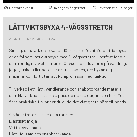
Fri frakt över 1000:-
14 dagars ångerrätt
Leveranstid 1-5dagar
LÄTTVIKTSBYXA 4-VÄGSSTRETCH
Artikel nr. J792350-sand-34
Smidig, slitstark och skapad för rörelse. Mount Zero fritidsbyxa
är en följsam lättviktsbyxa med 4-vägsstretch – perfekt för dig
som rör dig mycket i naturen. Oavsett om du är ute på vandring,
jagar, fiskar eller bara tar en tur i skogen, ger byxan dig
maximal komfort utan att kompromissa med funktion.
Tillverkad i ett lätt, ventilerande och snabbtorkande material
som klarar både intensiva pass och långa dagar utomhus. Med
flera praktiska fickor har du alltid det viktigaste nära till hands.
4-vägsstretch – följer dina rörelser
Elastiskt midja
Vattenavvisande
Lätt, följsam och snabbtorkande