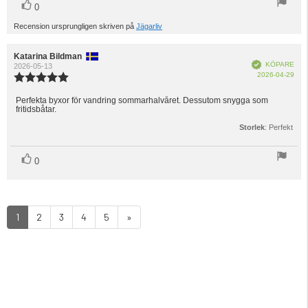
röst(er)
Rösta
0
upp
Recension ursprungligen skriven på
Jägarliv
Recensionsförfattare:
Katarina Bildman
Recensionsdatum:
Bekräftad
KÖPARE
2026-05-13
Köp
2026-04-29
Recensionsbetyg:
5.0
utav
Perfekta byxor för vandring sommarhalvåret. Dessutom snygga som
Recensionstext:
fritidsbåtar.
5
stjärnor
Storlek
: Perfekt
röst(er)
Rösta
0
upp
1
2
3
4
5
»