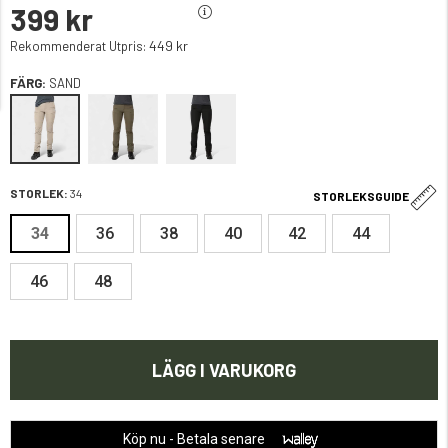
399 kr
449 kr
Rekommenderat Utpris:
FÄRG:
SAND
STORLEK:
34
STORLEKSGUIDE
34
36
38
40
42
44
46
48
LÄGG I VARUKORG
Köp nu - Betala senare