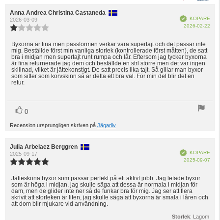
Recensionsförfattare:
Anna Andrea Christina Castaneda
Recensionsdatum:
Bekräftad
KÖPARE
2026-03-09
Köp
2026-02-22
Recensionsbetyg:
1.0
utav
Byxorna är fina men passformen verkar vara supertajt och det passar inte
Recensionstext:
mig. Beställde först min vanliga storlek (kontrollerade först måtten), de satt
5
bra i midjan men supertajt runt rumpa och lår. Eftersom jag tycker byxorna
stjärnor
är fina returnerade jag dem och beställde en strl större men det var ingen
skillnad, vilket är jättekonstigt. De satt precis lika tajt. Så gillar man byxor
som sitter som korvskinn så är detta ett bra val. För min del blir det en
retur.
röst(er)
Rösta
0
upp
Recension ursprungligen skriven på
Jägarliv
Recensionsförfattare:
Julia Arbelaez Berggren
Recensionsdatum:
Bekräftad
KÖPARE
2025-09-17
Köp
2025-09-07
Recensionsbetyg:
5.0
utav
Jättesköna byxor som passar perfekt på ett aktivt jobb. Jag letade byxor
Recensionstext:
som är höga i midjan, jag skulle säga att dessa är normala i midjan för
5
dam, men de glider inte ner så de funkar bra för mig. Jag ser att flera
stjärnor
skrivit att storleken är liten, jag skulle säga att byxorna är smala i låren och
att dom blir mjukare vid användning.
Storlek
: Lagom