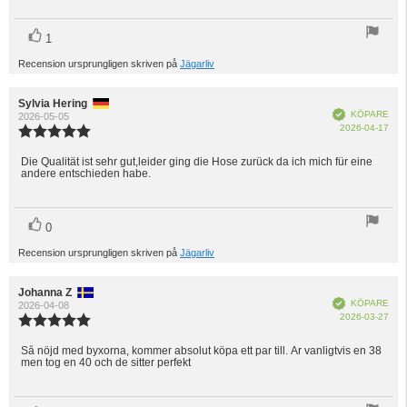
röst(er)
Rösta
1
upp
Recension ursprungligen skriven på
Jägarliv
Recensionsförfattare:
Sylvia Hering
Recensionsdatum:
Bekräftad
KÖPARE
2026-05-05
Köp
2026-04-17
Recensionsbetyg:
5.0
utav
Die Qualität ist sehr gut,leider ging die Hose zurück da ich mich für eine
Recensionstext:
andere entschieden habe.
5
stjärnor
röst(er)
Rösta
0
upp
Recension ursprungligen skriven på
Jägarliv
Recensionsförfattare:
Johanna Z
Recensionsdatum:
Bekräftad
KÖPARE
2026-04-08
Köp
2026-03-27
Recensionsbetyg:
5.0
utav
Så nöjd med byxorna, kommer absolut köpa ett par till. Är vanligtvis en 38
Recensionstext:
men tog en 40 och de sitter perfekt
5
stjärnor