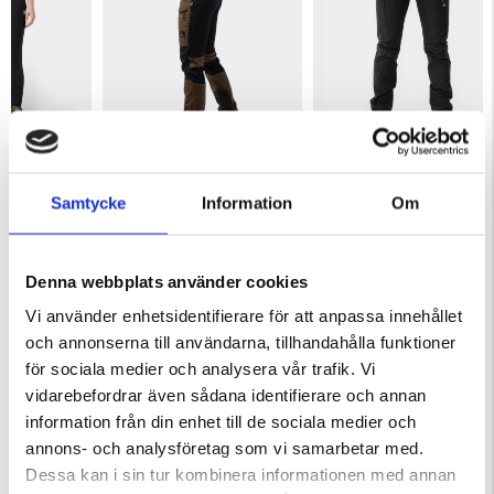
 MED FICKOR
FRILUFTSBYXA VENTURE
FRILUFTSBYXA STEKENJOKK
Samtycke
Information
Om
ärnor
Betyg:
4.2 utav 5 stjärnor
Betyg:
3.8 utav 5 stjärnor
595 kr
499 kr
Denna webbplats använder cookies
KÖPS OFTA TILLSAMMANS
Vi använder enhetsidentifierare för att anpassa innehållet
och annonserna till användarna, tillhandahålla funktioner
för sociala medier och analysera vår trafik. Vi
vidarebefordrar även sådana identifierare och annan
information från din enhet till de sociala medier och
annons- och analysföretag som vi samarbetar med.
Dessa kan i sin tur kombinera informationen med annan